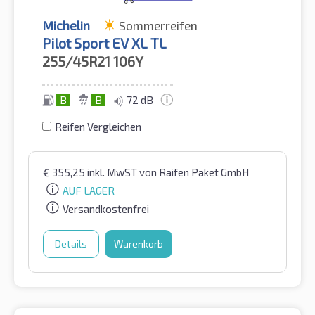
Michelin
Sommerreifen
Pilot Sport EV XL TL
255/45R21
106Y
B
B
72 dB
Reifen Vergleichen
€
355,25
inkl. MwST
von Raifen Paket GmbH
AUF LAGER
Versandkostenfrei
Details
Warenkorb