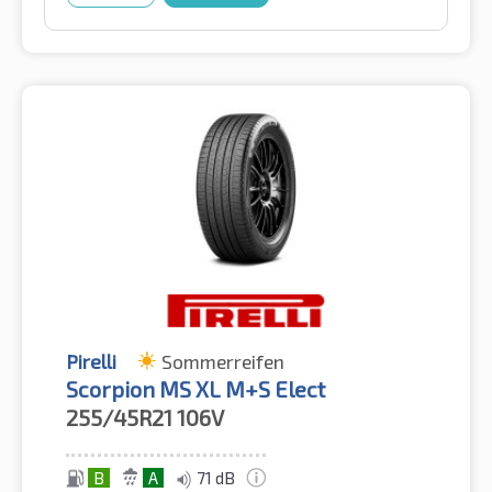
Pirelli
Sommerreifen
Scorpion MS XL M+S Elect
255/45R21
106V
B
A
71 dB