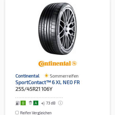
Continental
Sommerreifen
SportContact™ 6 XL NE0 FR
255/45R21
106Y
B
A
73 dB
Reifen Vergleichen