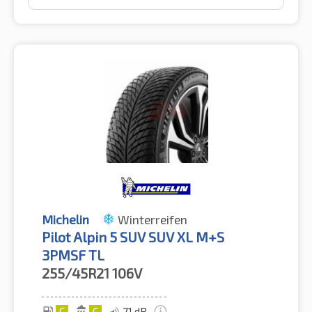
Michelin
Winterreifen
Pilot Alpin 5 SUV SUV XL M+S
3PMSF TL
255/45R21
106V
C
C
71 dB