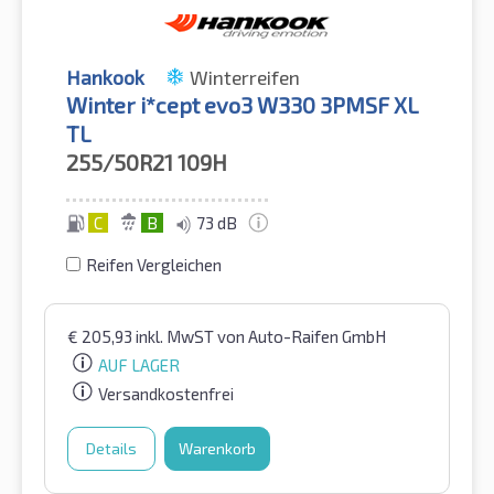
Hankook
Winterreifen
Winter i*cept evo3 W330 3PMSF XL
TL
255/50R21
109H
C
B
73 dB
Reifen Vergleichen
€
205,93
inkl. MwST
von Auto-Raifen GmbH
AUF LAGER
Versandkostenfrei
Details
Warenkorb