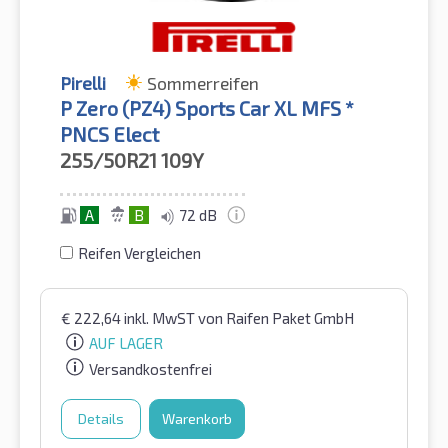
Pirelli
Sommerreifen
P Zero (PZ4) Sports Car XL MFS *
PNCS Elect
255/50R21
109Y
A
B
72 dB
Reifen Vergleichen
€
222,64
inkl. MwST
von Raifen Paket GmbH
AUF LAGER
Versandkostenfrei
Details
Warenkorb