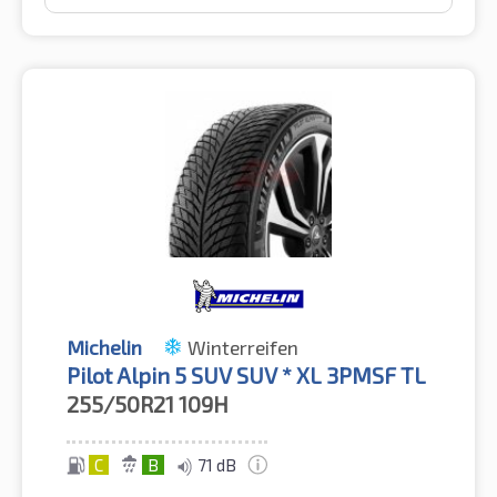
Michelin
Winterreifen
Pilot Alpin 5 SUV SUV * XL 3PMSF TL
255/50R21
109H
C
B
71 dB