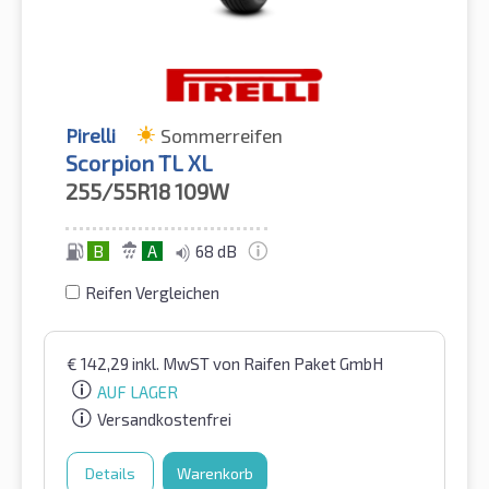
Pirelli
Sommerreifen
Scorpion TL XL
255/55R18
109W
B
A
68 dB
Reifen Vergleichen
€
142,29
inkl. MwST
von Raifen Paket GmbH
AUF LAGER
Versandkostenfrei
Details
Warenkorb