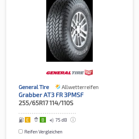
General Tire
Allwetterreifen
Grabber AT3 FR 3PMSF
255/65R17
114/110S
E
B
75 dB
Reifen Vergleichen