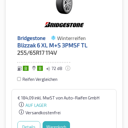
Bridgestone
Winterreifen
Blizzak 6 XL M+S 3PMSF TL
255/65R17
114V
B
B
72 dB
Reifen Vergleichen
€
184,09
inkl. MwST
von Auto-Raifen GmbH
AUF LAGER
Versandkostenfrei
Details
Warenkorb