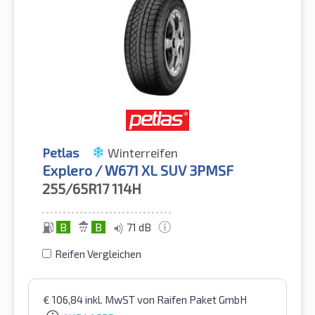
Petlas
Winterreifen
Explero / W671 XL SUV 3PMSF
255/65R17
114H
B
B
71 dB
Reifen Vergleichen
€
106,84
inkl. MwST
von Raifen Paket GmbH