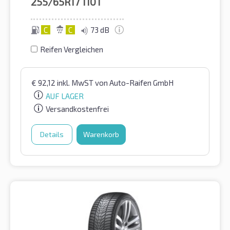
255/65R17
110T
C
C
73 dB
Reifen Vergleichen
€
92,12
inkl. MwST
von Auto-Raifen GmbH
AUF LAGER
Versandkostenfrei
Details
Warenkorb