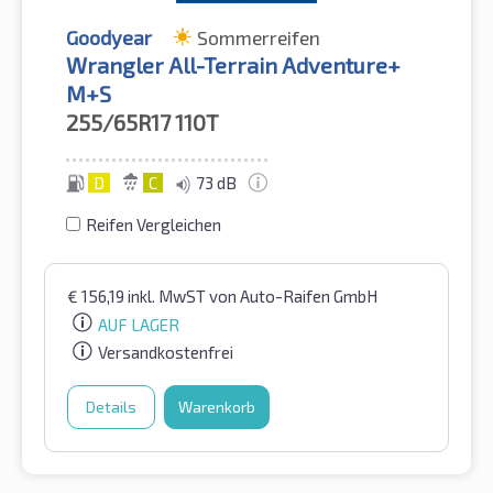
Goodyear
Sommerreifen
Wrangler All-Terrain Adventure+
M+S
255/65R17
110T
D
C
73 dB
Reifen Vergleichen
€
156,19
inkl. MwST
von Auto-Raifen GmbH
AUF LAGER
Versandkostenfrei
Details
Warenkorb