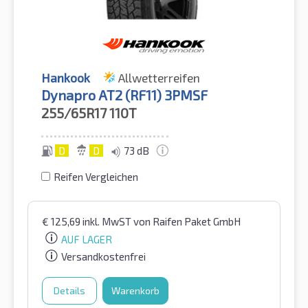
Hankook
Allwetterreifen
Dynapro AT2 (RF11) 3PMSF
255/65R17
110T
D
D
73 dB
Reifen Vergleichen
€
125,69
inkl. MwST
von Raifen Paket GmbH
AUF LAGER
Versandkostenfrei
Details
Warenkorb