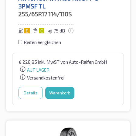
3PMSF TL
255/65R17
114/110S
E
C
75 dB
Reifen Vergleichen
€
228,85
inkl. MwST
von Auto-Raifen GmbH
AUF LAGER
Versandkostenfrei
Details
Warenkorb