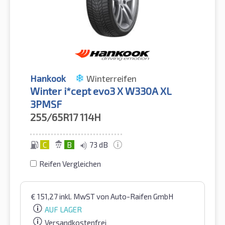
Hankook
Winterreifen
Winter i*cept evo3 X W330A XL
3PMSF
255/65R17
114H
C
B
73 dB
Reifen Vergleichen
€
151,27
inkl. MwST
von Auto-Raifen GmbH
AUF LAGER
Versandkostenfrei