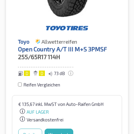
Toyo
Allwetterreifen
Open Country A/T III M+S 3PMSF
255/65R17
114H
D
D
73 dB
Reifen Vergleichen
€
135,67
inkl. MwST
von Auto-Raifen GmbH
AUF LAGER
Versandkostenfrei