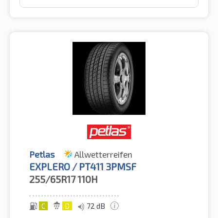
Petlas
Allwetterreifen
EXPLERO / PT411 3PMSF
255/65R17
110H
C
D
72 dB