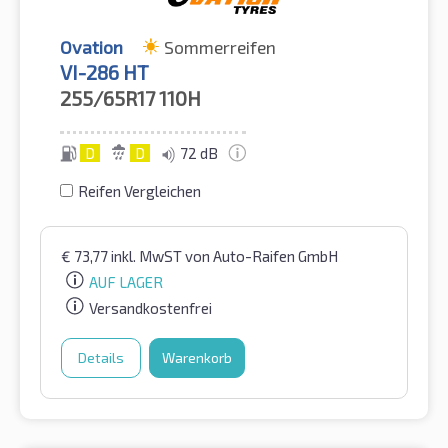
Ovation
Sommerreifen
VI-286 HT
255/65R17
110H
D
D
72 dB
Reifen Vergleichen
€
73,77
inkl. MwST
von Auto-Raifen GmbH
AUF LAGER
Versandkostenfrei
Details
Warenkorb