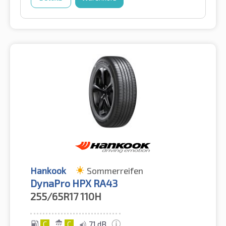
Hankook
Sommerreifen
DynaPro HPX RA43
255/65R17
110H
C
C
71 dB