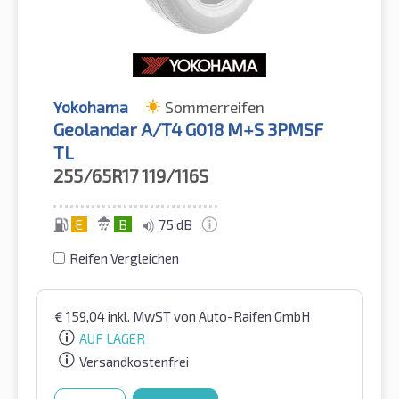
Yokohama
Sommerreifen
Geolandar A/T4 G018 M+S 3PMSF
TL
255/65R17
119/116S
E
B
75 dB
Reifen Vergleichen
€
159,04
inkl. MwST
von Auto-Raifen GmbH
AUF LAGER
Versandkostenfrei