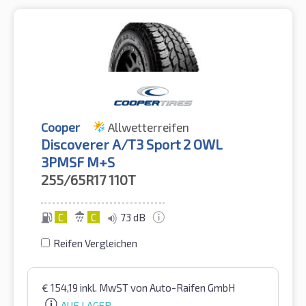
Cooper
Allwetterreifen
Discoverer A/T3 Sport 2 OWL
3PMSF M+S
255/65R17
110T
C
C
73 dB
Reifen Vergleichen
€
154,19
inkl. MwST
von Auto-Raifen GmbH
AUF LAGER