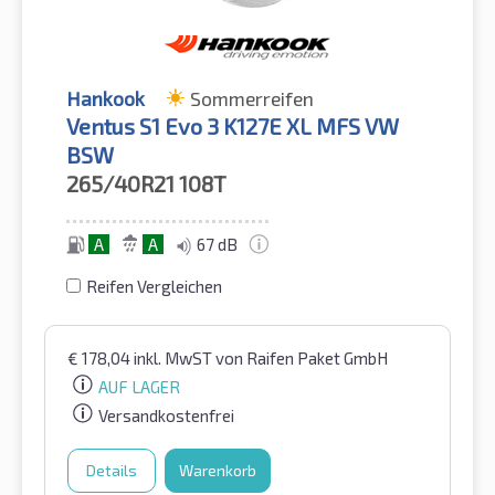
Hankook
Sommerreifen
Ventus S1 Evo 3 K127E XL MFS VW
BSW
265/40R21
108T
A
A
67 dB
Reifen Vergleichen
€
178,04
inkl. MwST
von Raifen Paket GmbH
AUF LAGER
Versandkostenfrei
Details
Warenkorb