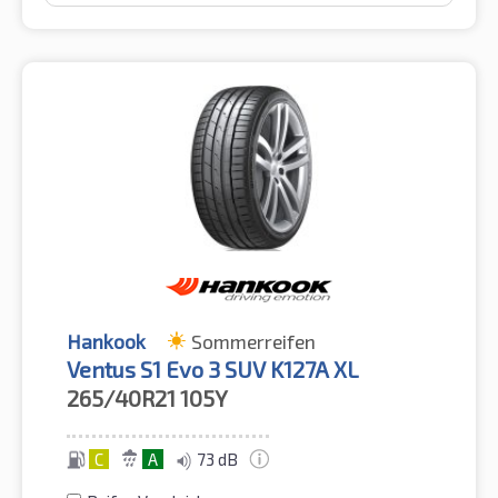
Hankook
Sommerreifen
Ventus S1 Evo 3 SUV K127A XL
265/40R21
105Y
C
A
73 dB