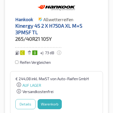
Hankook
Allwetterreifen
Kinergy 4S 2 X H750A XL M+S
3PMSF TL
265/40R21
105Y
C
B
73 dB
Reifen Vergleichen
€
244,08
inkl. MwST
von Auto-Raifen GmbH
AUF LAGER
Versandkostenfrei
Details
Warenkorb