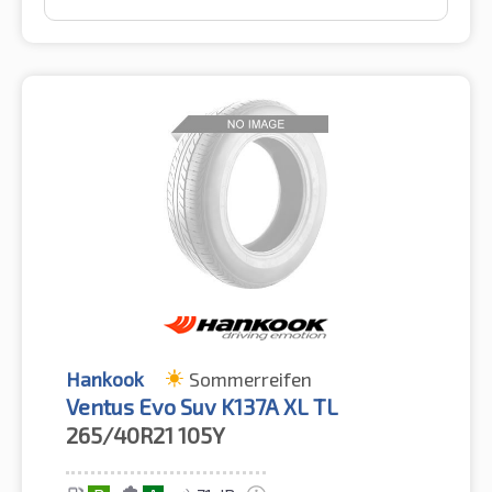
Hankook
Sommerreifen
Ventus Evo Suv K137A XL TL
265/40R21
105Y