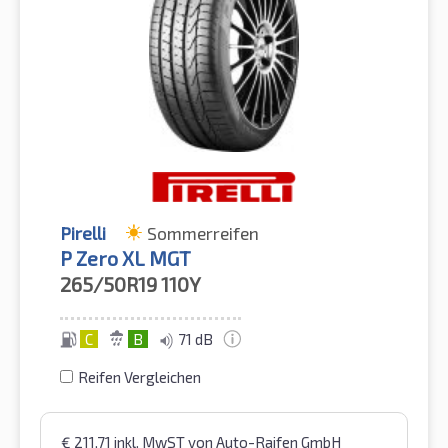
Pirelli
Sommerreifen
P Zero XL MGT
265/50R19
110Y
C
B
71 dB
Reifen Vergleichen
€
211,71
inkl. MwST
von Auto-Raifen GmbH