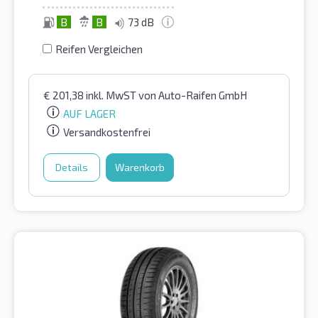
B
B
73 dB
Reifen Vergleichen
€
201,38
inkl. MwST
von Auto-Raifen GmbH
AUF LAGER
Versandkostenfrei
Details
Warenkorb