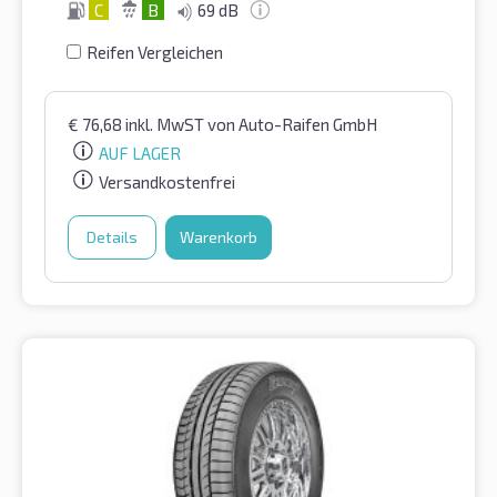
C
B
69 dB
Reifen Vergleichen
€
76,68
inkl. MwST
von Auto-Raifen GmbH
AUF LAGER
Versandkostenfrei
Details
Warenkorb