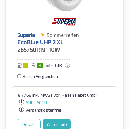
Superia
Sommerreifen
EcoBlue UHP 2 XL
265/50R19
110W
C
B
69 dB
Reifen Vergleichen
€
77,68
inkl. MwST
von Raifen Paket GmbH
AUF LAGER
Versandkostenfrei
Details
Warenkorb