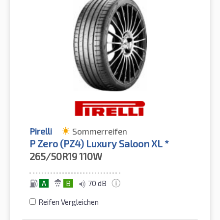
Pirelli
Sommerreifen
P Zero (PZ4) Luxury Saloon XL *
265/50R19
110W
A
B
70 dB
Reifen Vergleichen