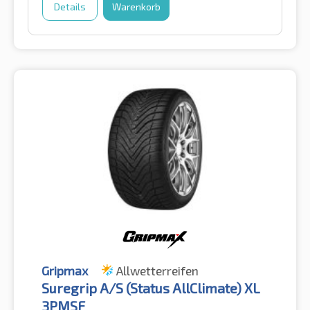
Details
Warenkorb
Gripmax
Allwetterreifen
Suregrip A/S (Status AllClimate) XL
3PMSF