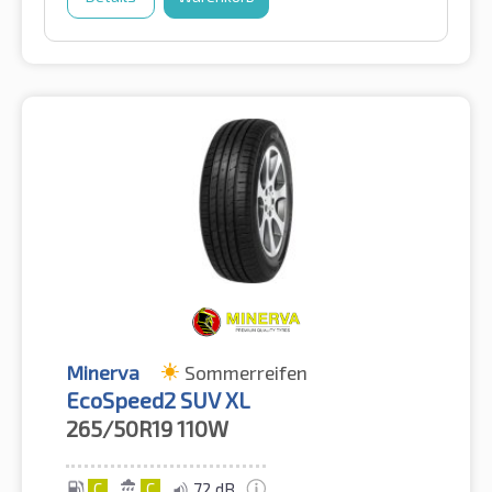
Minerva
Sommerreifen
EcoSpeed2 SUV XL
265/50R19
110W
C
C
72 dB