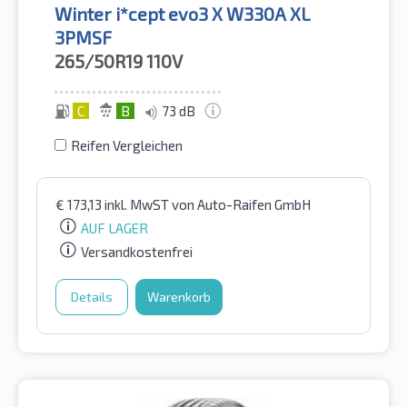
Winter i*cept evo3 X W330A XL
3PMSF
265/50R19
110V
C
B
73 dB
Reifen Vergleichen
€
173,13
inkl. MwST
von Auto-Raifen GmbH
AUF LAGER
Versandkostenfrei
Details
Warenkorb