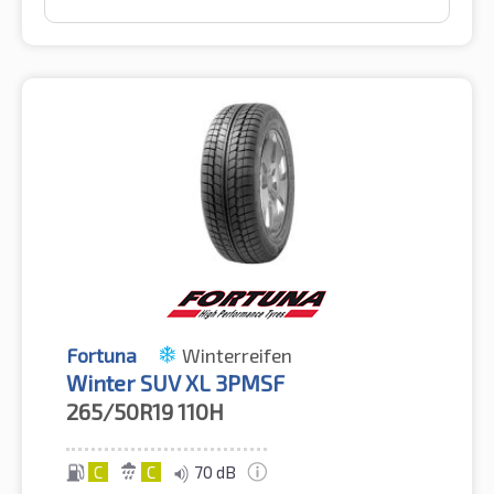
Fortuna
Winterreifen
Winter SUV XL 3PMSF
265/50R19
110H
C
C
70 dB