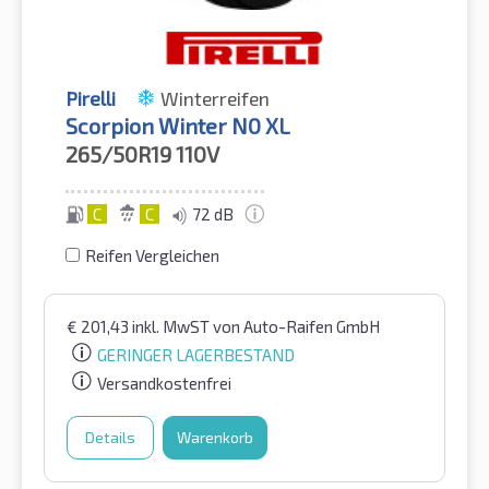
Pirelli
Winterreifen
Scorpion Winter N0 XL
265/50R19
110V
C
C
72 dB
Reifen Vergleichen
€
201,43
inkl. MwST
von Auto-Raifen GmbH
GERINGER LAGERBESTAND
Versandkostenfrei
Details
Warenkorb