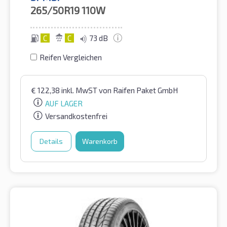
265/50R19
110W
C
C
73 dB
Reifen Vergleichen
€
122,38
inkl. MwST
von Raifen Paket GmbH
AUF LAGER
Versandkostenfrei
Details
Warenkorb