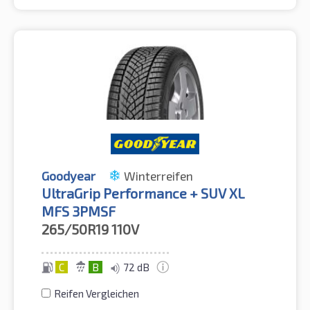
Goodyear
Winterreifen
UltraGrip Performance + SUV XL
MFS 3PMSF
265/50R19
110V
C
B
72 dB
Reifen Vergleichen