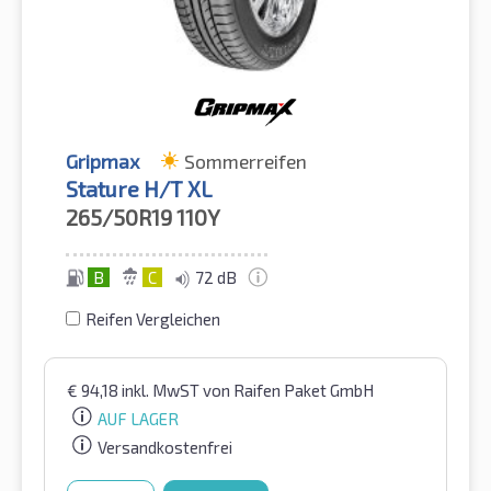
Gripmax
Sommerreifen
Stature H/T XL
265/50R19
110Y
B
C
72 dB
Reifen Vergleichen
€
94,18
inkl. MwST
von Raifen Paket GmbH
AUF LAGER
Versandkostenfrei