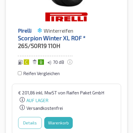
Pirelli
Winterreifen
Scorpion Winter XL ROF *
265/50R19
110H
C
B
70 dB
Reifen Vergleichen
€
201,86
inkl. MwST
von Raifen Paket GmbH
AUF LAGER
Versandkostenfrei
Details
Warenkorb