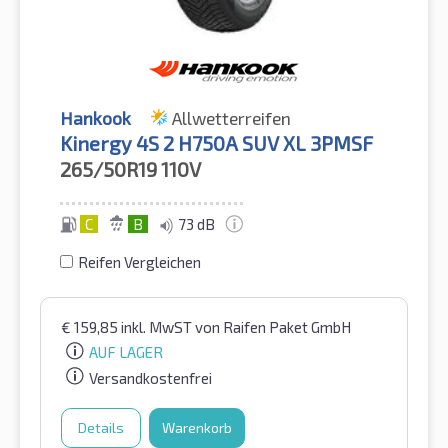
Hankook
Allwetterreifen
Kinergy 4S 2 H750A SUV XL 3PMSF
265/50R19
110V
C
B
73 dB
Reifen Vergleichen
€
159,85
inkl. MwST
von Raifen Paket GmbH
AUF LAGER
Versandkostenfrei
Details
Warenkorb