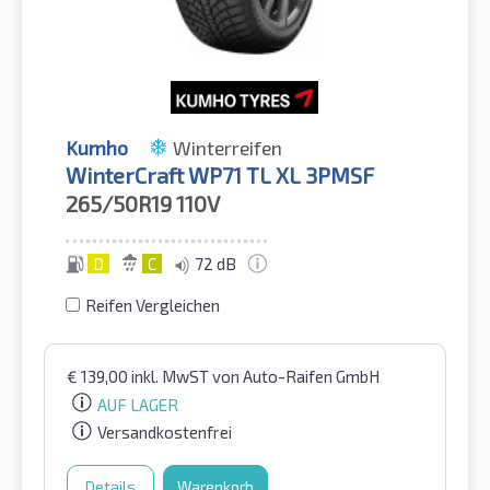
Kumho
Winterreifen
WinterCraft WP71 TL XL 3PMSF
265/50R19
110V
D
C
72 dB
Reifen Vergleichen
€
139,00
inkl. MwST
von Auto-Raifen GmbH
AUF LAGER
Versandkostenfrei
Details
Warenkorb