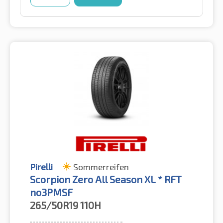
Pirelli
Sommerreifen
Scorpion Zero All Season XL * RFT
no3PMSF
265/50R19
110H