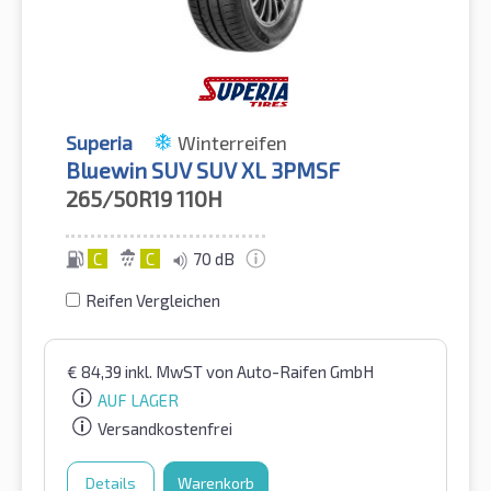
Superia
Winterreifen
Bluewin SUV SUV XL 3PMSF
265/50R19
110H
C
C
70 dB
Reifen Vergleichen
€
84,39
inkl. MwST
von Auto-Raifen GmbH
AUF LAGER
Versandkostenfrei
Details
Warenkorb