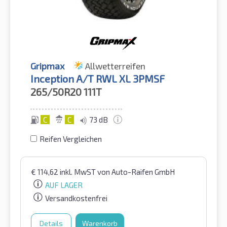
Gripmax
Allwetterreifen
Inception A/T RWL XL 3PMSF
265/50R20
111T
C
C
73 dB
Reifen Vergleichen
€
114,62
inkl. MwST
von Auto-Raifen GmbH
AUF LAGER
Versandkostenfrei
Details
Warenkorb