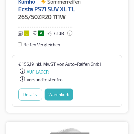
Kumho
Sommerreifen
Ecsta PS71 SUV XL TL
265/50ZR20
111W
C
A
73 dB
Reifen Vergleichen
€
156,19
inkl. MwST
von Auto-Raifen GmbH
AUF LAGER
Versandkostenfrei
Details
Warenkorb