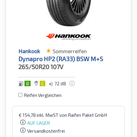
Hankook
Sommerreifen
Dynapro HP2 (RA33) BSW M+S
265/50R20
107V
B
C
72 dB
Reifen Vergleichen
€
154,78
inkl. MwST
von Raifen Paket GmbH
AUF LAGER
Versandkostenfrei