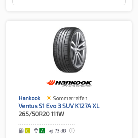
Hankook
Sommerreifen
Ventus S1 Evo 3 SUV K127A XL
265/50R20
111W
C
A
73 dB