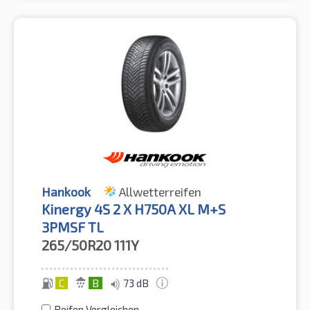
Hankook
Allwetterreifen
Kinergy 4S 2 X H750A XL M+S
3PMSF TL
265/50R20
111Y
C
B
73 dB
Reifen Vergleichen