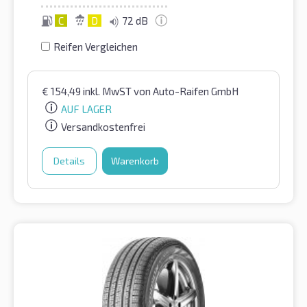
C
D
72 dB
Reifen Vergleichen
€
154,49
inkl. MwST
von Auto-Raifen GmbH
AUF LAGER
Versandkostenfrei
Details
Warenkorb