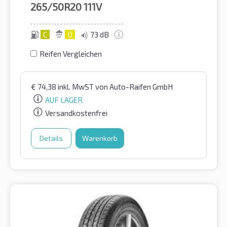
265/50R20
111V
C
D
73 dB
Reifen Vergleichen
€
74,38
inkl. MwST
von Auto-Raifen GmbH
AUF LAGER
Versandkostenfrei
Details
Warenkorb