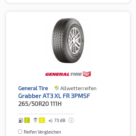
General Tire
Allwetterreifen
Grabber AT3 XL FR 3PMSF
265/50R20
111H
C
D
73 dB
Reifen Vergleichen