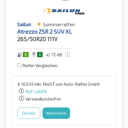
Sailun
Sommerreifen
Atrezzo ZSR 2 SUV XL
265/50R20
111V
B
A
72 dB
Reifen Vergleichen
€
103,45
inkl. MwST
von Auto-Raifen GmbH
AUF LAGER
Versandkostenfrei
Details
Warenkorb