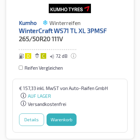
Kumho
Winterreifen
WinterCraft WS71 TL XL 3PMSF
265/50R20
111V
D
C
72 dB
Reifen Vergleichen
€
157,33
inkl. MwST
von Auto-Raifen GmbH
AUF LAGER
Versandkostenfrei
Details
Warenkorb