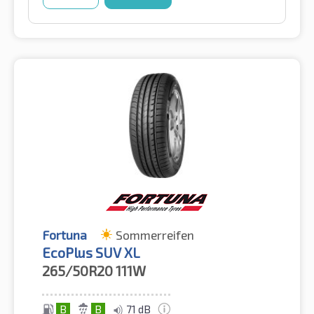
Fortuna
Sommerreifen
EcoPlus SUV XL
265/50R20
111W
B
B
71 dB