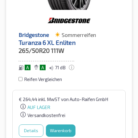
Bridgestone
Sommerreifen
Turanza 6 XL Enliten
265/50R20
111W
A
A
71 dB
Reifen Vergleichen
€
264,44
inkl. MwST
von Auto-Raifen GmbH
AUF LAGER
Versandkostenfrei
Details
Warenkorb