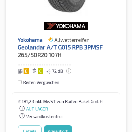
Yokohama
Allwetterreifen
Geolandar A/T G015 RPB 3PMSF
265/50R20
107H
E
C
72 dB
Reifen Vergleichen
€
181,23
inkl. MwST
von Raifen Paket GmbH
AUF LAGER
Versandkostenfrei
Details
Warenkorb