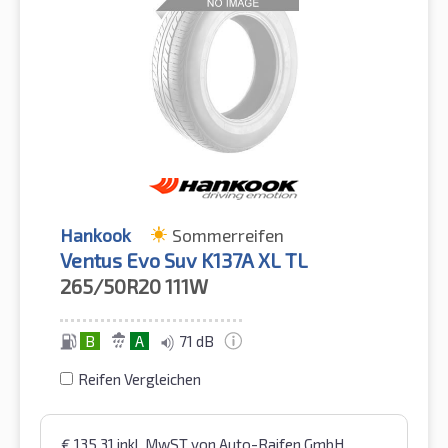
Hankook
Sommerreifen
Ventus Evo Suv K137A XL TL
265/50R20
111W
B
A
71 dB
Reifen Vergleichen
€
135,31
inkl. MwST
von Auto-Raifen GmbH