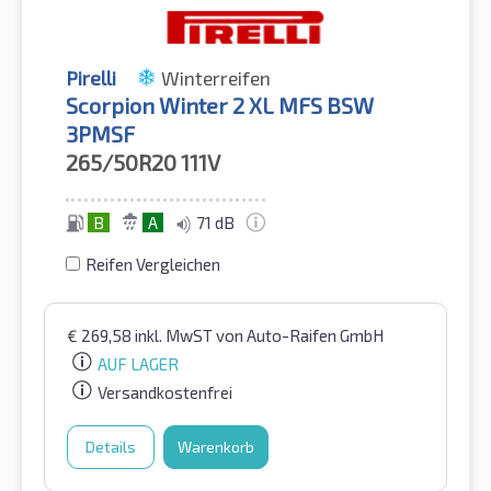
Pirelli
Winterreifen
Scorpion Winter 2 XL MFS BSW
3PMSF
265/50R20
111V
B
A
71 dB
Reifen Vergleichen
€
269,58
inkl. MwST
von Auto-Raifen GmbH
AUF LAGER
Versandkostenfrei
Details
Warenkorb