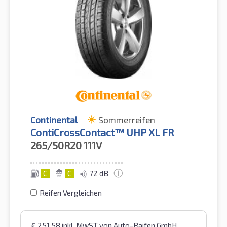
Continental
Sommerreifen
ContiCrossContact™ UHP XL FR
265/50R20
111V
C
C
72 dB
Reifen Vergleichen
€
251,58
inkl. MwST
von Auto-Raifen GmbH