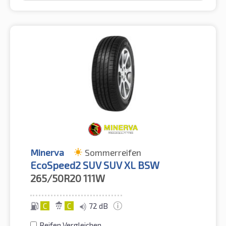
Minerva
Sommerreifen
EcoSpeed2 SUV SUV XL BSW
265/50R20
111W
C
C
72 dB
Reifen Vergleichen