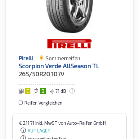
Pirelli
Sommerreifen
Scorpion Verde AllSeason TL
265/50R20
107V
C
B
71 dB
Reifen Vergleichen
€
211,71
inkl. MwST
von Auto-Raifen GmbH
AUF LAGER
Versandkostenfrei