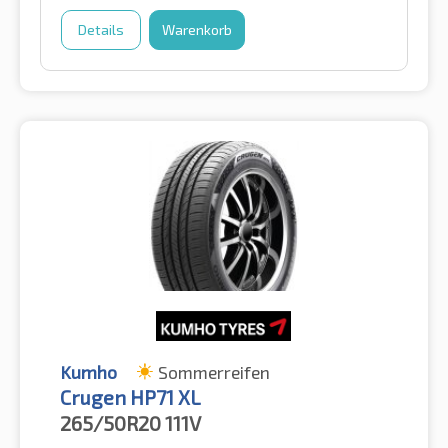
Details
Warenkorb
Kumho
Sommerreifen
Crugen HP71 XL
265/50R20
111V