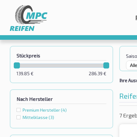
Stückpreis
Sais
139.85
€
286.39
€
Ihre Aus
Reife
Nach Hersteller
Premium Hersteller
(4)
7 Erge
Mittelklasse
(3)