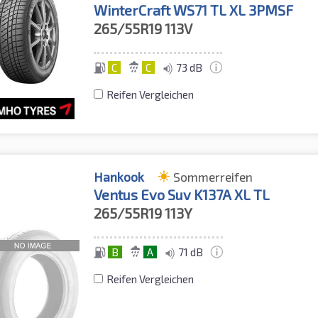
WinterCraft WS71 TL XL 3PMSF
265/55R19
113V
C
C
73 dB
Reifen Vergleichen
Hankook
Sommerreifen
Ventus Evo Suv K137A XL TL
265/55R19
113Y
B
A
71 dB
Reifen Vergleichen