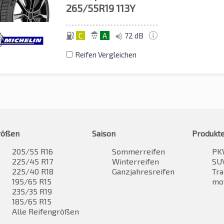
265/55R19
113Y
C
A
72 dB
Reifen Vergleichen
rößen
Saison
Produkt
205/55 R16
Sommerreifen
PK
225/45 R17
Winterreifen
SUV
225/40 R18
Ganzjahresreifen
Tra
195/65 R15
mo
235/35 R19
185/65 R15
Alle Reifengrößen