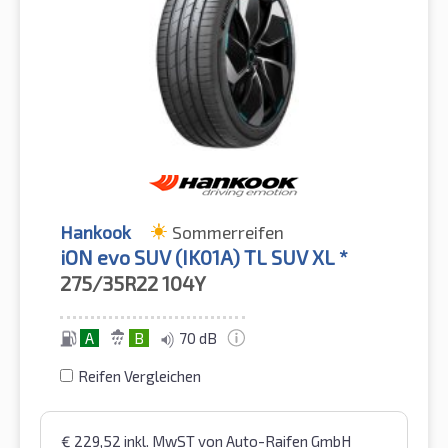
Hankook
Sommerreifen
iON evo SUV (IK01A) TL SUV XL *
275/35R22
104Y
A
B
70 dB
Reifen Vergleichen
€
229,52
inkl. MwST
von Auto-Raifen GmbH