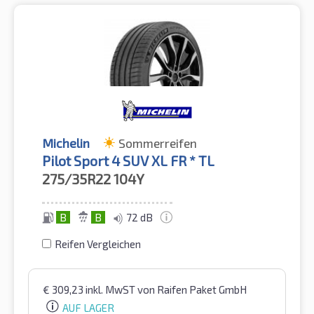
Michelin
Sommerreifen
Pilot Sport 4 SUV XL FR * TL
275/35R22
104Y
B
B
72 dB
Reifen Vergleichen
€
309,23
inkl. MwST
von Raifen Paket GmbH
AUF LAGER