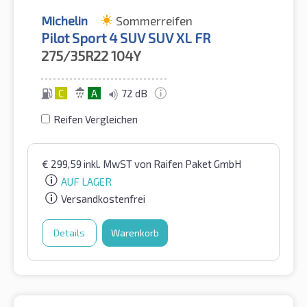
Michelin
Sommerreifen
Pilot Sport 4 SUV SUV XL FR
275/35R22
104Y
C
A
72 dB
Reifen Vergleichen
€
299,59
inkl. MwST
von Raifen Paket GmbH
AUF LAGER
Versandkostenfrei
Details
Warenkorb