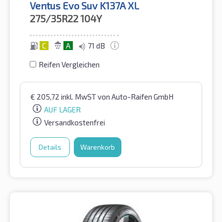
Ventus Evo Suv K137A XL
275/35R22
104Y
C
A
71 dB
Reifen Vergleichen
€
205,72
inkl. MwST
von Auto-Raifen GmbH
AUF LAGER
Versandkostenfrei
Details
Warenkorb