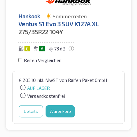
Hankook
Sommerreifen
Ventus S1 Evo 3 SUV K127A XL
275/35R22
104Y
C
A
73 dB
Reifen Vergleichen
€
203,10
inkl. MwST
von Raifen Paket GmbH
AUF LAGER
Versandkostenfrei
Details
Warenkorb