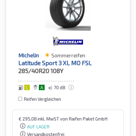
Michelin
Sommerreifen
Latitude Sport 3 XL MO FSL
285/40R20
108Y
C
A
70 dB
Reifen Vergleichen
€
295,08
inkl. MwST
von Raifen Paket GmbH
AUF LAGER
Versandkostenfrei