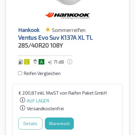
Hankook
Sommerreifen
Ventus Evo Suv K137A XL TL
285/40R20
108Y
C
A
71 dB
Reifen Vergleichen
€
200,87
inkl. MwST
von Raifen Paket GmbH
AUF LAGER
Versandkostenfrei
Details
Warenkorb