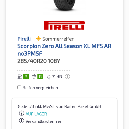
Pirelli
Sommerreifen
Scorpion Zero All Season XL MFS AR
no3PMSF
285/40R20
108Y
B
B
71 dB
Reifen Vergleichen
€
264,73
inkl. MwST
von Raifen Paket GmbH
AUF LAGER
Versandkostenfrei