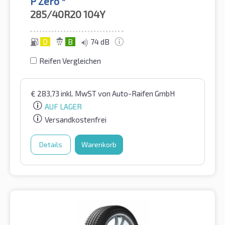
P Zero *
285/40R20
104Y
D
B
74 dB
Reifen Vergleichen
€
283,73
inkl. MwST
von Auto-Raifen GmbH
AUF LAGER
Versandkostenfrei
Details
Warenkorb