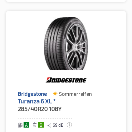
Bridgestone
Sommerreifen
Turanza 6 XL *
285/40R20
108Y
A
B
69 dB