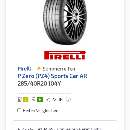
Pirelli
Sommerreifen
P Zero (PZ4) Sports Car AR
285/40R20
104Y
C
B
72 dB
Reifen Vergleichen
€
275,64
inkl. MwST
von Raifen Paket GmbH