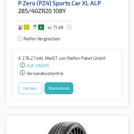
P Zero (PZ4) Sports Car XL ALP
285/40ZR20
108Y
C
A
71 dB
Reifen Vergleichen
€
276,27
inkl. MwST
von Raifen Paket GmbH
AUF LAGER
Versandkostenfrei
Details
Warenkorb