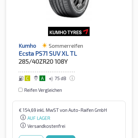
Kumho
Sommerreifen
Ecsta PS71 SUV XL TL
285/40ZR20
108Y
C
A
75 dB
Reifen Vergleichen
€
154,69
inkl. MwST
von Auto-Raifen GmbH
AUF LAGER
Versandkostenfrei