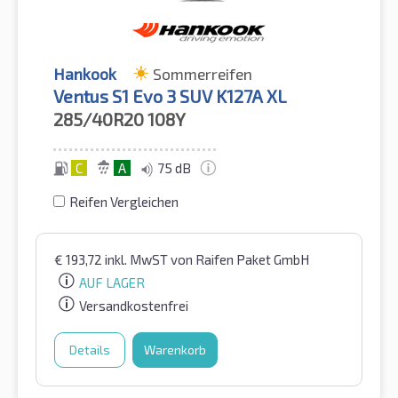
Hankook
Sommerreifen
Ventus S1 Evo 3 SUV K127A XL
285/40R20
108Y
C
A
75 dB
Reifen Vergleichen
€
193,72
inkl. MwST
von Raifen Paket GmbH
AUF LAGER
Versandkostenfrei
Details
Warenkorb