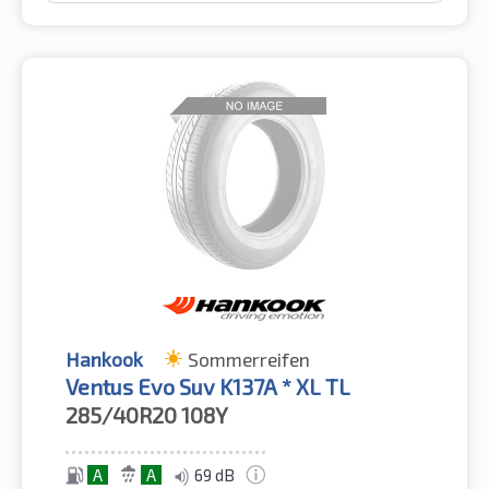
Hankook
Sommerreifen
Ventus Evo Suv K137A * XL TL
285/40R20
108Y
A
A
69 dB