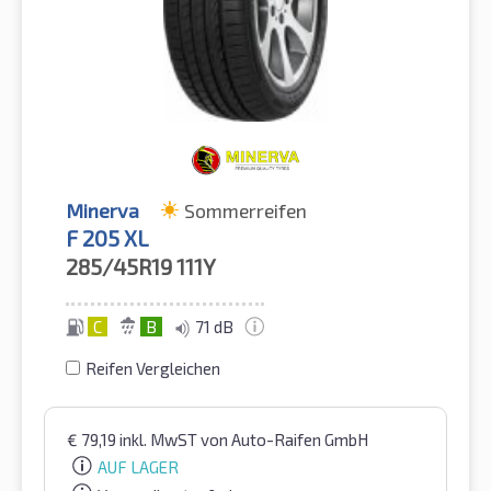
Minerva
Sommerreifen
F 205 XL
285/45R19
111Y
C
B
71 dB
Reifen Vergleichen
€
79,19
inkl. MwST
von Auto-Raifen GmbH
AUF LAGER