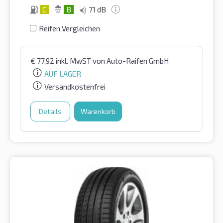
C
B
71 dB
Reifen Vergleichen
€
77,92
inkl. MwST
von Auto-Raifen GmbH
AUF LAGER
Versandkostenfrei
Details
Warenkorb