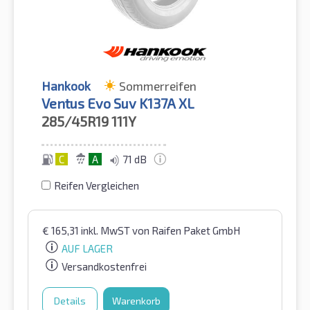
Hankook
Sommerreifen
Ventus Evo Suv K137A XL
285/45R19
111Y
C
A
71 dB
Reifen Vergleichen
€
165,31
inkl. MwST
von Raifen Paket GmbH
AUF LAGER
Versandkostenfrei
Details
Warenkorb