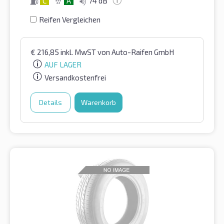
C
A
74 dB
Reifen Vergleichen
€
216,85
inkl. MwST
von Auto-Raifen GmbH
AUF LAGER
Versandkostenfrei
Details
Warenkorb