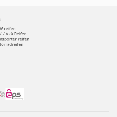
e
W reifen
 / 4x4 Reifen
nsporter reifen
torradreifen