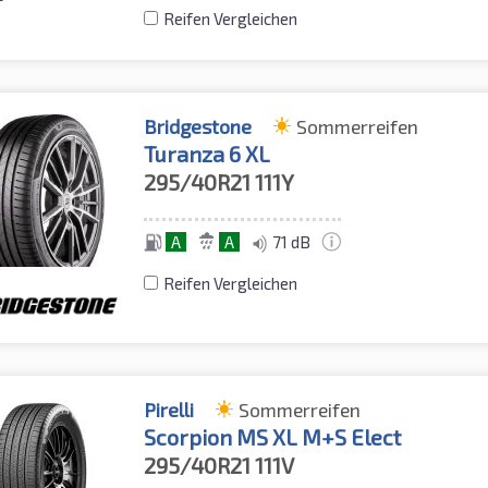
Reifen Vergleichen
Bridgestone
Sommerreifen
Turanza 6 XL
295/40R21
111Y
A
A
71 dB
Reifen Vergleichen
Pirelli
Sommerreifen
Scorpion MS XL M+S Elect
295/40R21
111V