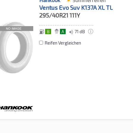
Hankook
Sommerreifen
Ventus Evo Suv K137A XL TL
295/40R21
111Y
B
A
71 dB
Reifen Vergleichen