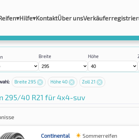
Reifen
▾
Hilfe
▾
Kontakt
Über uns
Verkäuferregistrie
Breite
Höhe
on
wahl:
Breite 295
Höhe 40
Zoll 21
n 295/40 R21 für 4x4-suv
bnisse
Continental
Sommerreifen