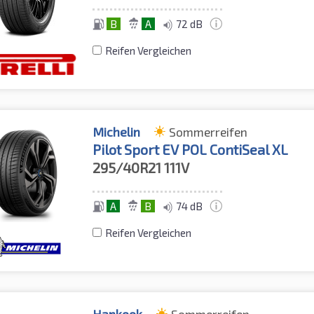
B
A
72 dB
Reifen Vergleichen
Michelin
Sommerreifen
Pilot Sport EV POL ContiSeal XL
295/40R21
111V
A
B
74 dB
Reifen Vergleichen