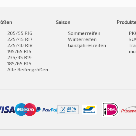
rößen
Saison
Produkt
205/55 R16
Sommerreifen
PK
225/45 R17
Winterreifen
SUV
225/40 R18
Ganzjahresreifen
Tra
195/65 R15
mo
235/35 R19
185/65 R15
Alle Reifengrößen