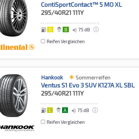
ContiSportContact™ 5 MO XL
295/40R21
111Y
D
B
75 dB
Reifen Vergleichen
Hankook
Sommerreifen
Ventus S1 Evo 3 SUV K127A XL SBL
295/40R21
111Y
C
A
75 dB
Reifen Vergleichen