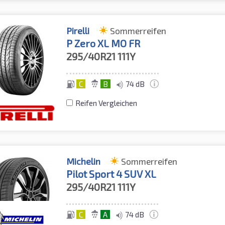
Pirelli
Sommerreifen
P Zero XL MO FR
295/40R21
111Y
C
B
74 dB
Reifen Vergleichen
Michelin
Sommerreifen
Pilot Sport 4 SUV XL
295/40R21
111Y
C
A
74 dB