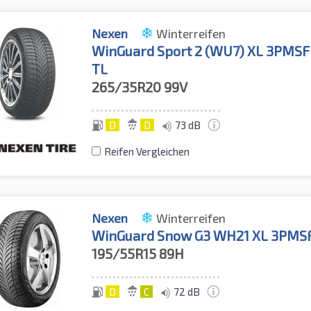
Nexen
Winterreifen
WinGuard Sport 2 (WU7) XL 3PMSF
TL
265/35R20
99V
D
D
73 dB
Reifen Vergleichen
Nexen
Winterreifen
WinGuard Snow G3 WH21 XL 3PMS
195/55R15
89H
D
C
72 dB