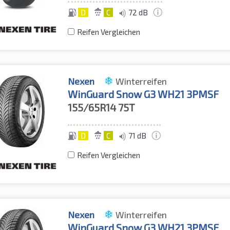
D
C
72 dB
Reifen Vergleichen
Nexen
Winterreifen
WinGuard Snow G3 WH21 3PMSF
155/65R14
75T
D
C
71 dB
Reifen Vergleichen
Nexen
Winterreifen
WinGuard Snow G3 WH21 3PMSF