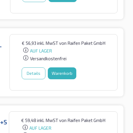
€
56,93
inkl. MwST
von Raifen Paket GmbH
L
AUF LAGER
Versandkostenfrei
Details
Warenkorb
€
59,48
inkl. MwST
von Raifen Paket GmbH
M+S
AUF LAGER