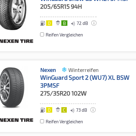
205/65R15
94H
D
B
72 dB
Reifen Vergleichen
Nexen
Winterreifen
WinGuard Sport 2 (WU7) XL BSW
3PMSF
275/35R20
102W
D
C
73 dB
Reifen Vergleichen