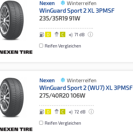
Nexen
Winterreifen
WinGuard Sport 2 XL 3PMSF
235/35R19
91W
D
C
71 dB
Reifen Vergleichen
Nexen
Winterreifen
WinGuard Sport 2 (WU7) XL 3PMSF
275/40R20
106W
D
C
72 dB
Reifen Vergleichen