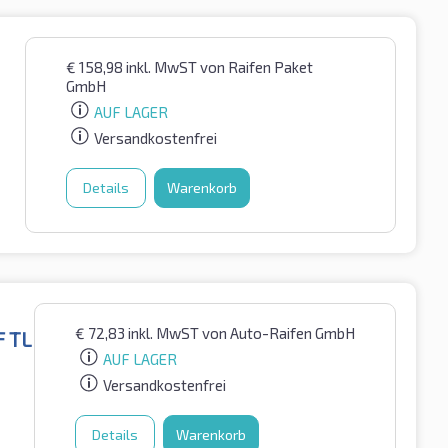
€
158,98
inkl. MwST
von Raifen Paket
GmbH
AUF LAGER
Versandkostenfrei
Details
Warenkorb
€
72,83
inkl. MwST
von Auto-Raifen GmbH
F TL
AUF LAGER
Versandkostenfrei
Details
Warenkorb