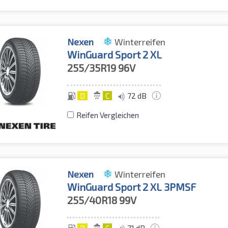
Nexen
Winterreifen
WinGuard Sport 2 XL
255/35R19
96V
D
C
72 dB
Reifen Vergleichen
Nexen
Winterreifen
WinGuard Sport 2 XL 3PMSF
255/40R18
99V