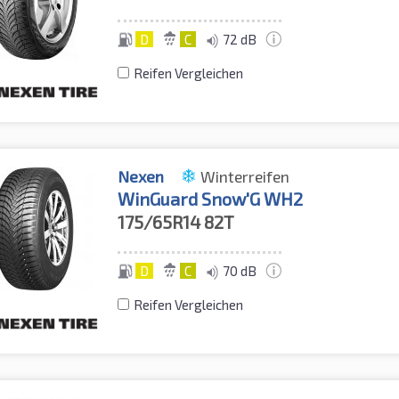
D
C
72 dB
Reifen Vergleichen
Nexen
Winterreifen
WinGuard Snow'G WH2
175/65R14
82T
D
C
70 dB
Reifen Vergleichen