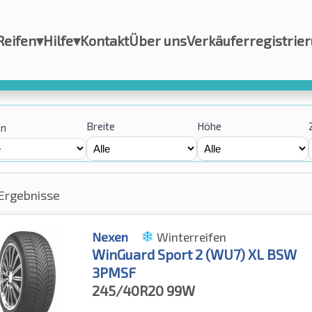
Reifen
▾
Hilfe
▾
Kontakt
Über uns
Verkäuferregistrie
Breite
Höhe
on
Ergebnisse
Nexen
Winterreifen
WinGuard Sport 2 (WU7) XL BSW
3PMSF
245/40R20
99W