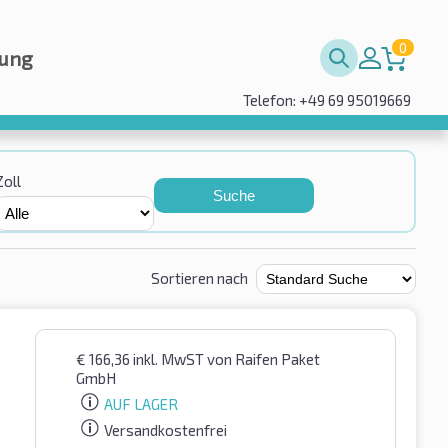
0
rung
Telefon: +49 69 95019669
Zoll
Suche
Sortieren nach
€
166,36
inkl. MwST
von Raifen Paket
GmbH
AUF LAGER
Versandkostenfrei