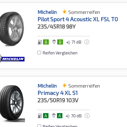
Michelin
Sommerreifen
Pilot Sport 4 Acoustic XL FSL T0
235/45R18
98Y
B
B
71 dB
Reifen Vergleichen
Michelin
Sommerreifen
Primacy 4 XL S1
235/50R19
103V
A
A
70 dB
Reifen Vergleichen