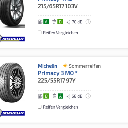
215/65R17
103V
A
B
70 dB
Reifen Vergleichen
Michelin
Sommerreifen
Primacy 3 MO *
225/55R17
97Y
B
A
68 dB
Reifen Vergleichen