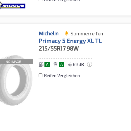
Michelin
Sommerreifen
Primacy 5 Energy XL TL
215/55R17
98W
A
A
69 dB
Reifen Vergleichen