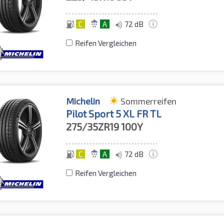
C
A
72 dB
Reifen Vergleichen
Michelin
Sommerreifen
Pilot Sport 5 XL FR TL
275/35ZR19
100Y
C
A
72 dB
Reifen Vergleichen