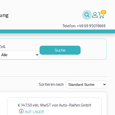
0
rung
Telefon: +49 69 95019669
Zoll
Suche
Sortieren nach
€
147,50
inkl. MwST
von Auto-Raifen GmbH
AUF LAGER