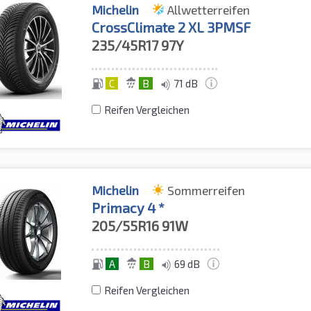
Michelin
Allwetterreifen
CrossClimate 2 XL 3PMSF
235/45R17
97Y
C
B
71 dB
Reifen Vergleichen
Michelin
Sommerreifen
Primacy 4 *
205/55R16
91W
A
B
69 dB
Reifen Vergleichen