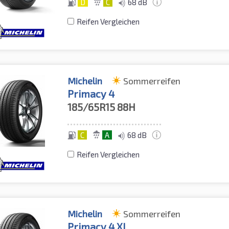
D
C
68 dB
Reifen Vergleichen
Michelin
Sommerreifen
Primacy 4
185/65R15
88H
C
A
68 dB
Reifen Vergleichen
Michelin
Sommerreifen
Primacy 4 XL