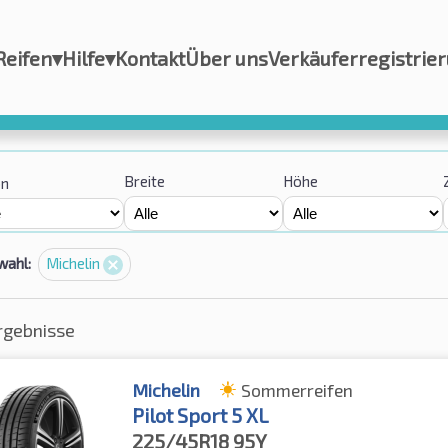
Reifen
▾
Hilfe
▾
Kontakt
Über uns
Verkäuferregistrie
Breite
Höhe
on
wahl:
Michelin
rgebnisse
Michelin
Sommerreifen
Pilot Sport 5 XL
225/45R18
95Y