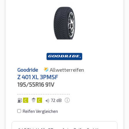
Goodride
Allwetterreifen
Z 401 XL 3PMSF
195/55R16
91V
C
C
72 dB
Reifen Vergleichen