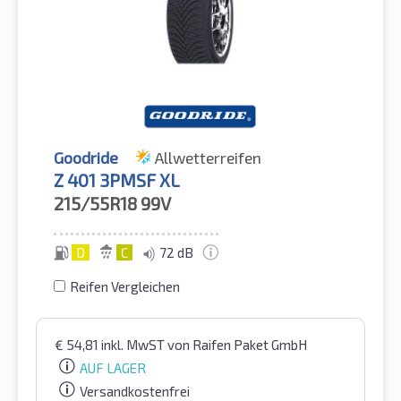
Goodride
Allwetterreifen
Z 401 3PMSF XL
215/55R18
99V
D
C
72 dB
Reifen Vergleichen
€
54,81
inkl. MwST
von Raifen Paket GmbH
AUF LAGER
Versandkostenfrei