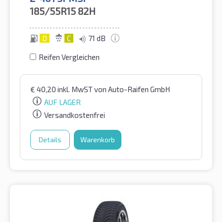
185/55R15
82H
D
C
71 dB
Reifen Vergleichen
€
40,20
inkl. MwST
von Auto-Raifen GmbH
AUF LAGER
Versandkostenfrei
Details
Warenkorb