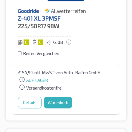
Goodride
Allwetterreifen
Z-401 XL 3PMSF
225/50R17
98W
C
C
72 dB
Reifen Vergleichen
€
54,99
inkl. MwST
von Auto-Raifen GmbH
AUF LAGER
Versandkostenfrei
Details
Warenkorb