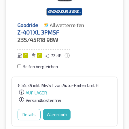
Goodride
Allwetterreifen
Z-401 XL 3PMSF
235/45R18
98W
C
C
72 dB
Reifen Vergleichen
€
55,29
inkl. MwST
von Auto-Raifen GmbH
AUF LAGER
Versandkostenfrei
Details
Warenkorb