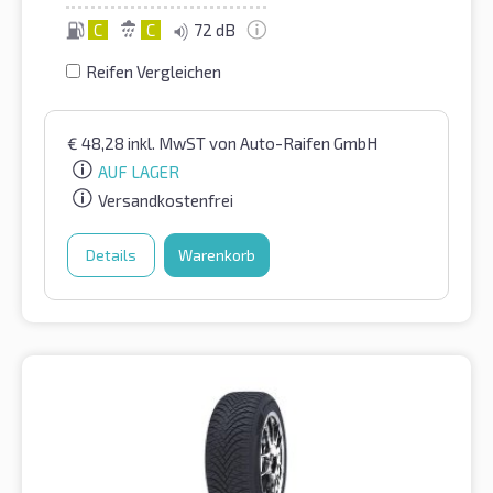
C
C
72 dB
Reifen Vergleichen
€
48,28
inkl. MwST
von Auto-Raifen GmbH
AUF LAGER
Versandkostenfrei
Details
Warenkorb