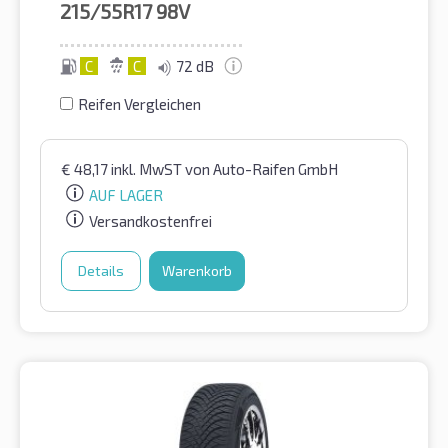
215/55R17
98V
C
C
72 dB
Reifen Vergleichen
€
48,17
inkl. MwST
von Auto-Raifen GmbH
AUF LAGER
Versandkostenfrei
Details
Warenkorb