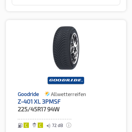
Goodride
Allwetterreifen
Z-401 XL 3PMSF
225/45R17
94W
C
C
72 dB