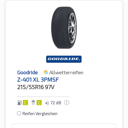
Goodride
Allwetterreifen
Z-401 XL 3PMSF
215/55R16
97V
C
C
72 dB
Reifen Vergleichen