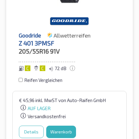
Goodride
Allwetterreifen
Z 401 3PMSF
205/55R16
91V
C
C
72 dB
Reifen Vergleichen
€
45,96
inkl. MwST
von Auto-Raifen GmbH
AUF LAGER
Versandkostenfrei
Details
Warenkorb