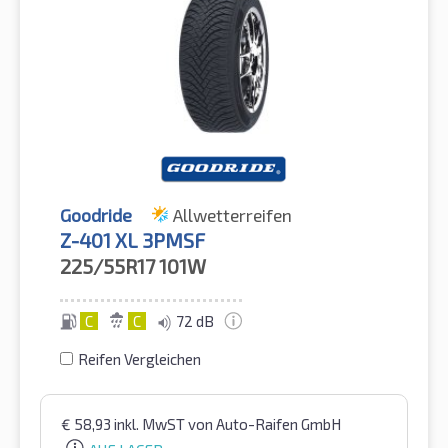
Goodride
Allwetterreifen
Z-401 XL 3PMSF
225/55R17
101W
C
C
72 dB
Reifen Vergleichen
€
58,93
inkl. MwST
von Auto-Raifen GmbH