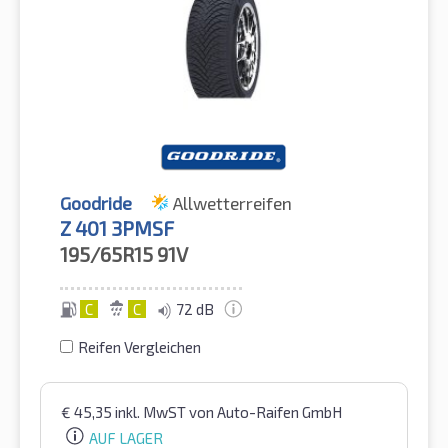
Goodride
Allwetterreifen
Z 401 3PMSF
195/65R15
91V
C
C
72 dB
Reifen Vergleichen
€
45,35
inkl. MwST
von Auto-Raifen GmbH
AUF LAGER