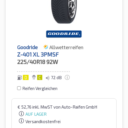
Goodride
Allwetterreifen
Z-401 XL 3PMSF
225/40R18
92W
D
C
72 dB
Reifen Vergleichen
€
52,76
inkl. MwST
von Auto-Raifen GmbH
AUF LAGER
Versandkostenfrei