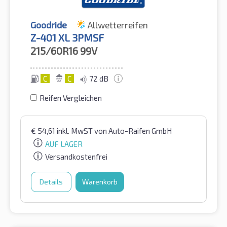
Goodride
Allwetterreifen
Z-401 XL 3PMSF
215/60R16
99V
C
C
72 dB
Reifen Vergleichen
€
54,61
inkl. MwST
von Auto-Raifen GmbH
AUF LAGER
Versandkostenfrei
Details
Warenkorb