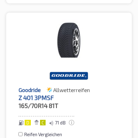
Goodride
Allwetterreifen
Z 401 3PMSF
165/70R14
81T
D
C
71 dB
Reifen Vergleichen