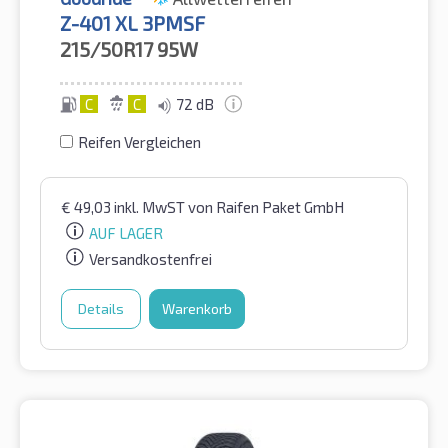
Z-401 XL 3PMSF
215/50R17
95W
C
C
72 dB
Reifen Vergleichen
€
49,03
inkl. MwST
von Raifen Paket GmbH
AUF LAGER
Versandkostenfrei
Details
Warenkorb