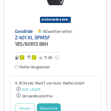
Goodride
Allwetterreifen
Z 401 XL 3PMSF
185/60R15
88H
C
C
71 dB
Reifen Vergleichen
€
39,56
inkl. MwST
von Auto-Raifen GmbH
AUF LAGER
Versandkostenfrei
Details
Warenkorb