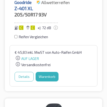
Goodride
Allwetterreifen
Z-401 XL
205/50R17
93V
C
C
72 dB
Reifen Vergleichen
€
45,83
inkl. MwST
von Auto-Raifen GmbH
AUF LAGER
Versandkostenfrei
Details
Warenkorb