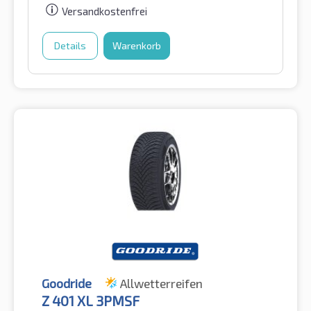
Versandkostenfrei
Details
Warenkorb
Goodride
Allwetterreifen
Z 401 XL 3PMSF