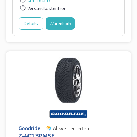
AUF LAGER
Versandkostenfrei
Details
Warenkorb
Goodride
Allwetterreifen
Z-401 3PMSF