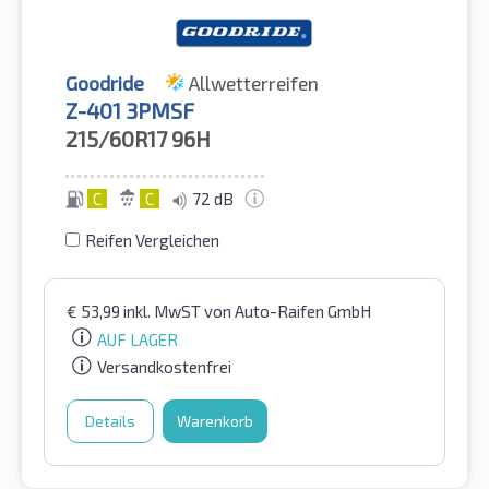
Goodride
Allwetterreifen
Z-401 3PMSF
215/60R17
96H
C
C
72 dB
Reifen Vergleichen
€
53,99
inkl. MwST
von Auto-Raifen GmbH
AUF LAGER
Versandkostenfrei
Details
Warenkorb