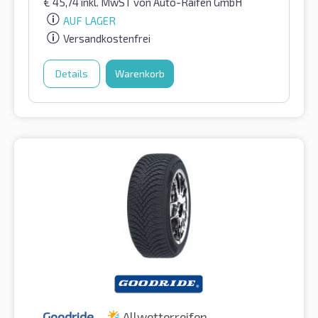
€
45,74
inkl. MwST
von Auto-Raifen GmbH
AUF LAGER
Versandkostenfrei
Details
Warenkorb
Goodride
Allwetterreifen