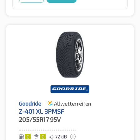
Goodride
Allwetterreifen
Z-401 XL 3PMSF
205/55R17
95V
C
C
72 dB