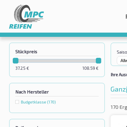
Stückpreis
Sais
37.25
€
108.59
€
Ihre Aus
Ganzj
Nach Hersteller
Budgetklassе
(170)
170 Er