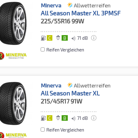
Minerva
Allwetterreifen
All Season Master XL 3PMSF
225/55R16
99W
C
B
71 dB
Reifen Vergleichen
Minerva
Allwetterreifen
All Season Master XL
215/45R17
91W
C
B
71 dB
Reifen Vergleichen