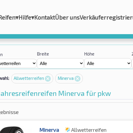
Reifen
▾
Hilfe
▾
Kontakt
Über uns
Verkäuferregistrie
Breite
Höhe
on
wahl:
Allwetterreifen
Minerva
ahresreifenreifen Minerva für pkw
gebnisse
Minerva
Allwetterreifen