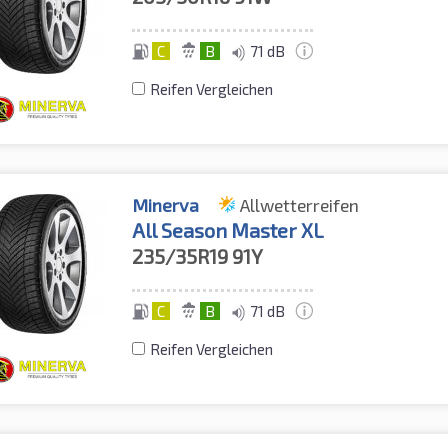
C
B
71 dB
Reifen Vergleichen
Minerva
Allwetterreifen
All Season Master XL
235/35R19
91Y
C
B
71 dB
Reifen Vergleichen