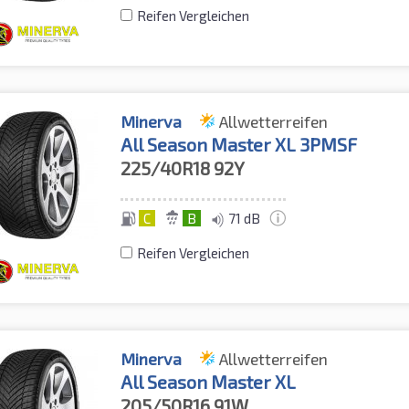
Reifen Vergleichen
Minerva
Allwetterreifen
All Season Master XL 3PMSF
225/40R18
92Y
C
B
71 dB
Reifen Vergleichen
Minerva
Allwetterreifen
All Season Master XL
205/50R16
91W