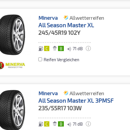
Minerva
Allwetterreifen
All Season Master XL
245/45R19
102Y
C
B
71 dB
Reifen Vergleichen
Minerva
Allwetterreifen
All Season Master XL 3PMSF
235/55R17
103W
C
B
71 dB