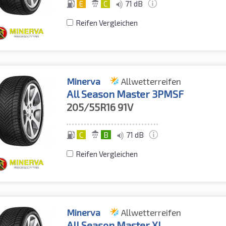
E
C
71 dB
Reifen Vergleichen
Minerva
Allwetterreifen
All Season Master 3PMSF
205/55R16
91V
C
B
71 dB
Reifen Vergleichen
Minerva
Allwetterreifen
All Season Master XL