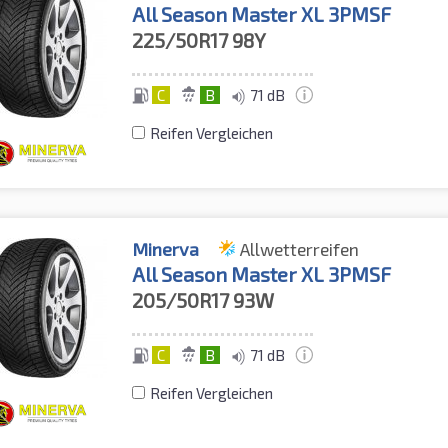
All Season Master XL 3PMSF
225/50R17
98Y
C
B
71 dB
Reifen Vergleichen
Minerva
Allwetterreifen
All Season Master XL 3PMSF
205/50R17
93W
C
B
71 dB
Reifen Vergleichen