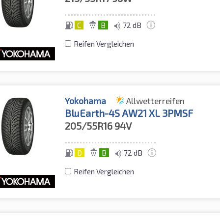
C
B
72 dB
Reifen Vergleichen
Yokohama
Allwetterreifen
BluEarth-4S AW21 XL 3PMSF
205/55R16
94V
D
B
72 dB
Reifen Vergleichen