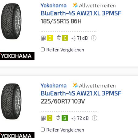
Yokohama
Allwetterreifen
BluEarth-4S AW21 XL 3PMSF
185/55R15
86H
D
C
71 dB
Reifen Vergleichen
Yokohama
Allwetterreifen
BluEarth-4S AW21 XL 3PMSF
225/60R17
103V
C
B
72 dB
Reifen Vergleichen