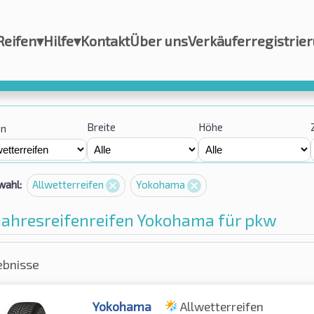
Reifen
▾
Hilfe
▾
Kontakt
Über uns
Verkäuferregistrie
Breite
Höhe
on
wahl:
Allwetterreifen
Yokohama
jahresreifenreifen Yokohama für pkw
ebnisse
Yokohama
Allwetterreifen