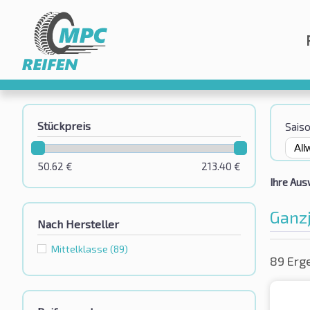
Stückpreis
Sais
50.62
€
213.40
€
Ihre Aus
Ganz
Nach Hersteller
Mittelklasse
(89)
89 Erg