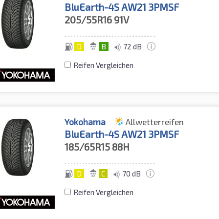
BluEarth-4S AW21 3PMSF
205/55R16
91V
D
B
72 dB
Reifen Vergleichen
Yokohama
Allwetterreifen
BluEarth-4S AW21 3PMSF
185/65R15
88H
D
C
70 dB
Reifen Vergleichen