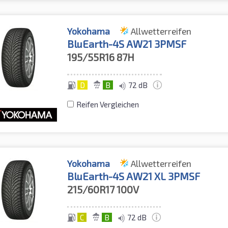
Yokohama
Allwetterreifen
BluEarth-4S AW21 3PMSF
195/55R16
87H
D
B
72 dB
Reifen Vergleichen
Yokohama
Allwetterreifen
BluEarth-4S AW21 XL 3PMSF
215/60R17
100V
C
B
72 dB