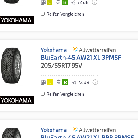
C
B
72 dB
Reifen Vergleichen
Yokohama
Allwetterreifen
BluEarth-4S AW21 XL 3PMSF
205/55R17
95V
D
B
72 dB
Reifen Vergleichen
Yokohama
Allwetterreifen
BluEarth-4S AW21 XL RPB 3PMSF