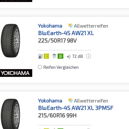
Yokohama
Allwetterreifen
BluEarth-4S AW21 XL
225/50R17
98V
C
B
72 dB
Reifen Vergleichen
Yokohama
Allwetterreifen
BluEarth-4S AW21 XL 3PMSF
215/60R16
99H