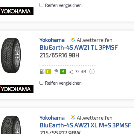
Reifen Vergleichen
Yokohama
Allwetterreifen
BluEarth-4S AW21 TL 3PMSF
215/65R16
98H
C
B
72 dB
Reifen Vergleichen
Yokohama
Allwetterreifen
BluEarth-4S AW21 XL M+S 3PMSF
215/55R17
98W