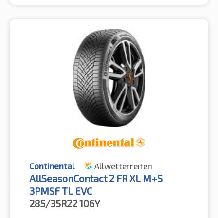
Continental
Allwetterreifen
AllSeasonContact 2 FR XL M+S
3PMSF TL EVC
285/35R22
106Y