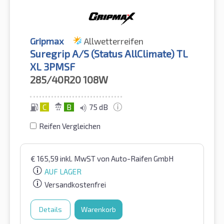
Gripmax
Allwetterreifen
Suregrip A/S (Status AllClimate) TL
XL 3PMSF
285/40R20
108W
C
B
75 dB
Reifen Vergleichen
€
165,59
inkl. MwST
von Auto-Raifen GmbH
AUF LAGER
Versandkostenfrei
Details
Warenkorb