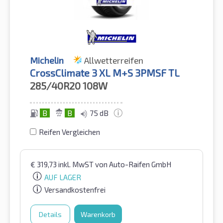
Michelin
Allwetterreifen
CrossClimate 3 XL M+S 3PMSF TL
285/40R20
108W
B
B
75 dB
Reifen Vergleichen
€
319,73
inkl. MwST
von Auto-Raifen GmbH
AUF LAGER
Versandkostenfrei
Details
Warenkorb