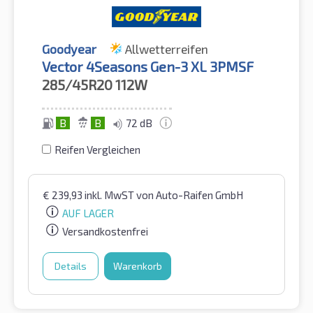
Goodyear
Allwetterreifen
Vector 4Seasons Gen-3 XL 3PMSF
285/45R20
112W
B
B
72 dB
Reifen Vergleichen
€
239,93
inkl. MwST
von Auto-Raifen GmbH
AUF LAGER
Versandkostenfrei
Details
Warenkorb