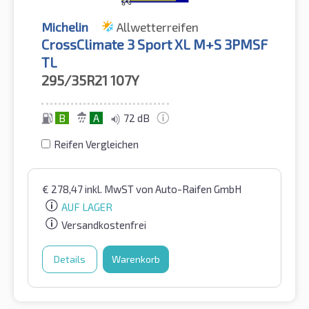
Michelin
Allwetterreifen
CrossClimate 3 Sport XL M+S 3PMSF
TL
295/35R21
107Y
B
A
72 dB
Reifen Vergleichen
€
278,47
inkl. MwST
von Auto-Raifen GmbH
AUF LAGER
Versandkostenfrei
Details
Warenkorb