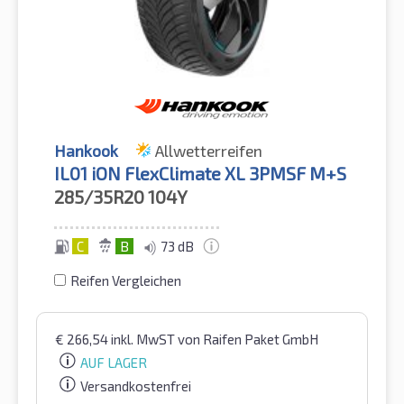
Hankook
Allwetterreifen
IL01 iON FlexClimate XL 3PMSF M+S
285/35R20
104Y
C
B
73 dB
Reifen Vergleichen
€
266,54
inkl. MwST
von Raifen Paket GmbH
AUF LAGER
Versandkostenfrei