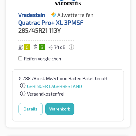
Vredestein
Allwetterreifen
Quatrac Pro+ XL 3PMSF
285/45R21
113Y
C
B
74 dB
Reifen Vergleichen
€
288,78
inkl. MwST
von Raifen Paket GmbH
GERINGER LAGERBESTAND
Versandkostenfrei
Details
Warenkorb