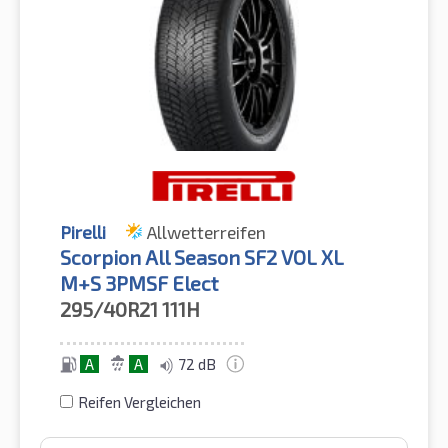
Pirelli
Allwetterreifen
Scorpion All Season SF2 VOL XL
M+S 3PMSF Elect
295/40R21
111H
A
A
72 dB
Reifen Vergleichen