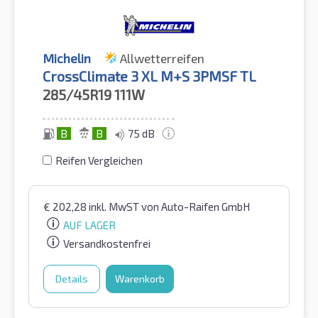
Michelin
Allwetterreifen
CrossClimate 3 XL M+S 3PMSF TL
285/45R19
111W
B
B
75 dB
Reifen Vergleichen
€
202,28
inkl. MwST
von Auto-Raifen GmbH
AUF LAGER
Versandkostenfrei
Details
Warenkorb