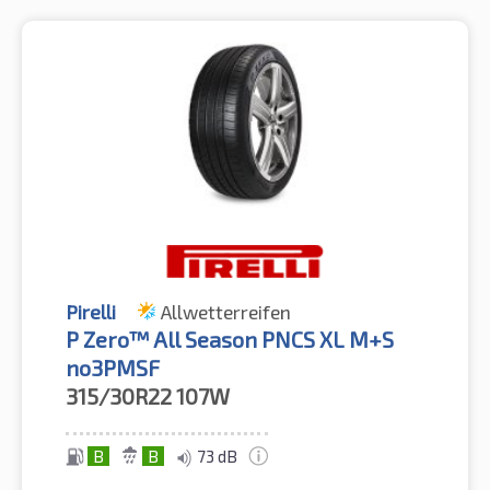
Pirelli
Allwetterreifen
P Zero™ All Season PNCS XL M+S
no3PMSF
315/30R22
107W
B
B
73 dB