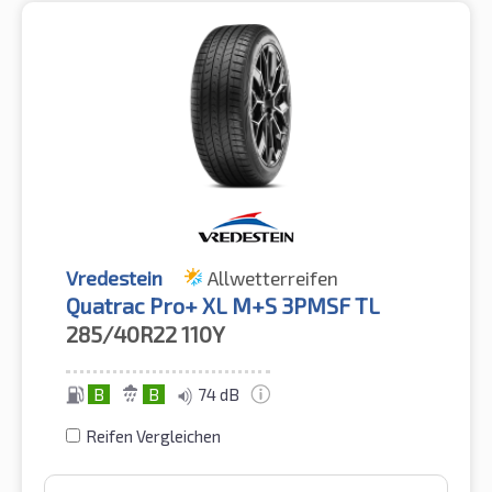
Vredestein
Allwetterreifen
Quatrac Pro+ XL M+S 3PMSF TL
285/40R22
110Y
B
B
74 dB
Reifen Vergleichen