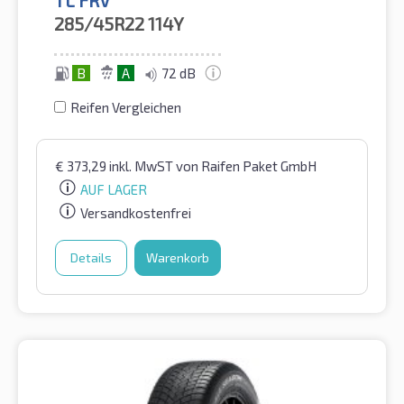
285/45R22
114Y
B
A
72 dB
Reifen Vergleichen
€
373,29
inkl. MwST
von Raifen Paket GmbH
AUF LAGER
Versandkostenfrei
Details
Warenkorb