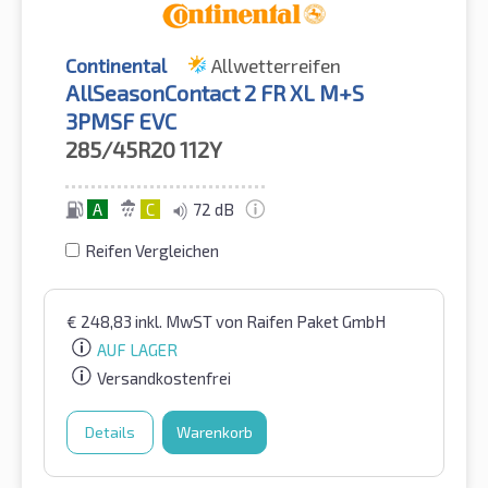
Continental
Allwetterreifen
AllSeasonContact 2 FR XL M+S
3PMSF EVC
285/45R20
112Y
A
C
72 dB
Reifen Vergleichen
€
248,83
inkl. MwST
von Raifen Paket GmbH
AUF LAGER
Versandkostenfrei
Details
Warenkorb