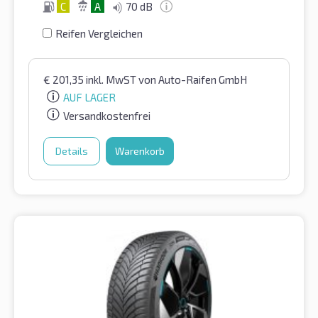
C
A
70 dB
Reifen Vergleichen
€
201,35
inkl. MwST
von Auto-Raifen GmbH
AUF LAGER
Versandkostenfrei
Details
Warenkorb