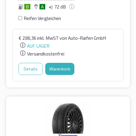
B
A
72 dB
Reifen Vergleichen
€
286,36
inkl. MwST
von Auto-Raifen GmbH
AUF LAGER
Versandkostenfrei
Details
Warenkorb