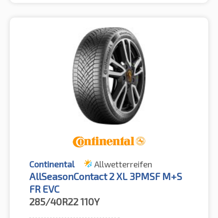
Continental
Allwetterreifen
AllSeasonContact 2 XL 3PMSF M+S
FR EVC
285/40R22
110Y