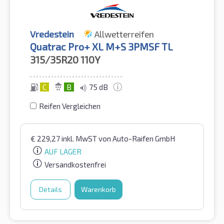
Vredestein
Allwetterreifen
Quatrac Pro+ XL M+S 3PMSF TL
315/35R20
110Y
C
B
75 dB
Reifen Vergleichen
€
229,27
inkl. MwST
von Auto-Raifen GmbH
AUF LAGER
Versandkostenfrei
Details
Warenkorb