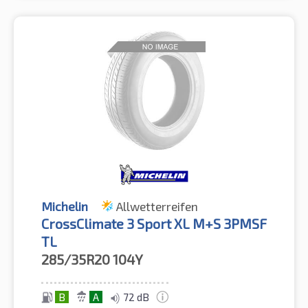
Michelin
Allwetterreifen
CrossClimate 3 Sport XL M+S 3PMSF
TL
285/35R20
104Y
B
A
72 dB