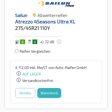
Sailun
Allwetterreifen
Atrezzo 4Seasons Ultra XL
275/45R21
110Y
B
A
72 dB
Reifen Vergleichen
€
112,00
inkl. MwST
von Auto-Raifen GmbH
AUF LAGER
Versandkostenfrei
Details
Warenkorb