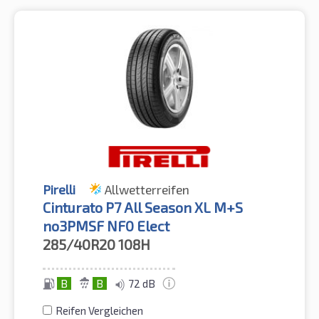
Pirelli
Allwetterreifen
Cinturato P7 All Season XL M+S
no3PMSF NF0 Elect
285/40R20
108H
B
B
72 dB
Reifen Vergleichen