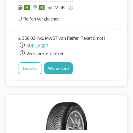
B
B
72 dB
Reifen Vergleichen
€
356,02
inkl. MwST
von Raifen Paket GmbH
AUF LAGER
Versandkostenfrei
Details
Warenkorb