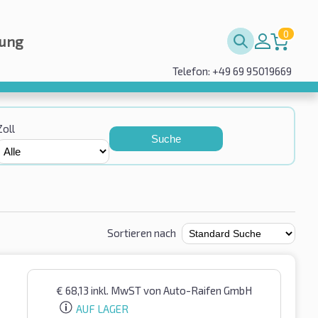
0
rung
Telefon: +49 69 95019669
Zoll
Suche
Sortieren nach
€
68,13
inkl. MwST
von Auto-Raifen GmbH
AUF LAGER