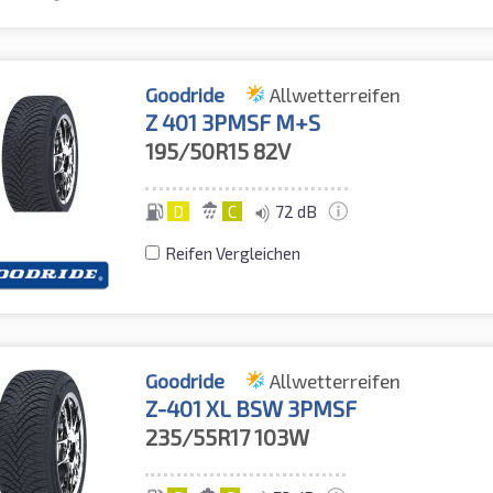
Goodride
Allwetterreifen
Z 401 3PMSF M+S
195/50R15
82V
D
C
72 dB
Reifen Vergleichen
Goodride
Allwetterreifen
Z-401 XL BSW 3PMSF
235/55R17
103W