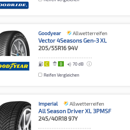
Goodyear
Allwetterreifen
Vector 4Seasons Gen-3 XL
205/55R16
94V
C
B
70 dB
Reifen Vergleichen
Imperial
Allwetterreifen
All Season Driver XL 3PMSF
245/40R18
97Y