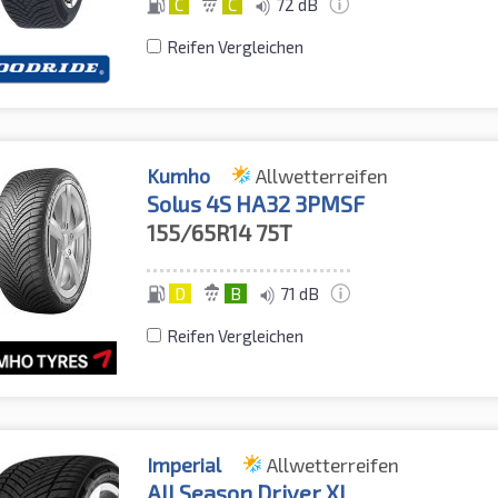
C
C
72 dB
Reifen Vergleichen
Kumho
Allwetterreifen
Solus 4S HA32 3PMSF
155/65R14
75T
D
B
71 dB
Reifen Vergleichen
Imperial
Allwetterreifen
All Season Driver XL