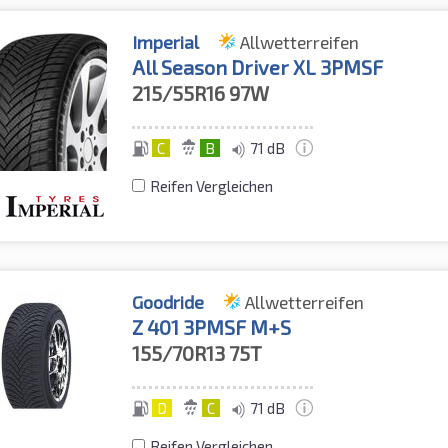
Imperial
Allwetterreifen
All Season Driver XL 3PMSF
215/55R16
97W
C
B
71 dB
Reifen Vergleichen
Goodride
Allwetterreifen
Z 401 3PMSF M+S
155/70R13
75T
D
C
71 dB
Reifen Vergleichen