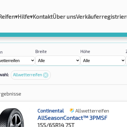
Reifen
▾
Hilfe
▾
Kontakt
Über uns
Verkäuferregistrie
Breite
Höhe
on
wahl:
Allwetterreifen
rgebnisse
Continental
Allwetterreifen
AllSeasonContact™ 3PMSF
155/65R14
75T