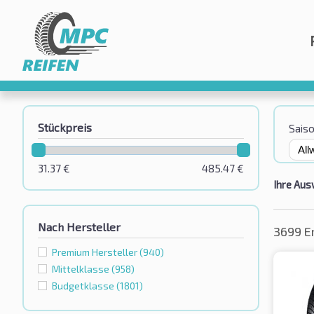
Stückpreis
Sais
31.37
€
485.47
€
Ihre Aus
Nach Hersteller
3699 E
Premium Hersteller
(940)
Mittelklasse
(958)
Budgetklassе
(1801)