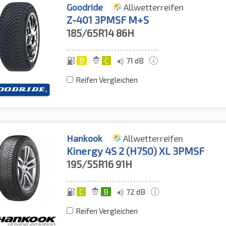
Goodride
Allwetterreifen
Z-401 3PMSF M+S
185/65R14
86H
D
C
71 dB
Reifen Vergleichen
Hankook
Allwetterreifen
Kinergy 4S 2 (H750) XL 3PMSF
195/55R16
91H
C
B
72 dB
Reifen Vergleichen