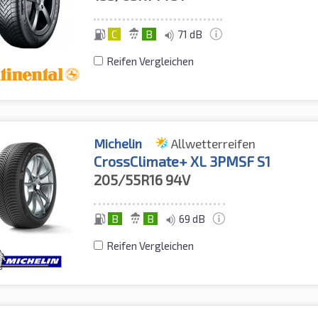
C
B
71 dB
Reifen Vergleichen
Michelin
Allwetterreifen
CrossClimate+ XL 3PMSF S1
205/55R16
94V
B
B
69 dB
Reifen Vergleichen