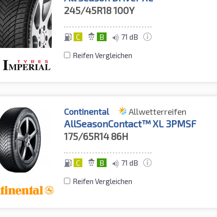
245/45R18
100Y
C
B
71 dB
Reifen Vergleichen
Continental
Allwetterreifen
AllSeasonContact™ XL 3PMSF
175/65R14
86H
C
B
71 dB
Reifen Vergleichen