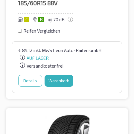
185/60R15
88V
C
B
70 dB
Reifen Vergleichen
€
84,12
inkl. MwST
von Auto-Raifen GmbH
AUF LAGER
Versandkostenfrei
Details
Warenkorb