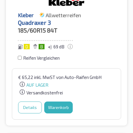
Kleber
Allwetterreifen
Quadraxer 3
185/60R15
84T
D
B
69 dB
Reifen Vergleichen
€
65,22
inkl. MwST
von Auto-Raifen GmbH
AUF LAGER
Versandkostenfrei
Details
Warenkorb