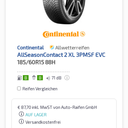
Continental
Allwetterreifen
AllSeasonContact 2 XL 3PMSF EVC
185/60R15
88H
B
B
71 dB
Reifen Vergleichen
€
87,70
inkl. MwST
von Auto-Raifen GmbH
AUF LAGER
Versandkostenfrei