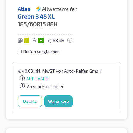
Atlas
Allwetterreifen
Green 3 4S XL
185/60R15
88H
C
B
68 dB
Reifen Vergleichen
€
40,63
inkl. MwST
von Auto-Raifen GmbH
AUF LAGER
Versandkostenfrei
Details
Warenkorb