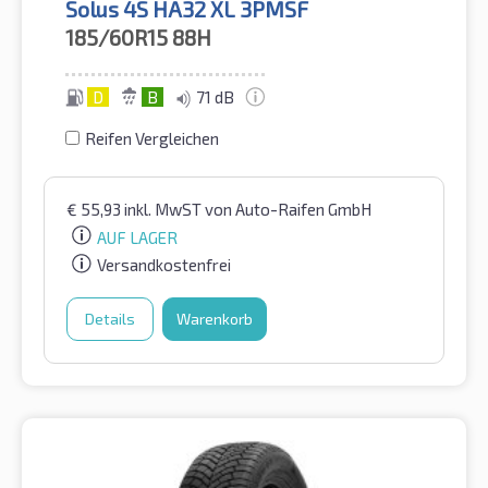
Solus 4S HA32 XL 3PMSF
185/60R15
88H
D
B
71 dB
Reifen Vergleichen
€
55,93
inkl. MwST
von Auto-Raifen GmbH
AUF LAGER
Versandkostenfrei
Details
Warenkorb