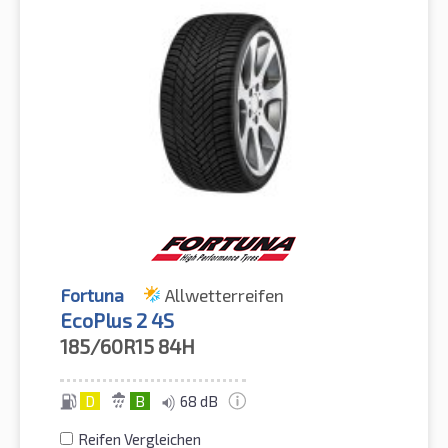
Fortuna
Allwetterreifen
EcoPlus 2 4S
185/60R15
84H
D
B
68 dB
Reifen Vergleichen