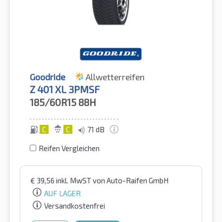
Goodride
Allwetterreifen
Z 401 XL 3PMSF
185/60R15
88H
C
C
71 dB
Reifen Vergleichen
€
39,56
inkl. MwST
von Auto-Raifen GmbH
AUF LAGER
Versandkostenfrei