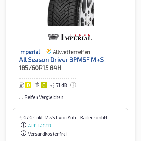
Imperial
Allwetterreifen
All Season Driver 3PMSF M+S
185/60R15
84H
D
C
71 dB
Reifen Vergleichen
€
47,43
inkl. MwST
von Auto-Raifen GmbH
AUF LAGER
Versandkostenfrei