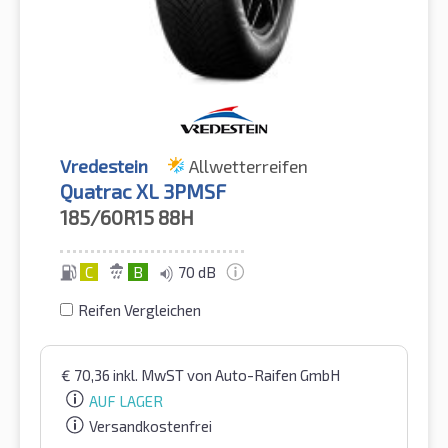
Vredestein
Allwetterreifen
Quatrac XL 3PMSF
185/60R15
88H
C
B
70 dB
Reifen Vergleichen
€
70,36
inkl. MwST
von Auto-Raifen GmbH
AUF LAGER
Versandkostenfrei