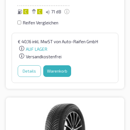
C
C
71 dB
Reifen Vergleichen
€
40,16
inkl. MwST
von Auto-Raifen GmbH
AUF LAGER
Versandkostenfrei
Details
Warenkorb