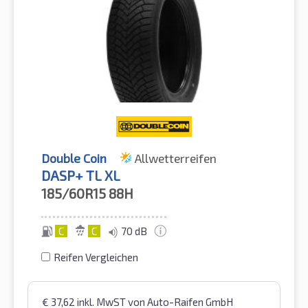
Double Coin
Allwetterreifen
DASP+ TL XL
185/60R15
88H
C
C
70 dB
Reifen Vergleichen
€
37,62
inkl. MwST
von Auto-Raifen GmbH