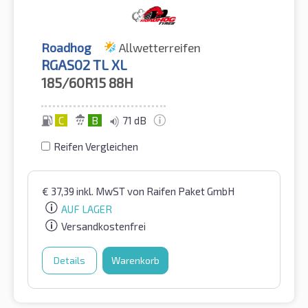
Roadhog
Allwetterreifen
RGAS02 TL XL
185/60R15
88H
C
B
71 dB
Reifen Vergleichen
€
37,39
inkl. MwST
von Raifen Paket GmbH
AUF LAGER
Versandkostenfrei
Details
Warenkorb