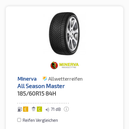
Minerva
Allwetterreifen
All Season Master
185/60R15
84H
E
C
71 dB
Reifen Vergleichen