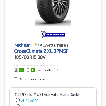
Michelin
Allwetterreifen
CrossClimate 2 XL 3PMSF
185/60R15
88V
B
B
69 dB
Reifen Vergleichen
€
95,97
inkl. MwST
von Auto-Raifen GmbH
AUF LAGER