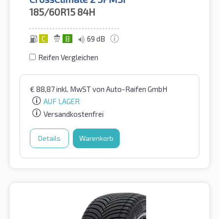
185/60R15
84H
C
B
69 dB
Reifen Vergleichen
€
88,87
inkl. MwST
von Auto-Raifen GmbH
AUF LAGER
Versandkostenfrei
Details
Warenkorb