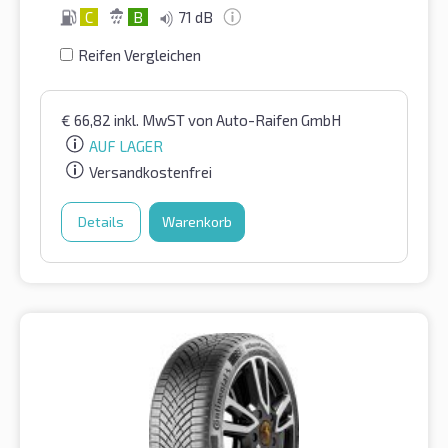
C
B
71 dB
Reifen Vergleichen
€
66,82
inkl. MwST
von Auto-Raifen GmbH
AUF LAGER
Versandkostenfrei
Details
Warenkorb