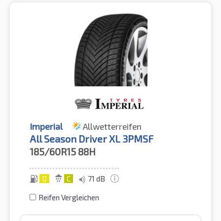
Imperial
Allwetterreifen
All Season Driver XL 3PMSF
185/60R15
88H
D
C
71 dB
Reifen Vergleichen