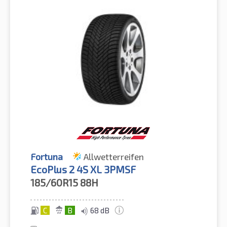
Fortuna
Allwetterreifen
EcoPlus 2 4S XL 3PMSF
185/60R15
88H
C
B
68 dB