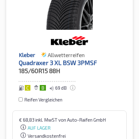
Kleber
Allwetterreifen
Quadraxer 3 XL BSW 3PMSF
185/60R15
88H
C
B
69 dB
Reifen Vergleichen
€
68,83
inkl. MwST
von Auto-Raifen GmbH
AUF LAGER
Versandkostenfrei