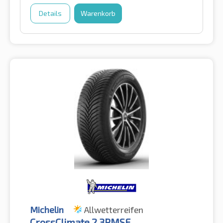
Details
Warenkorb
Michelin
Allwetterreifen
CrossClimate 2 3PMSF