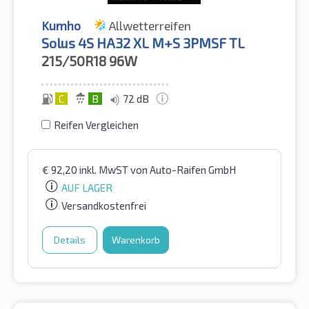
Kumho
Allwetterreifen
Solus 4S HA32 XL M+S 3PMSF TL
215/50R18
96W
C
B
72 dB
Reifen Vergleichen
€
92,20
inkl. MwST
von Auto-Raifen GmbH
AUF LAGER
Versandkostenfrei
Details
Warenkorb