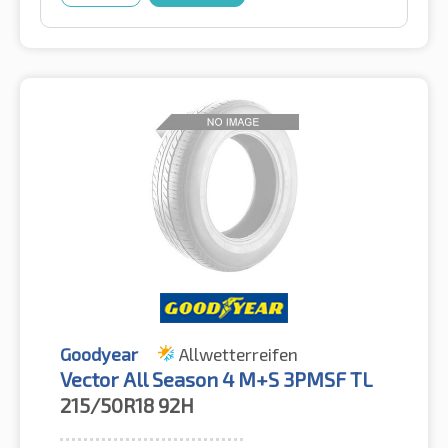
Goodyear
Allwetterreifen
Vector All Season 4 M+S 3PMSF TL
215/50R18
92H