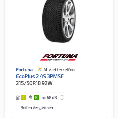
Fortuna
Allwetterreifen
EcoPlus 2 4S 3PMSF
215/50R18
92W
C
B
68 dB
Reifen Vergleichen