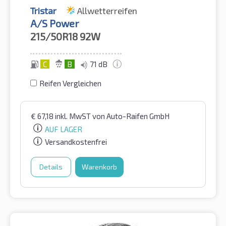
Tristar
Allwetterreifen
A/S Power
215/50R18
92W
C
B
71 dB
Reifen Vergleichen
€
67,18
inkl. MwST
von Auto-Raifen GmbH
AUF LAGER
Versandkostenfrei
Details
Warenkorb