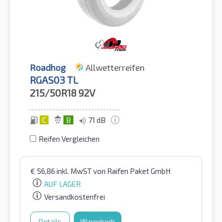
Roadhog
Allwetterreifen
RGAS03 TL
215/50R18
92V
C
B
71 dB
Reifen Vergleichen
€
56,86
inkl. MwST
von Raifen Paket GmbH
AUF LAGER
Versandkostenfrei
Details
Warenkorb