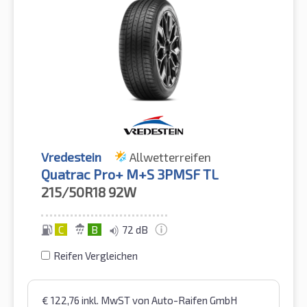
Vredestein
Allwetterreifen
Quatrac Pro+ M+S 3PMSF TL
215/50R18
92W
C
B
72 dB
Reifen Vergleichen
€
122,76
inkl. MwST
von Auto-Raifen GmbH