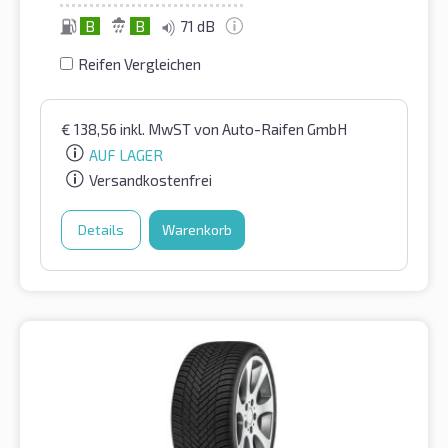
B
B
71 dB
Reifen Vergleichen
€
138,56
inkl. MwST
von Auto-Raifen GmbH
AUF LAGER
Versandkostenfrei
Details
Warenkorb