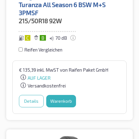
Turanza All Season 6 BSW M+S
3PMSF
215/50R18
92W
C
B
70 dB
Reifen Vergleichen
€
135,39
inkl. MwST
von Raifen Paket GmbH
AUF LAGER
Versandkostenfrei
Details
Warenkorb