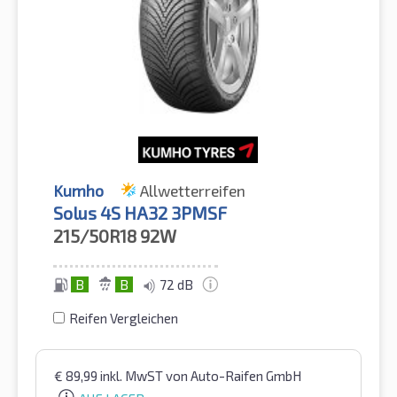
Kumho
Allwetterreifen
Solus 4S HA32 3PMSF
215/50R18
92W
B
B
72 dB
Reifen Vergleichen
€
89,99
inkl. MwST
von Auto-Raifen GmbH