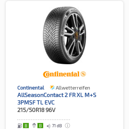
Continental
Allwetterreifen
AllSeasonContact 2 FR XL M+S
3PMSF TL EVC
215/50R18
96V
B
B
71 dB