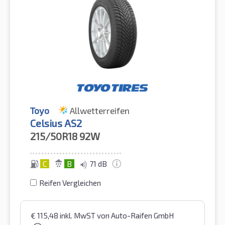
Toyo
Allwetterreifen
Celsius AS2
215/50R18
92W
C
B
71 dB
Reifen Vergleichen
€
115,48
inkl. MwST
von Auto-Raifen GmbH