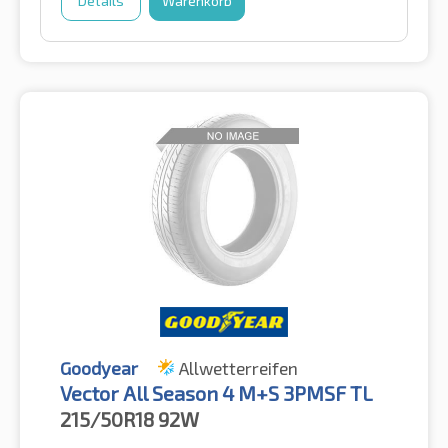
Details
Warenkorb
Goodyear
Allwetterreifen
Vector All Season 4 M+S 3PMSF TL
215/50R18
92W