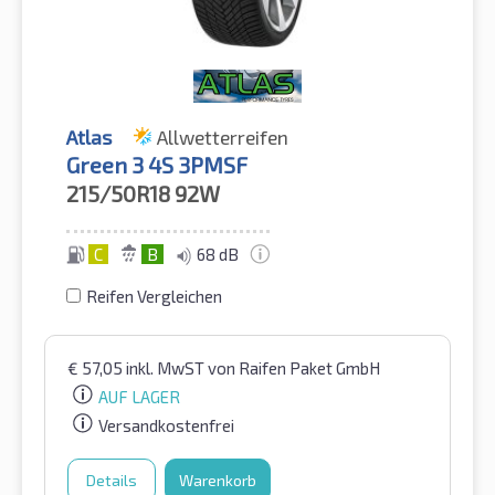
Atlas
Allwetterreifen
Green 3 4S 3PMSF
215/50R18
92W
C
B
68 dB
Reifen Vergleichen
€
57,05
inkl. MwST
von Raifen Paket GmbH
AUF LAGER
Versandkostenfrei
Details
Warenkorb