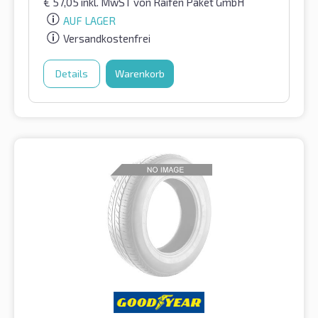
€
57,05
inkl. MwST
von Raifen Paket GmbH
AUF LAGER
Versandkostenfrei
Details
Warenkorb