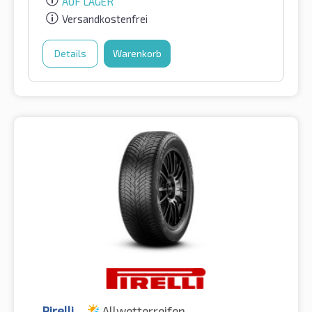
AUF LAGER
Versandkostenfrei
Details
Warenkorb
Pirelli
Allwetterreifen