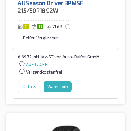
All Season Driver 3PMSF
215/50R18
92W
C
B
71 dB
Reifen Vergleichen
€
69,72
inkl. MwST
von Auto-Raifen GmbH
AUF LAGER
Versandkostenfrei
Details
Warenkorb