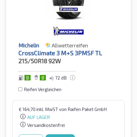
Michelin
Allwetterreifen
CrossClimate 3 M+S 3PMSF TL
215/50R18
92W
B
B
72 dB
Reifen Vergleichen
€
164,70
inkl. MwST
von Raifen Paket GmbH
AUF LAGER
Versandkostenfrei