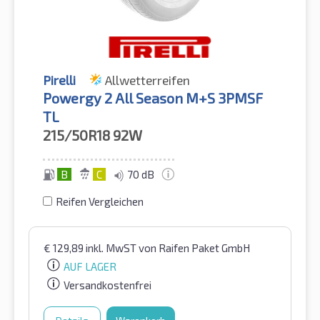
Pirelli
Allwetterreifen
Powergy 2 All Season M+S 3PMSF
TL
215/50R18
92W
B
C
70 dB
Reifen Vergleichen
€
129,89
inkl. MwST
von Raifen Paket GmbH
AUF LAGER
Versandkostenfrei