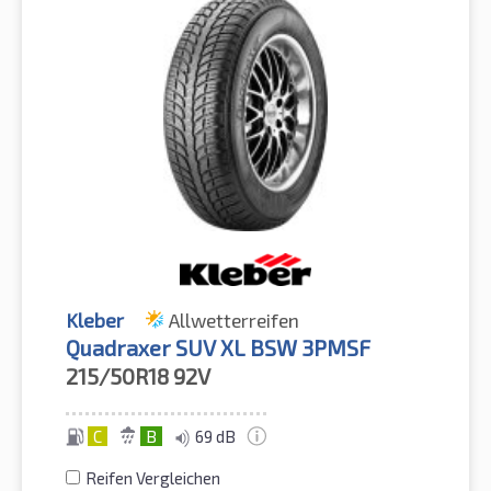
Kleber
Allwetterreifen
Quadraxer SUV XL BSW 3PMSF
215/50R18
92V
C
B
69 dB
Reifen Vergleichen