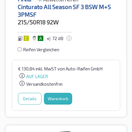
Cinturato All Season SF 3 BSW M+S
3PMSF
215/50R18
92W
C
A
72 dB
Reifen Vergleichen
€
130,84
inkl. MwST
von Auto-Raifen GmbH
AUF LAGER
Versandkostenfrei
Details
Warenkorb