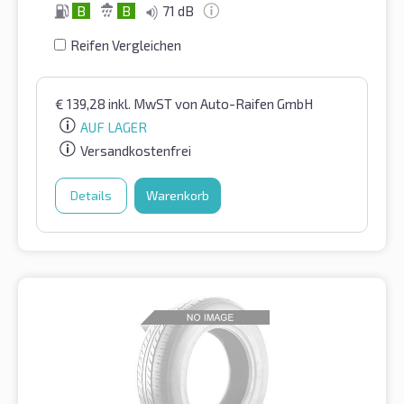
B
B
71 dB
Reifen Vergleichen
€
139,28
inkl. MwST
von Auto-Raifen GmbH
AUF LAGER
Versandkostenfrei
Details
Warenkorb