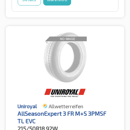
Uniroyal
Allwetterreifen
AllSeasonExpert 3 FR M+S 3PMSF
TL EVC
215/50R18
92W