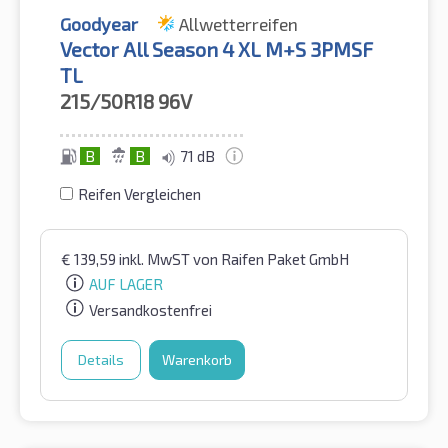
Goodyear
Allwetterreifen
Vector All Season 4 XL M+S 3PMSF
TL
215/50R18
96V
B
B
71 dB
Reifen Vergleichen
€
139,59
inkl. MwST
von Raifen Paket GmbH
AUF LAGER
Versandkostenfrei
Details
Warenkorb