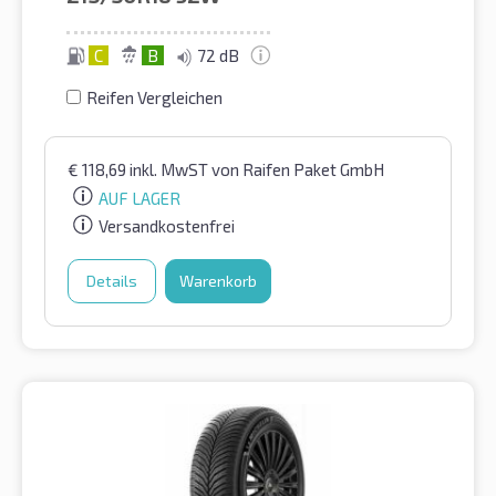
C
B
72 dB
Reifen Vergleichen
€
118,69
inkl. MwST
von Raifen Paket GmbH
AUF LAGER
Versandkostenfrei
Details
Warenkorb