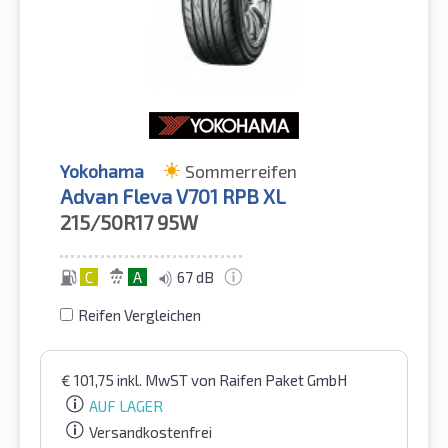
Yokohama
Sommerreifen
Advan Fleva V701 RPB XL
215/50R17
95W
C
A
67 dB
Reifen Vergleichen
€
101,75
inkl. MwST
von Raifen Paket GmbH
AUF LAGER
Versandkostenfrei