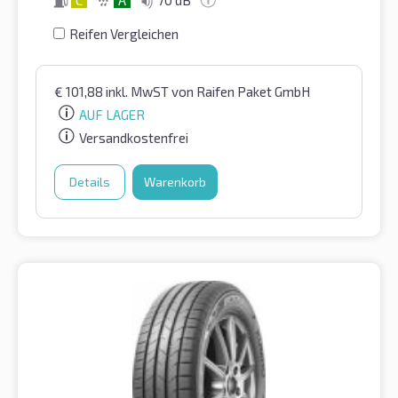
C
A
70 dB
Reifen Vergleichen
€
101,88
inkl. MwST
von Raifen Paket GmbH
AUF LAGER
Versandkostenfrei
Details
Warenkorb