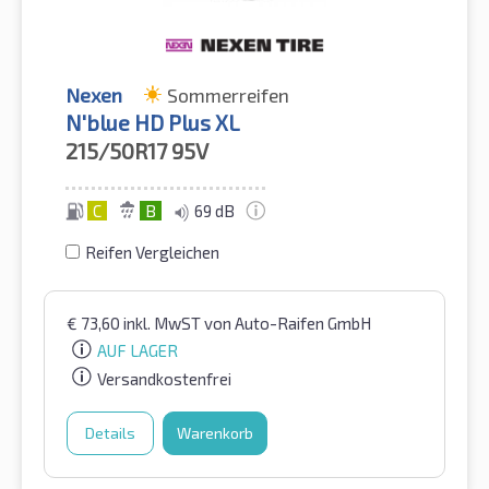
Nexen
Sommerreifen
N'blue HD Plus XL
215/50R17
95V
C
B
69 dB
Reifen Vergleichen
€
73,60
inkl. MwST
von Auto-Raifen GmbH
AUF LAGER
Versandkostenfrei
Details
Warenkorb