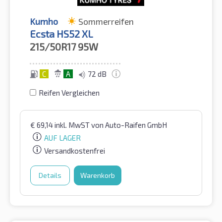
Kumho
Sommerreifen
Ecsta HS52 XL
215/50R17
95W
C
A
72 dB
Reifen Vergleichen
€
69,14
inkl. MwST
von Auto-Raifen GmbH
AUF LAGER
Versandkostenfrei
Details
Warenkorb