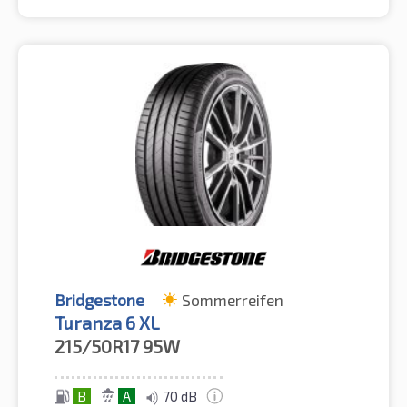
Bridgestone
Sommerreifen
Turanza 6 XL
215/50R17
95W
B
A
70 dB