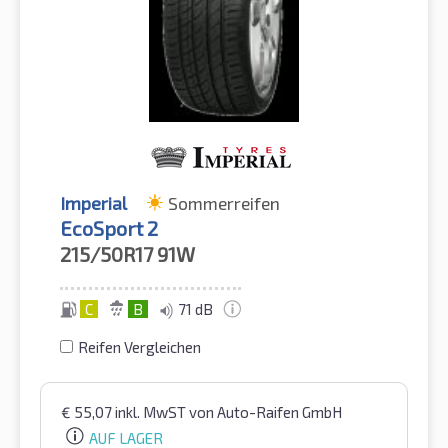
Imperial
Sommerreifen
EcoSport 2
215/50R17
91W
C
B
71 dB
Reifen Vergleichen
€
55,07
inkl. MwST
von Auto-Raifen GmbH
AUF LAGER