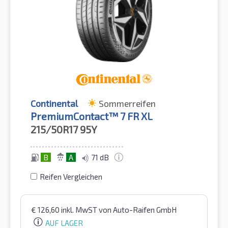
Continental
Sommerreifen
PremiumContact™ 7 FR XL
215/50R17
95Y
B
A
71 dB
Reifen Vergleichen
€
126,60
inkl. MwST
von Auto-Raifen GmbH
AUF LAGER