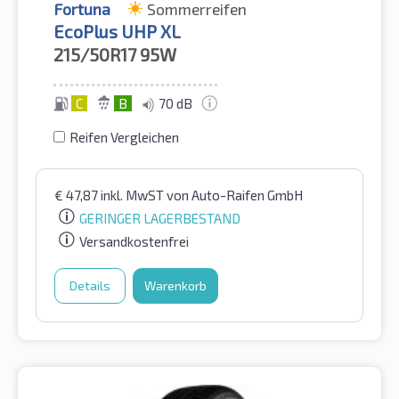
Fortuna
Sommerreifen
EcoPlus UHP XL
215/50R17
95W
C
B
70 dB
Reifen Vergleichen
€
47,87
inkl. MwST
von Auto-Raifen GmbH
GERINGER LAGERBESTAND
Versandkostenfrei
Details
Warenkorb