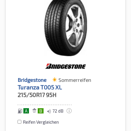
Bridgestone
Sommerreifen
Turanza T005 XL
215/50R17
95H
A
B
72 dB
Reifen Vergleichen