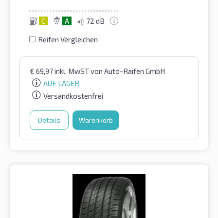
C
A
72 dB
Reifen Vergleichen
€
69,97
inkl. MwST
von Auto-Raifen GmbH
AUF LAGER
Versandkostenfrei
Details
Warenkorb