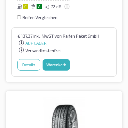
C
A
72 dB
Reifen Vergleichen
€
137,37
inkl. MwST
von Raifen Paket GmbH
AUF LAGER
Versandkostenfrei
Details
Warenkorb