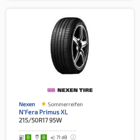
Nexen
Sommerreifen
N'Fera Primus XL
215/50R17
95W
B
B
71 dB