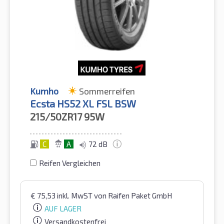
Kumho
Sommerreifen
Ecsta HS52 XL FSL BSW
215/50ZR17
95W
C
A
72 dB
Reifen Vergleichen
€
75,53
inkl. MwST
von Raifen Paket GmbH
AUF LAGER
Versandkostenfrei