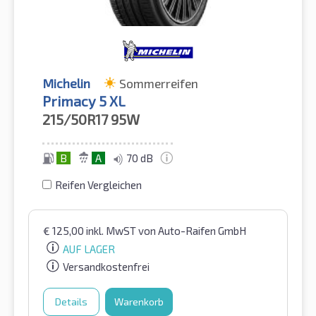
Michelin
Sommerreifen
Primacy 5 XL
215/50R17
95W
B
A
70 dB
Reifen Vergleichen
€
125,00
inkl. MwST
von Auto-Raifen GmbH
AUF LAGER
Versandkostenfrei
Details
Warenkorb