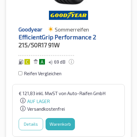
Goodyear
Sommerreifen
EfficientGrip Performance 2
215/50R17
91W
C
A
69 dB
Reifen Vergleichen
€
121,83
inkl. MwST
von Auto-Raifen GmbH
AUF LAGER
Versandkostenfrei
Details
Warenkorb