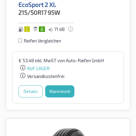
EcoSport 2 XL
215/50R17
95W
C
B
71 dB
Reifen Vergleichen
€
53,48
inkl. MwST
von Auto-Raifen GmbH
AUF LAGER
Versandkostenfrei
Details
Warenkorb