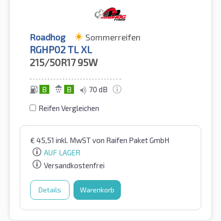
Roadhog
Sommerreifen
RGHP02 TL XL
215/50R17
95W
B
B
70 dB
Reifen Vergleichen
€
45,51
inkl. MwST
von Raifen Paket GmbH
AUF LAGER
Versandkostenfrei
Details
Warenkorb