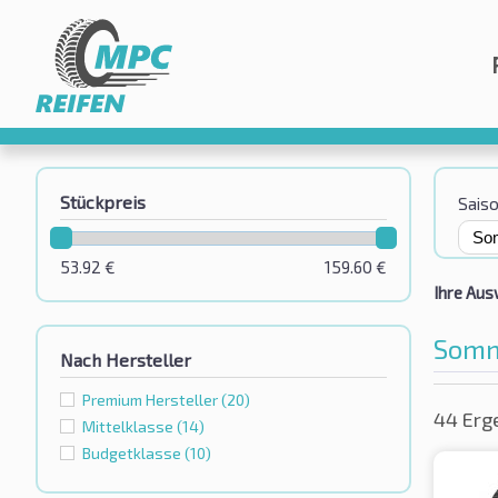
Stückpreis
Sais
53.92
€
159.60
€
Ihre Aus
Somm
Nach Hersteller
Premium Hersteller
(20)
44 Erg
Mittelklasse
(14)
Budgetklassе
(10)