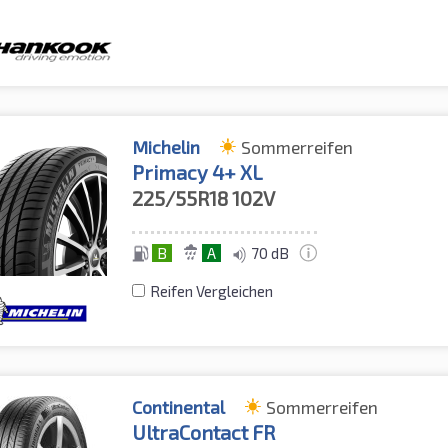
Michelin
Sommerreifen
Primacy 4+ XL
225/55R18
102V
B
A
70 dB
Reifen Vergleichen
Continental
Sommerreifen
UltraContact FR