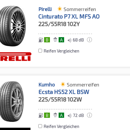
Pirelli
Sommerreifen
Cinturato P7 XL MFS AO
225/55R18
102Y
B
A
68 dB
Reifen Vergleichen
Kumho
Sommerreifen
Ecsta HS52 XL BSW
225/55R18
102W
B
A
72 dB
Reifen Vergleichen