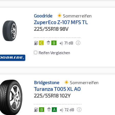
Goodride
Sommerreifen
ZuperEco Z-107 MFS TL
225/55R18
98V
C
B
71 dB
Reifen Vergleichen
Bridgestone
Sommerreifen
Turanza T005 XL AO
225/55R18
102Y
B
A
72 dB