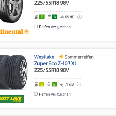
225/55R18
98V
B
A
69 dB
Reifen Vergleichen
Westlake
Sommerreifen
ZuperEco Z-107 XL
225/55R18
98V
C
B
71 dB
Reifen Vergleichen