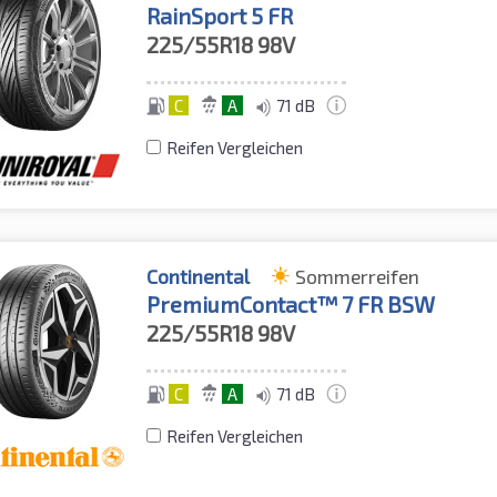
RainSport 5 FR
225/55R18
98V
C
A
71 dB
Reifen Vergleichen
Continental
Sommerreifen
PremiumContact™ 7 FR BSW
225/55R18
98V
C
A
71 dB
Reifen Vergleichen