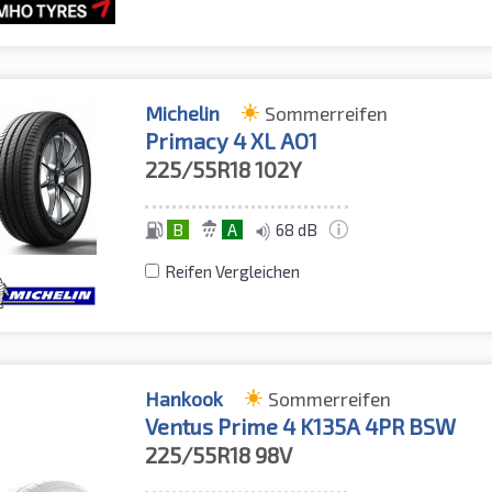
Michelin
Sommerreifen
Primacy 4 XL AO1
225/55R18
102Y
B
A
68 dB
Reifen Vergleichen
Hankook
Sommerreifen
Ventus Prime 4 K135A 4PR BSW
225/55R18
98V