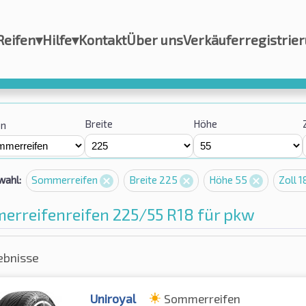
Reifen
▾
Hilfe
▾
Kontakt
Über uns
Verkäuferregistrie
Breite
Höhe
on
wahl:
Sommerreifen
Breite 225
Höhe 55
Zoll 
erreifenreifen 225/55 R18 für pkw
ebnisse
Uniroyal
Sommerreifen