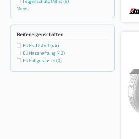
Felgenschutz (MFS)
(9)
Mehr...
Reifeneigenschaften
EU Kraftstoff
(44)
EU Nasshaftung
(43)
EU Rollgeräusch
(0)