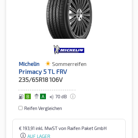
Michelin
Sommerreifen
Primacy 5 TL FRV
235/65R18
106V
B
A
70 dB
Reifen Vergleichen
€
193,91
inkl. MwST
von Raifen Paket GmbH
AUF LAGER