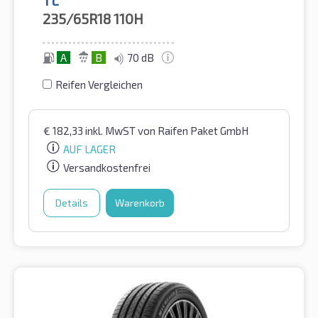
235/65R18
110H
A
B
70 dB
Reifen Vergleichen
€
182,33
inkl. MwST
von Raifen Paket GmbH
AUF LAGER
Versandkostenfrei
Details
Warenkorb