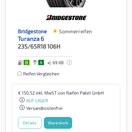
Bridgestone
Sommerreifen
Turanza 6
235/65R18
106H
B
A
69 dB
Reifen Vergleichen
€
150,52
inkl. MwST
von Raifen Paket GmbH
AUF LAGER
Versandkostenfrei
Details
Warenkorb