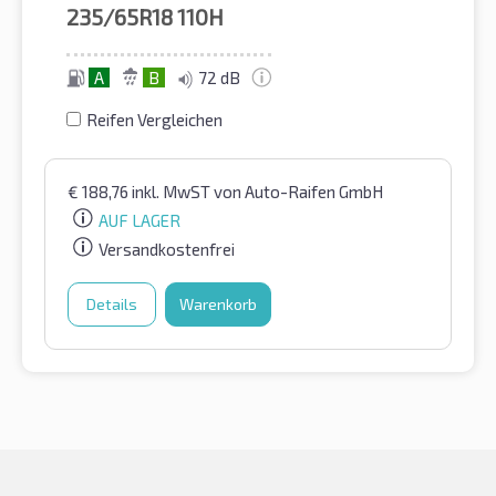
235/65R18
110H
A
B
72 dB
Reifen Vergleichen
€
188,76
inkl. MwST
von Auto-Raifen GmbH
AUF LAGER
Versandkostenfrei
Details
Warenkorb