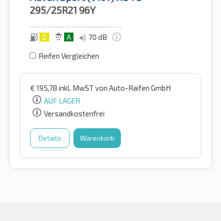
295/25R21
96Y
D
A
70 dB
Reifen Vergleichen
€
195,78
inkl. MwST
von Auto-Raifen GmbH
AUF LAGER
Versandkostenfrei
Details
Warenkorb