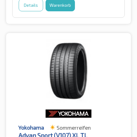
Details
Warenkorb
Yokohama
Sommerreifen
Advan Sport (V107) XL TL