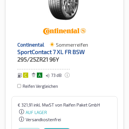
Continental
Sommerreifen
SportContact 7 XL FR BSW
295/25ZR21
96Y
C
A
73 dB
Reifen Vergleichen
€
321,91
inkl. MwST
von Raifen Paket GmbH
AUF LAGER
Versandkostenfrei