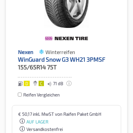
Nexen
Winterreifen
WinGuard Snow G3 WH21 3PMSF
155/65R14
75T
D
C
71 dB
Reifen Vergleichen
€
50,17
inkl. MwST
von Raifen Paket GmbH
AUF LAGER
Versandkostenfrei