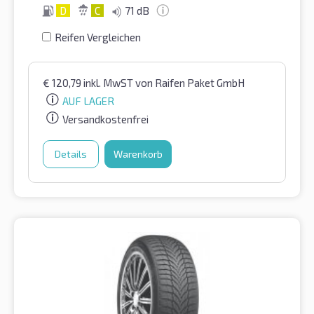
D
C
71 dB
Reifen Vergleichen
€
120,79
inkl. MwST
von Raifen Paket GmbH
AUF LAGER
Versandkostenfrei
Details
Warenkorb