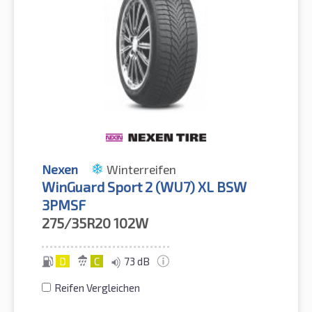
Nexen
Winterreifen
WinGuard Sport 2 (WU7) XL BSW
3PMSF
275/35R20
102W
D
C
73 dB
Reifen Vergleichen