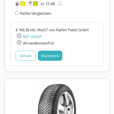
D
C
72 dB
Reifen Vergleichen
€
166,36
inkl. MwST
von Raifen Paket GmbH
AUF LAGER
Versandkostenfrei
Details
Warenkorb