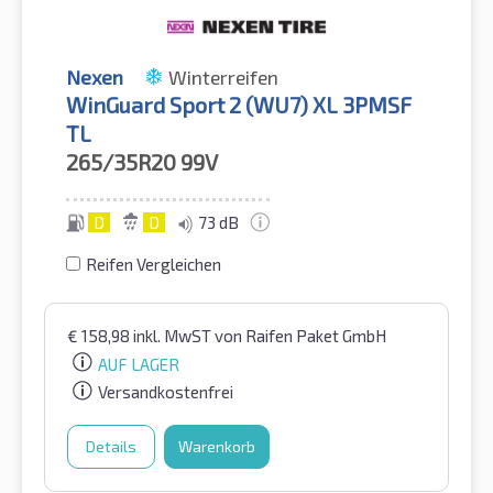
Nexen
Winterreifen
WinGuard Sport 2 (WU7) XL 3PMSF
TL
265/35R20
99V
D
D
73 dB
Reifen Vergleichen
€
158,98
inkl. MwST
von Raifen Paket GmbH
AUF LAGER
Versandkostenfrei
Details
Warenkorb