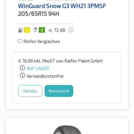
WinGuard Snow G3 WH21 3PMSF
205/65R15
94H
D
B
72 dB
Reifen Vergleichen
€
76,98
inkl. MwST
von Raifen Paket GmbH
AUF LAGER
Versandkostenfrei
Details
Warenkorb