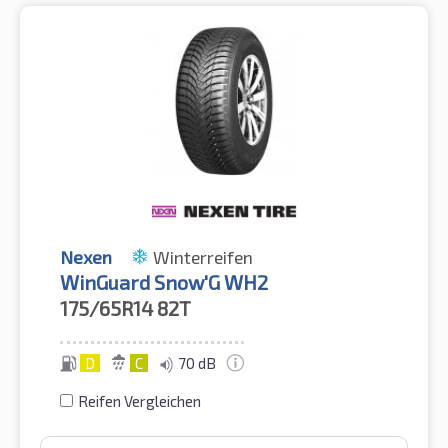
Nexen
Winterreifen
WinGuard Snow'G WH2
175/65R14
82T
D
C
70 dB
Reifen Vergleichen