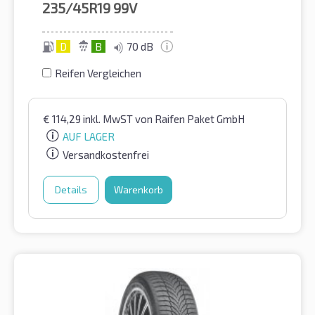
235/45R19
99V
D
B
70 dB
Reifen Vergleichen
€
114,29
inkl. MwST
von Raifen Paket GmbH
AUF LAGER
Versandkostenfrei
Details
Warenkorb