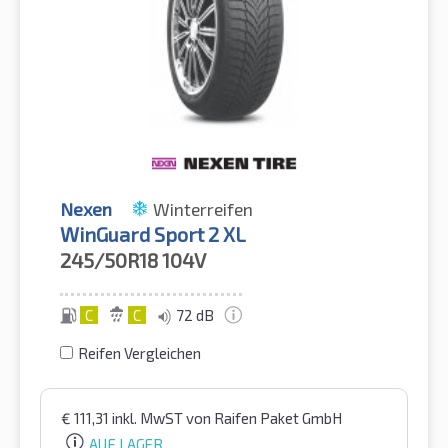
Nexen
Winterreifen
WinGuard Sport 2 XL
245/50R18
104V
C
C
72 dB
Reifen Vergleichen
€
111,31
inkl. MwST
von Raifen Paket GmbH
AUF LAGER