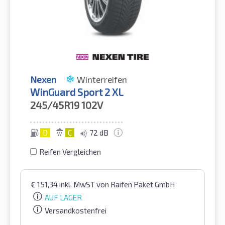
Nexen
Winterreifen
WinGuard Sport 2 XL
245/45R19
102V
D
C
72 dB
Reifen Vergleichen
€
151,34
inkl. MwST
von Raifen Paket GmbH
AUF LAGER
Versandkostenfrei