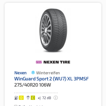
Nexen
Winterreifen
WinGuard Sport 2 (WU7) XL 3PMSF
275/40R20
106W
D
C
72 dB