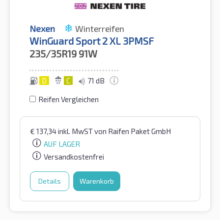
Nexen
Winterreifen
WinGuard Sport 2 XL 3PMSF
235/35R19
91W
D
C
71 dB
Reifen Vergleichen
€
137,34
inkl. MwST
von Raifen Paket GmbH
AUF LAGER
Versandkostenfrei
Details
Warenkorb