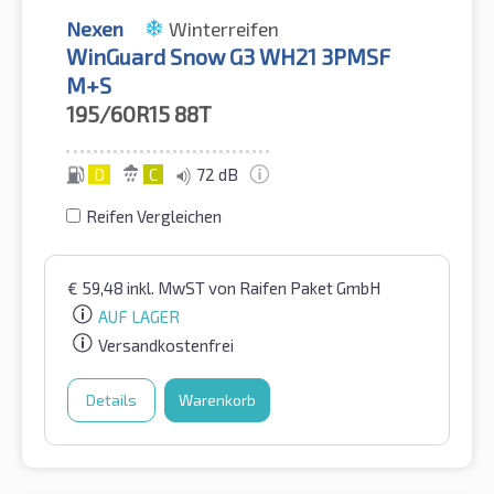
Nexen
Winterreifen
WinGuard Snow G3 WH21 3PMSF
M+S
195/60R15
88T
D
C
72 dB
Reifen Vergleichen
€
59,48
inkl. MwST
von Raifen Paket GmbH
AUF LAGER
Versandkostenfrei
Details
Warenkorb