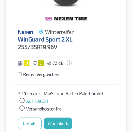
Nexen
Winterreifen
WinGuard Sport 2 XL
255/35R19
96V
D
C
72 dB
Reifen Vergleichen
€
143,57
inkl. MwST
von Raifen Paket GmbH
AUF LAGER
Versandkostenfrei
Details
Warenkorb