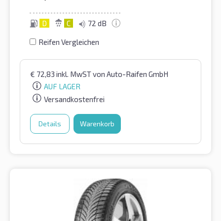
D
C
72 dB
Reifen Vergleichen
€
72,83
inkl. MwST
von Auto-Raifen GmbH
AUF LAGER
Versandkostenfrei
Details
Warenkorb