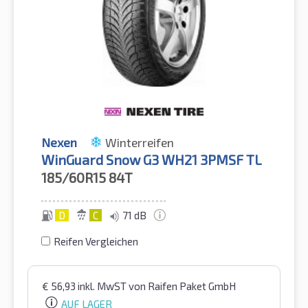
Nexen
Winterreifen
WinGuard Snow G3 WH21 3PMSF TL
185/60R15
84T
D
C
71 dB
Reifen Vergleichen
€
56,93
inkl. MwST
von Raifen Paket GmbH
AUF LAGER