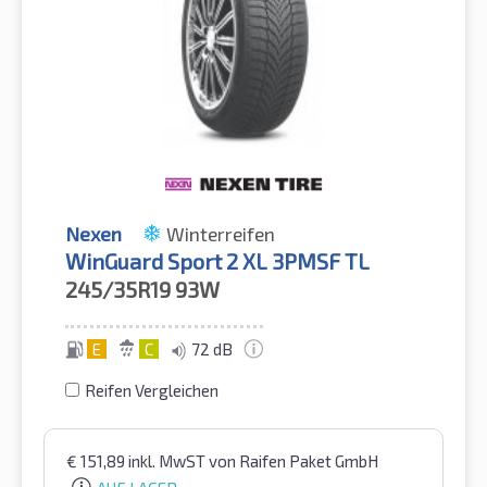
Nexen
Winterreifen
WinGuard Sport 2 XL 3PMSF TL
245/35R19
93W
E
C
72 dB
Reifen Vergleichen
€
151,89
inkl. MwST
von Raifen Paket GmbH