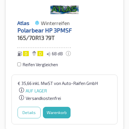
Atlas
Winterreifen
Polarbear HP 3PMSF
165/70R13
79T
D
D
68 dB
Reifen Vergleichen
€
35,66
inkl. MwST
von Auto-Raifen GmbH
AUF LAGER
Versandkostenfrei
Details
Warenkorb