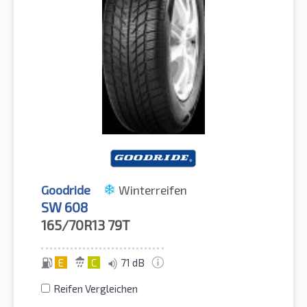
Goodride
Winterreifen
SW 608
165/70R13
79T
E
C
71 dB
Reifen Vergleichen