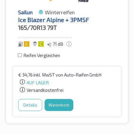
Sailun
Winterreifen
Ice Blazer Alpine + 3PMSF
165/70R13
79T
E
C
71 dB
Reifen Vergleichen
€
34,76
inkl. MwST
von Auto-Raifen GmbH
AUF LAGER
Versandkostenfrei
Details
Warenkorb