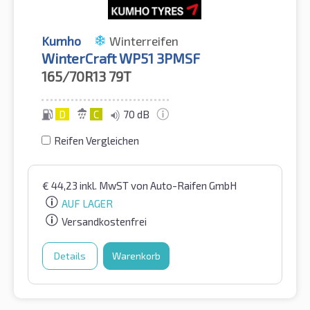
Kumho
Winterreifen
WinterCraft WP51 3PMSF
165/70R13
79T
D
C
70 dB
Reifen Vergleichen
€
44,23
inkl. MwST
von Auto-Raifen GmbH
AUF LAGER
Versandkostenfrei
Details
Warenkorb