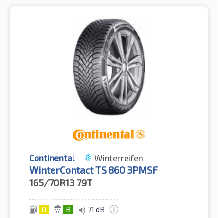
Continental
Winterreifen
WinterContact TS 860 3PMSF
165/70R13
79T
D
B
71 dB