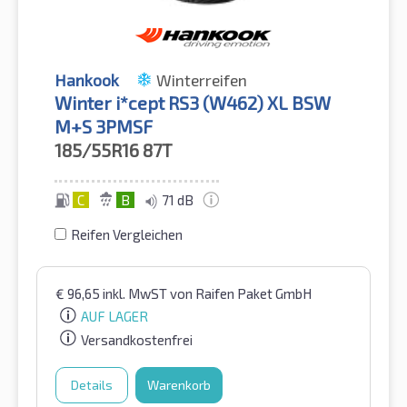
Hankook
Winterreifen
Winter i*cept RS3 (W462) XL BSW
M+S 3PMSF
185/55R16
87T
C
B
71 dB
Reifen Vergleichen
€
96,65
inkl. MwST
von Raifen Paket GmbH
AUF LAGER
Versandkostenfrei
Details
Warenkorb