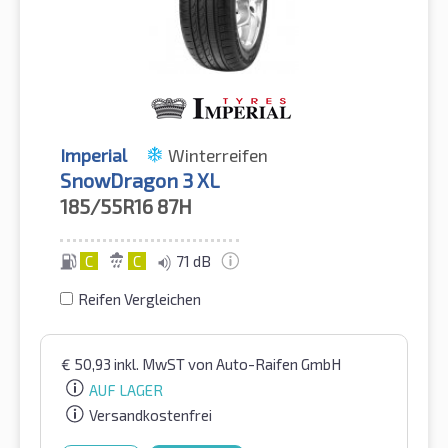
Imperial
Winterreifen
SnowDragon 3 XL
185/55R16
87H
C
C
71 dB
Reifen Vergleichen
€
50,93
inkl. MwST
von Auto-Raifen GmbH
AUF LAGER
Versandkostenfrei