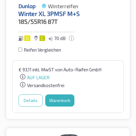
Dunlop
Winterreifen
Winter XL 3PMSF M+S
185/55R16
87T
D
C
70 dB
Reifen Vergleichen
€
93,11
inkl. MwST
von Auto-Raifen GmbH
AUF LAGER
Versandkostenfrei
Details
Warenkorb