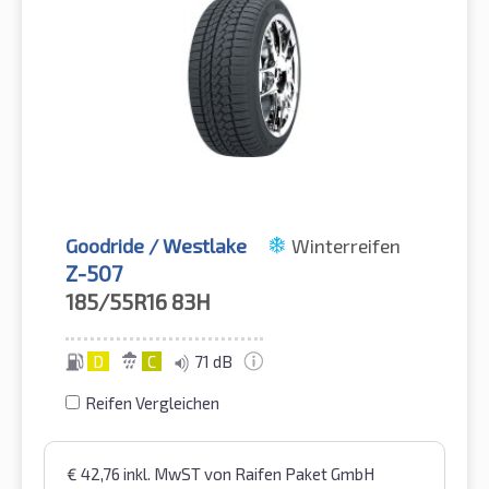
Goodride / Westlake
Winterreifen
Z-507
185/55R16
83H
D
C
71 dB
Reifen Vergleichen
€
42,76
inkl. MwST
von Raifen Paket GmbH