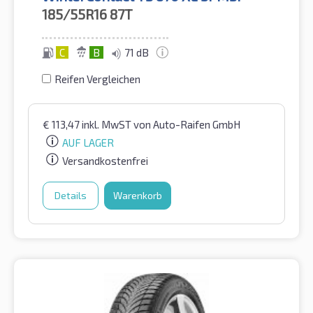
185/55R16
87T
C
B
71 dB
Reifen Vergleichen
€
113,47
inkl. MwST
von Auto-Raifen GmbH
AUF LAGER
Versandkostenfrei
Details
Warenkorb