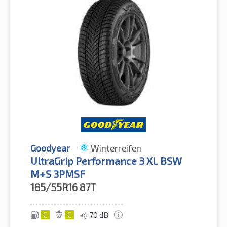
Goodyear
Winterreifen
UltraGrip Performance 3 XL BSW
M+S 3PMSF
185/55R16
87T
C
C
70 dB