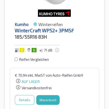
Kumho
Winterreifen
WinterCraft WP52+ 3PMSF
185/55R16
83H
D
B
71 dB
Reifen Vergleichen
€
70,94
inkl. MwST
von Auto-Raifen GmbH
AUF LAGER
Versandkostenfrei
Details
Warenkorb