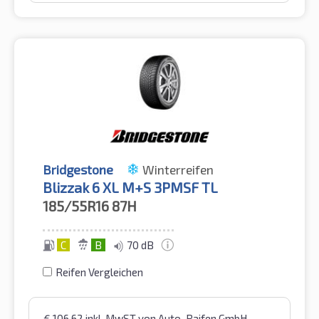
Bridgestone
Winterreifen
Blizzak 6 XL M+S 3PMSF TL
185/55R16
87H
C
B
70 dB
Reifen Vergleichen
€
106,62
inkl. MwST
von Auto-Raifen GmbH