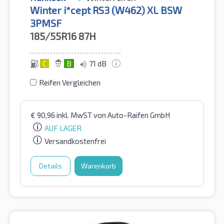
Winter i*cept RS3 (W462) XL BSW
3PMSF
185/55R16
87H
C
B
71 dB
Reifen Vergleichen
€
90,96
inkl. MwST
von Auto-Raifen GmbH
AUF LAGER
Versandkostenfrei
Details
Warenkorb