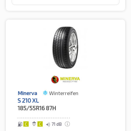
Minerva
Winterreifen
S 210 XL
185/55R16
87H
C
C
71 dB