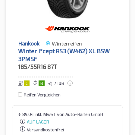
Hankook
Winterreifen
Winter i*cept RS3 (W462) XL BSW
3PMSF
185/55R16
87T
C
B
71 dB
Reifen Vergleichen
€
89,04
inkl. MwST
von Auto-Raifen GmbH
AUF LAGER
Versandkostenfrei