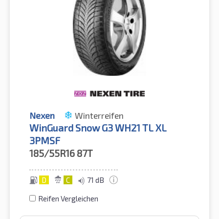
Nexen
Winterreifen
WinGuard Snow G3 WH21 TL XL
3PMSF
185/55R16
87T
D
C
71 dB
Reifen Vergleichen