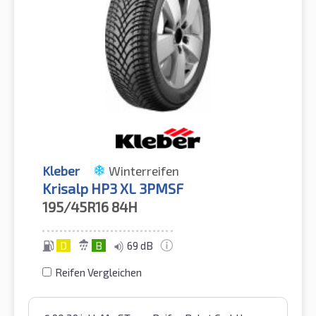
Kleber
Winterreifen
Krisalp HP3 XL 3PMSF
195/45R16
84H
D
B
69 dB
Reifen Vergleichen