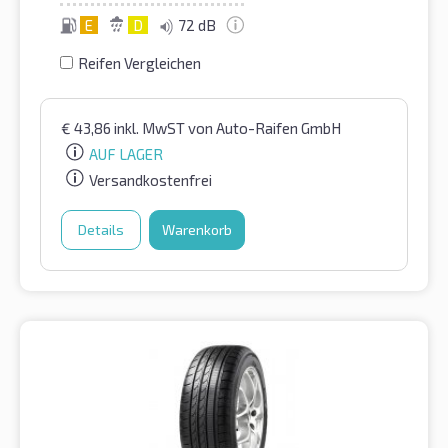
E
D
72 dB
Reifen Vergleichen
€
43,86
inkl. MwST
von Auto-Raifen GmbH
AUF LAGER
Versandkostenfrei
Details
Warenkorb