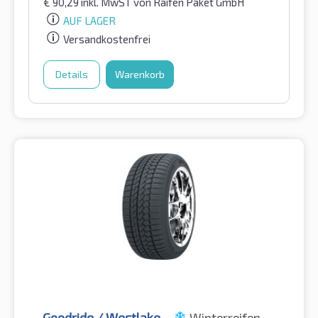
€
90,29
inkl. MwST
von Raifen Paket GmbH
AUF LAGER
Versandkostenfrei
Details
Warenkorb
Goodride / Westlake
Winterreifen