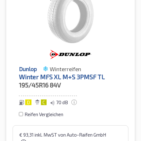
Dunlop
Winterreifen
Winter MFS XL M+S 3PMSF TL
195/45R16
84V
D
C
70 dB
Reifen Vergleichen
€
93,31
inkl. MwST
von Auto-Raifen GmbH