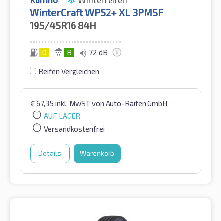
Kumho
Winterreifen
WinterCraft WP52+ XL 3PMSF
195/45R16
84H
D
B
72 dB
Reifen Vergleichen
€
67,35
inkl. MwST
von Auto-Raifen GmbH
AUF LAGER
Versandkostenfrei
Details
Warenkorb