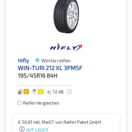
Hifly
Winterreifen
WIN-TURI 212 XL 3PMSF
195/45R16
84H
E
D
72 dB
Reifen Vergleichen
€
50,81
inkl. MwST
von Raifen Paket GmbH
AUF LAGER