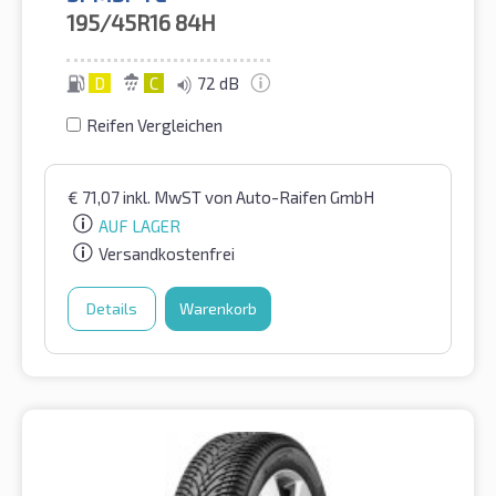
195/45R16
84H
D
C
72 dB
Reifen Vergleichen
€
71,07
inkl. MwST
von Auto-Raifen GmbH
AUF LAGER
Versandkostenfrei
Details
Warenkorb