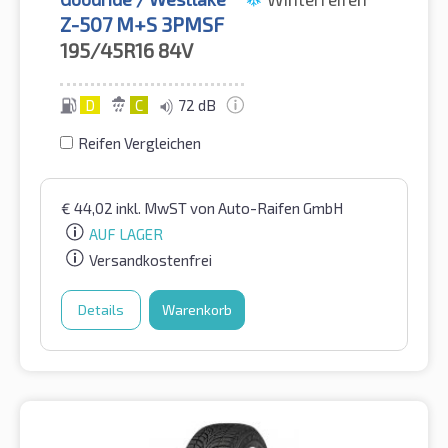
Z-507 M+S 3PMSF
195/45R16
84V
D
C
72 dB
Reifen Vergleichen
€
44,02
inkl. MwST
von Auto-Raifen GmbH
AUF LAGER
Versandkostenfrei
Details
Warenkorb