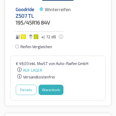
Goodride
Winterreifen
Z507 TL
195/45R16
84V
D
C
72 dB
Reifen Vergleichen
€
49,03
inkl. MwST
von Auto-Raifen GmbH
AUF LAGER
Versandkostenfrei
Details
Warenkorb