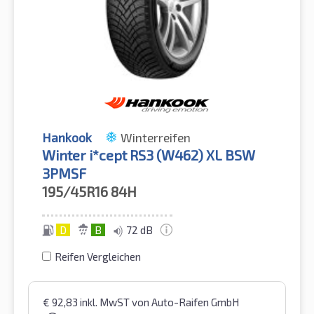
Hankook
Winterreifen
Winter i*cept RS3 (W462) XL BSW
3PMSF
195/45R16
84H
D
B
72 dB
Reifen Vergleichen
€
92,83
inkl. MwST
von Auto-Raifen GmbH