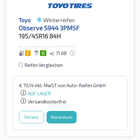
Toyo
Winterreifen
Observe S944 3PMSF
195/45R16
84H
E
B
71 dB
Reifen Vergleichen
€
70,14
inkl. MwST
von Auto-Raifen GmbH
AUF LAGER
Versandkostenfrei
Details
Warenkorb