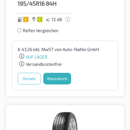
195/45R16
84H
E
C
72 dB
Reifen Vergleichen
€
43,26
inkl. MwST
von Auto-Raifen GmbH
AUF LAGER
Versandkostenfrei
Details
Warenkorb