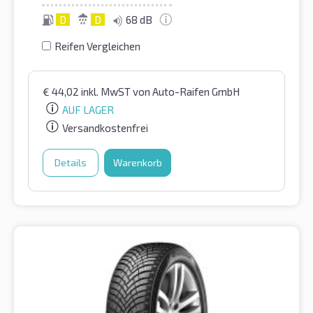
D
D
68 dB
Reifen Vergleichen
€
44,02
inkl. MwST
von Auto-Raifen GmbH
AUF LAGER
Versandkostenfrei
Details
Warenkorb