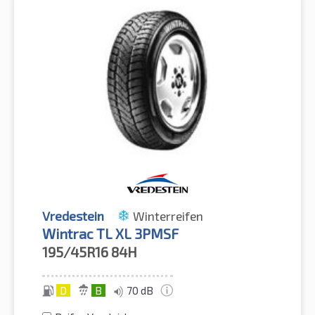
Vredestein
Winterreifen
Wintrac TL XL 3PMSF
195/45R16
84H
D
B
70 dB