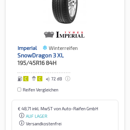
Imperial
Winterreifen
SnowDragon 3 XL
195/45R16
84H
C
C
72 dB
Reifen Vergleichen
€
48,71
inkl. MwST
von Auto-Raifen GmbH
AUF LAGER
Versandkostenfrei