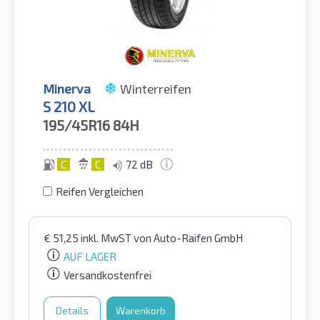
Minerva
Winterreifen
S 210 XL
195/45R16
84H
C
C
72 dB
Reifen Vergleichen
€
51,25
inkl. MwST
von Auto-Raifen GmbH
AUF LAGER
Versandkostenfrei
Details
Warenkorb