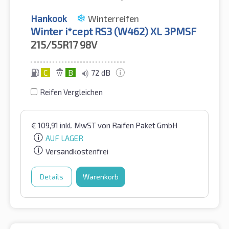
Hankook
Winterreifen
Winter i*cept RS3 (W462) XL 3PMSF
215/55R17
98V
C
B
72 dB
Reifen Vergleichen
€
109,91
inkl. MwST
von Raifen Paket GmbH
AUF LAGER
Versandkostenfrei
Details
Warenkorb