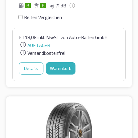
B
B
71 dB
Reifen Vergleichen
€
148,08
inkl. MwST
von Auto-Raifen GmbH
AUF LAGER
Versandkostenfrei
Details
Warenkorb