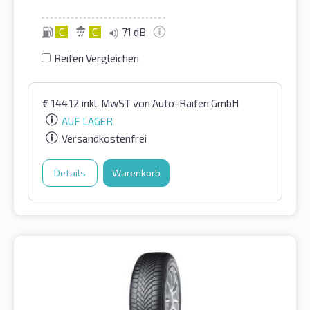
C
C
71 dB
Reifen Vergleichen
€
144,12
inkl. MwST
von Auto-Raifen GmbH
AUF LAGER
Versandkostenfrei
Details
Warenkorb