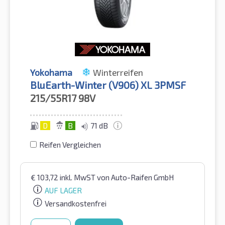
Yokohama
Winterreifen
BluEarth-Winter (V906) XL 3PMSF
215/55R17
98V
D
B
71 dB
Reifen Vergleichen
€
103,72
inkl. MwST
von Auto-Raifen GmbH
AUF LAGER
Versandkostenfrei