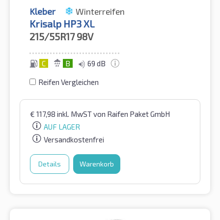
Kleber
Winterreifen
Krisalp HP3 XL
215/55R17
98V
C
B
69 dB
Reifen Vergleichen
€
117,98
inkl. MwST
von Raifen Paket GmbH
AUF LAGER
Versandkostenfrei
Details
Warenkorb