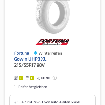
Fortuna
Winterreifen
Gowin UHP3 XL
215/55R17
98V
C
C
68 dB
Reifen Vergleichen
€
55,62
inkl. MwST
von Auto-Raifen GmbH