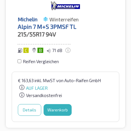
Michelin
Winterreifen
Alpin 7 M+S 3PMSF TL
215/55R17
94V
C
B
71 dB
Reifen Vergleichen
€
163,63
inkl. MwST
von Auto-Raifen GmbH
AUF LAGER
Versandkostenfrei
Details
Warenkorb