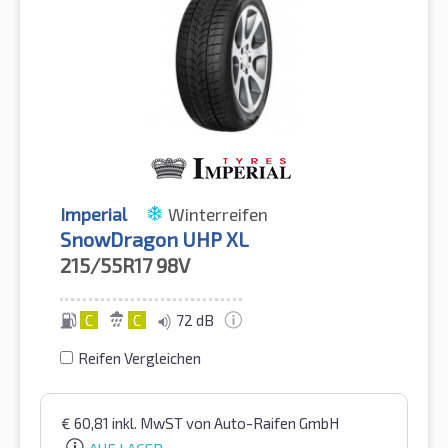
Imperial
Winterreifen
SnowDragon UHP XL
215/55R17
98V
C
C
72 dB
Reifen Vergleichen
€
60,81
inkl. MwST
von Auto-Raifen GmbH