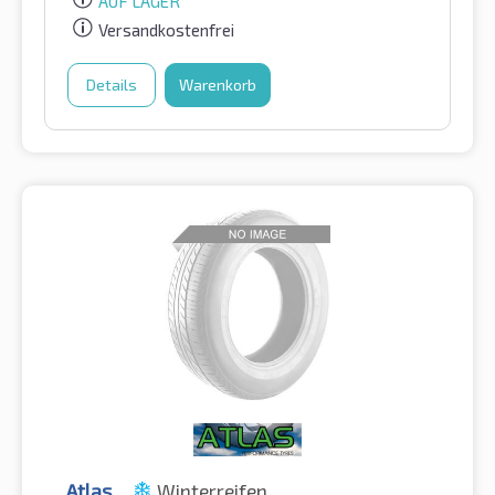
AUF LAGER
Versandkostenfrei
Details
Warenkorb
Atlas
Winterreifen