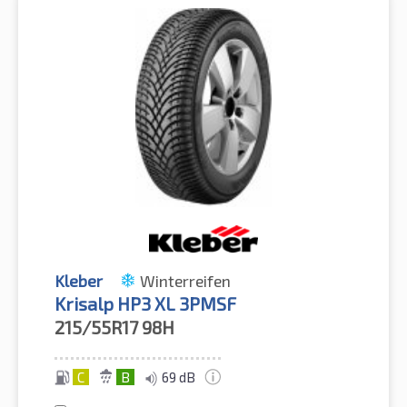
Kleber
Winterreifen
Krisalp HP3 XL 3PMSF
215/55R17
98H
C
B
69 dB