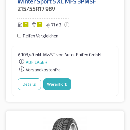
Winter Sport 5 XL MFS 3PMSF
215/55R17
98V
C
C
71 dB
Reifen Vergleichen
€
103,49
inkl. MwST
von Auto-Raifen GmbH
AUF LAGER
Versandkostenfrei
Details
Warenkorb