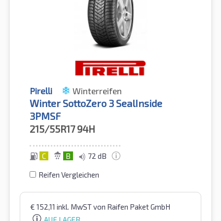
Pirelli
Winterreifen
Winter SottoZero 3 SealInside
3PMSF
215/55R17
94H
C
B
72 dB
Reifen Vergleichen
€
152,11
inkl. MwST
von Raifen Paket GmbH
AUF LAGER