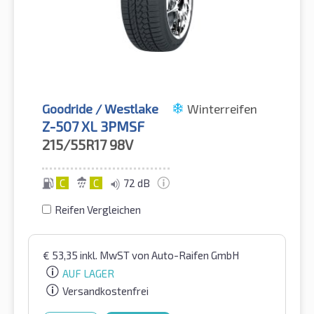
Goodride / Westlake
Winterreifen
Z-507 XL 3PMSF
215/55R17
98V
C
C
72 dB
Reifen Vergleichen
€
53,35
inkl. MwST
von Auto-Raifen GmbH
AUF LAGER
Versandkostenfrei