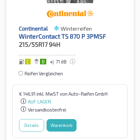
Continental
Winterreifen
WinterContact TS 870 P 3PMSF
215/55R17
94H
C
B
71 dB
Reifen Vergleichen
€
146,91
inkl. MwST
von Auto-Raifen GmbH
AUF LAGER
Versandkostenfrei
Details
Warenkorb