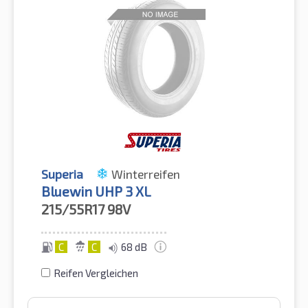
Superia
Winterreifen
Bluewin UHP 3 XL
215/55R17
98V
C
C
68 dB
Reifen Vergleichen