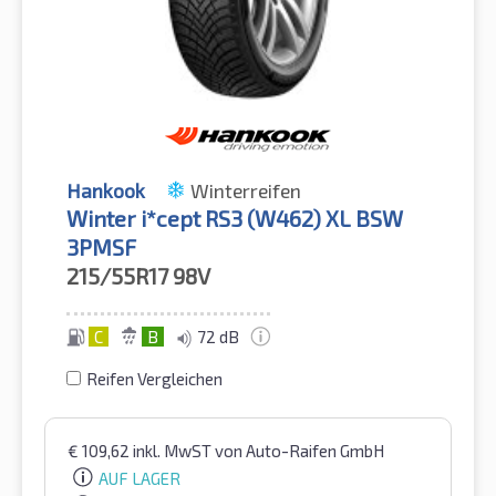
Hankook
Winterreifen
Winter i*cept RS3 (W462) XL BSW
3PMSF
215/55R17
98V
C
B
72 dB
Reifen Vergleichen
€
109,62
inkl. MwST
von Auto-Raifen GmbH
AUF LAGER