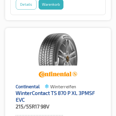
Details
Warenkorb
Continental
Winterreifen
WinterContact TS 870 P XL 3PMSF
EVC
215/55R17
98V