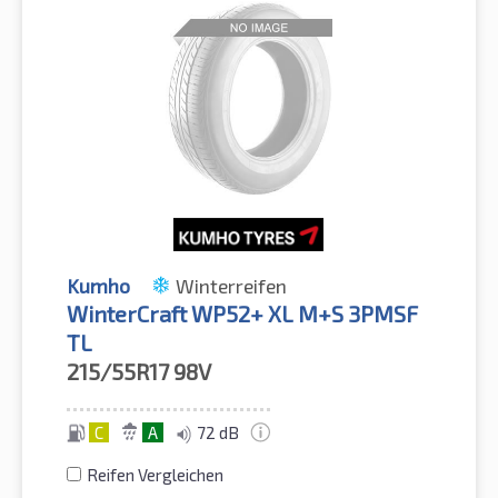
Kumho
Winterreifen
WinterCraft WP52+ XL M+S 3PMSF
TL
215/55R17
98V
C
A
72 dB
Reifen Vergleichen