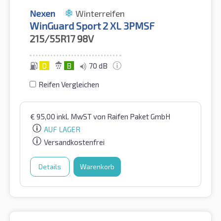
Nexen
Winterreifen
WinGuard Sport 2 XL 3PMSF
215/55R17
98V
D
B
70 dB
Reifen Vergleichen
€
95,00
inkl. MwST
von Raifen Paket GmbH
AUF LAGER
Versandkostenfrei
Details
Warenkorb