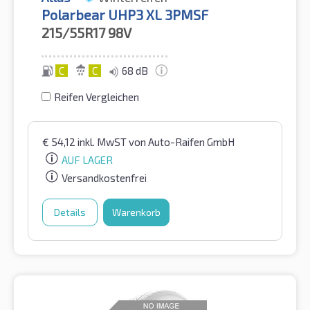
Polarbear UHP3 XL 3PMSF
215/55R17
98V
C
C
68 dB
Reifen Vergleichen
€
54,12
inkl. MwST
von Auto-Raifen GmbH
AUF LAGER
Versandkostenfrei
Details
Warenkorb