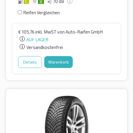
C
B
70 dB
Reifen Vergleichen
€
105,76
inkl. MwST
von Auto-Raifen GmbH
AUF LAGER
Versandkostenfrei
Details
Warenkorb