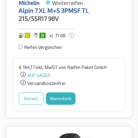
Michelin
Winterreifen
Alpin 7 XL M+S 3PMSF TL
215/55R17
98V
C
B
71 dB
Reifen Vergleichen
€
164,17
inkl. MwST
von Raifen Paket GmbH
AUF LAGER
Versandkostenfrei
Details
Warenkorb