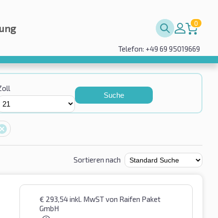
0
rung
Telefon: +49 69 95019669
Zoll
Suche
Sortieren nach
€
293,54
inkl. MwST
von Raifen Paket
GmbH