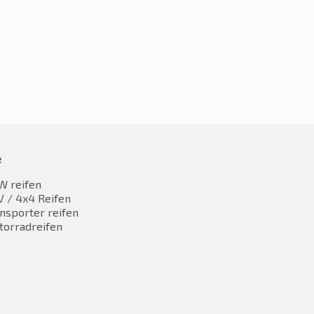
e
W reifen
 / 4x4 Reifen
nsporter reifen
torradreifen