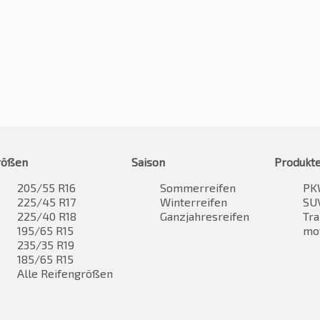
rößen
Saison
Produkt
205/55 R16
Sommerreifen
PK
225/45 R17
Winterreifen
SUV
225/40 R18
Ganzjahresreifen
Tra
195/65 R15
mo
235/35 R19
185/65 R15
Alle Reifengrößen