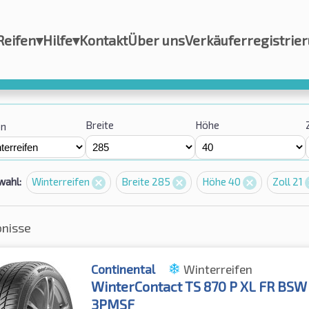
Reifen
▾
Hilfe
▾
Kontakt
Über uns
Verkäuferregistrie
Breite
Höhe
on
wahl:
Winterreifen
Breite 285
Höhe 40
Zoll 21
bnisse
Continental
Winterreifen
WinterContact TS 870 P XL FR BSW
3PMSF