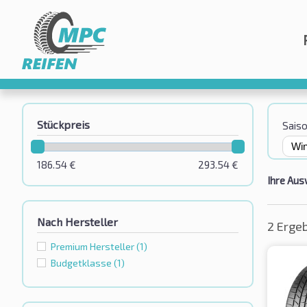
Stückpreis
Sais
186.54
€
293.54
€
Ihre Aus
Nach Hersteller
2 Erge
Premium Hersteller
(1)
Budgetklassе
(1)