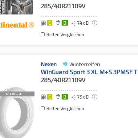
285/40R21
109V
C
B
74 dB
Reifen Vergleichen
Nexen
Winterreifen
WinGuard Sport 3 XL M+S 3PMSF T
285/40R21
109V
C
B
75 dB
Reifen Vergleichen