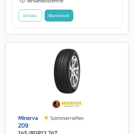
Versandkostenfrei
Details
Warenkorb
Minerva
Sommerreifen
209
145/80R12
74T