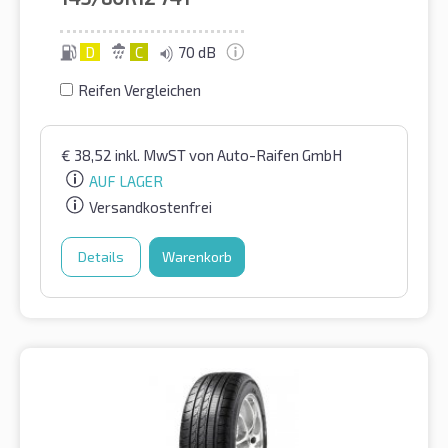
D
C
70 dB
Reifen Vergleichen
€
38,52
inkl. MwST
von Auto-Raifen GmbH
AUF LAGER
Versandkostenfrei
Details
Warenkorb