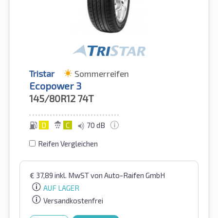
Tristar
Sommerreifen
Ecopower 3
145/80R12
74T
D
C
70 dB
Reifen Vergleichen
€
37,89
inkl. MwST
von Auto-Raifen GmbH
AUF LAGER
Versandkostenfrei