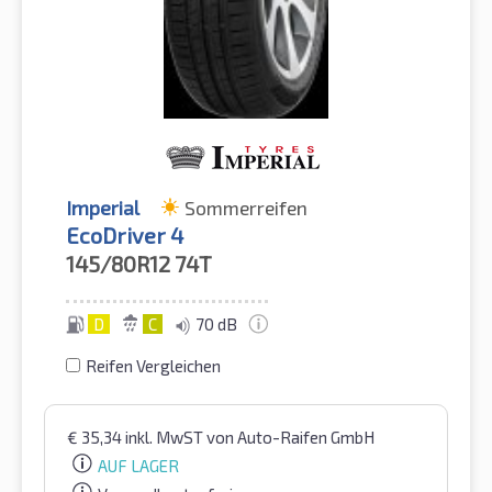
Imperial
Sommerreifen
EcoDriver 4
145/80R12
74T
D
C
70 dB
Reifen Vergleichen
€
35,34
inkl. MwST
von Auto-Raifen GmbH
AUF LAGER