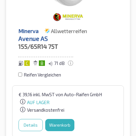
Minerva
Allwetterreifen
Avenue AS
155/65R14
75T
C
B
71 dB
Reifen Vergleichen
€
39,16
inkl. MwST
von Auto-Raifen GmbH
AUF LAGER
Versandkostenfrei
Details
Warenkorb