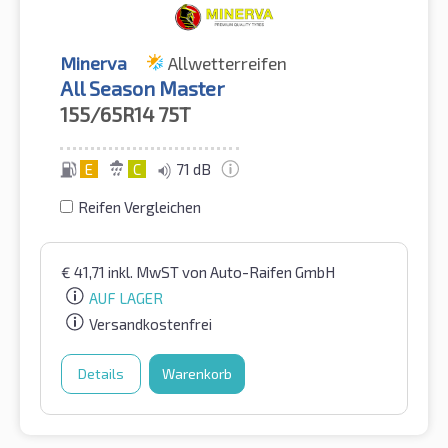
Minerva
Allwetterreifen
All Season Master
155/65R14
75T
E
C
71 dB
Reifen Vergleichen
€
41,71
inkl. MwST
von Auto-Raifen GmbH
AUF LAGER
Versandkostenfrei
Details
Warenkorb