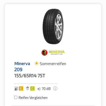
Minerva
Sommerreifen
209
155/65R14
75T
E
C
70 dB
Reifen Vergleichen