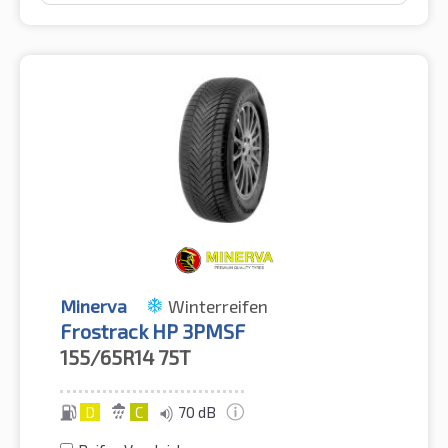
Minerva
Winterreifen
Frostrack HP 3PMSF
155/65R14
75T
D
C
70 dB