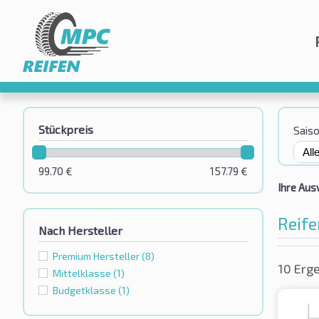
Stückpreis
Sais
99.70
€
157.79
€
Ihre Aus
Reife
Nach Hersteller
Premium Hersteller
(8)
10 Erg
Mittelklasse
(1)
Budgetklassе
(1)