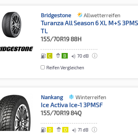
Bridgestone
Allwetterreifen
Turanza All Season 6 XL M+S 3PM
TL
155/70R19
88H
C
B
70 dB
Reifen Vergleichen
Nankang
Winterreifen
Ice Activa Ice-1 3PMSF
155/70R19
84Q
D
D
71 dB