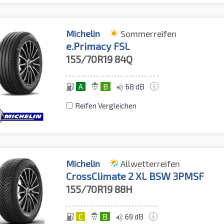
Michelin
Sommerreifen
e.Primacy FSL
155/70R19
84Q
A
B
68 dB
Reifen Vergleichen
Michelin
Allwetterreifen
CrossClimate 2 XL BSW 3PMSF
155/70R19
88H
C
B
69 dB