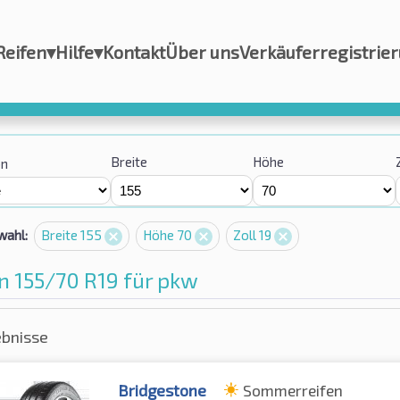
Reifen
▾
Hilfe
▾
Kontakt
Über uns
Verkäuferregistrie
Breite
Höhe
on
wahl:
Breite 155
Höhe 70
Zoll 19
n 155/70 R19 für pkw
ebnisse
Bridgestone
Sommerreifen