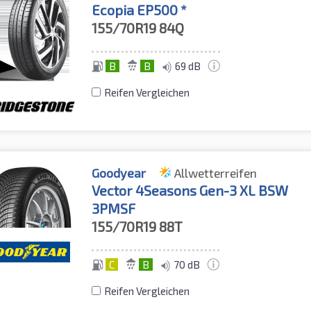
Ecopia EP500 *
155/70R19
84Q
B
B
69 dB
Reifen Vergleichen
Goodyear
Allwetterreifen
Vector 4Seasons Gen-3 XL BSW
3PMSF
155/70R19
88T
C
B
70 dB
Reifen Vergleichen