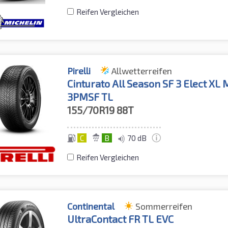
Reifen Vergleichen
Pirelli
Allwetterreifen
Cinturato All Season SF 3 Elect XL
3PMSF TL
155/70R19
88T
C
B
70 dB
Reifen Vergleichen
Continental
Sommerreifen
UltraContact FR TL EVC