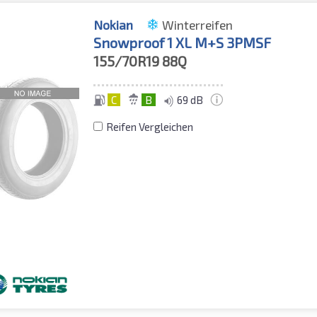
Nokian
Winterreifen
Snowproof 1 XL M+S 3PMSF
155/70R19
88Q
C
B
69 dB
Reifen Vergleichen