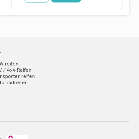
e
W reifen
 / 4x4 Reifen
nsporter reifen
torradreifen