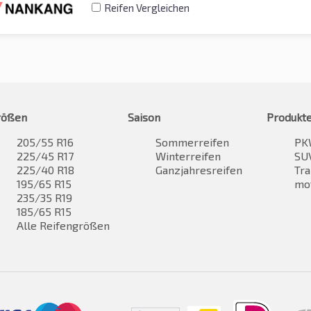
Reifen Vergleichen
rößen
Saison
Produkt
205/55 R16
Sommerreifen
PK
225/45 R17
Winterreifen
SUV
225/40 R18
Ganzjahresreifen
Tra
195/65 R15
mo
235/35 R19
185/65 R15
Alle Reifengrößen