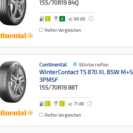
155/70R19
84Q
C
A
68 dB
Reifen Vergleichen
Continental
Winterreifen
WinterContact TS 870 XL BSW M+S
3PMSF
155/70R19
88T
C
C
71 dB
Reifen Vergleichen