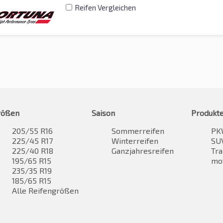
Reifen Vergleichen
rößen
Saison
Produkt
205/55 R16
Sommerreifen
PK
225/45 R17
Winterreifen
SUV
225/40 R18
Ganzjahresreifen
Tra
195/65 R15
mo
235/35 R19
185/65 R15
Alle Reifengrößen