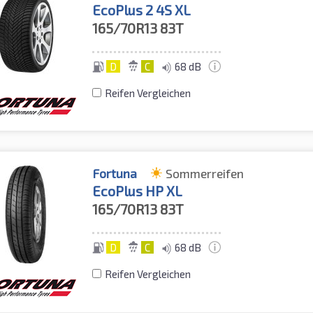
EcoPlus 2 4S XL
165/70R13
83T
D
C
68 dB
Reifen Vergleichen
Fortuna
Sommerreifen
EcoPlus HP XL
165/70R13
83T
D
C
68 dB
Reifen Vergleichen