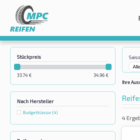
Stückpreis
Sais
33.74
€
34.96
€
Ihre Aus
Reife
Nach Hersteller
Budgetklassе
(4)
4 Erge