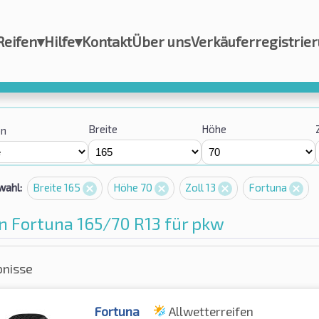
Reifen
▾
Hilfe
▾
Kontakt
Über uns
Verkäuferregistrie
Breite
Höhe
on
wahl:
Breite 165
Höhe 70
Zoll 13
Fortuna
n Fortuna 165/70 R13 für pkw
bnisse
Fortuna
Allwetterreifen