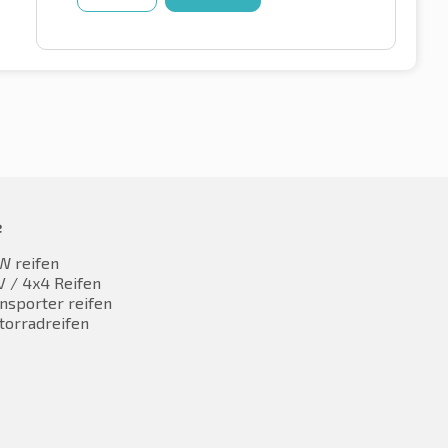
e
W reifen
 / 4x4 Reifen
nsporter reifen
torradreifen