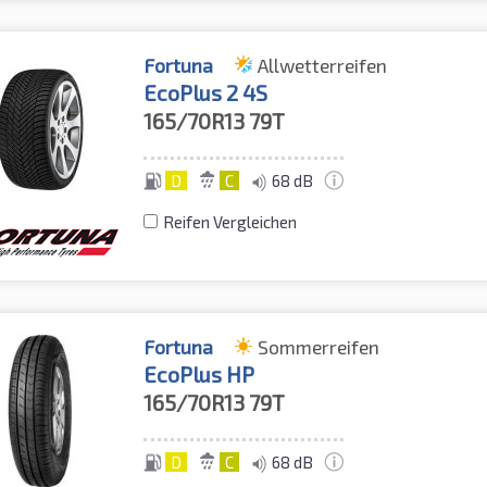
Fortuna
Allwetterreifen
EcoPlus 2 4S
165/70R13
79T
D
C
68 dB
Reifen Vergleichen
Fortuna
Sommerreifen
EcoPlus HP
165/70R13
79T
D
C
68 dB