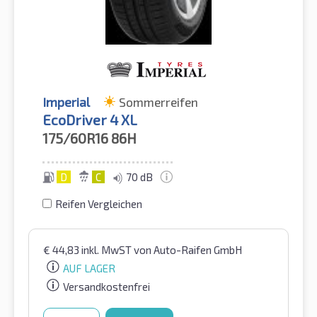
Imperial
Sommerreifen
EcoDriver 4 XL
175/60R16
86H
D
C
70 dB
Reifen Vergleichen
€
44,83
inkl. MwST
von Auto-Raifen GmbH
AUF LAGER
Versandkostenfrei