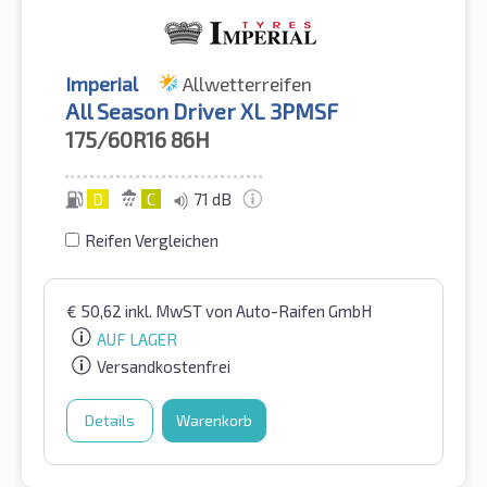
Imperial
Allwetterreifen
All Season Driver XL 3PMSF
175/60R16
86H
D
C
71 dB
Reifen Vergleichen
€
50,62
inkl. MwST
von Auto-Raifen GmbH
AUF LAGER
Versandkostenfrei
Details
Warenkorb