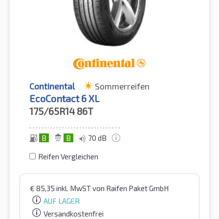
Continental
Sommerreifen
EcoContact 6 XL
175/65R14
86T
B
B
70 dB
Reifen Vergleichen
€
85,35
inkl. MwST
von Raifen Paket GmbH
AUF LAGER
Versandkostenfrei