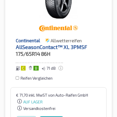
Continental
Allwetterreifen
AllSeasonContact™ XL 3PMSF
175/65R14
86H
C
B
71 dB
Reifen Vergleichen
€
71,70
inkl. MwST
von Auto-Raifen GmbH
AUF LAGER
Versandkostenfrei