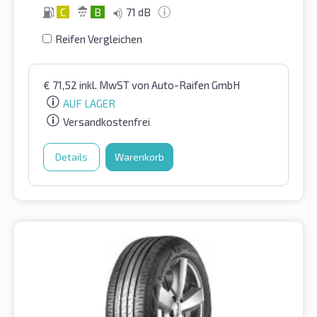
C
B
71 dB
Reifen Vergleichen
€
71,52
inkl. MwST
von Auto-Raifen GmbH
AUF LAGER
Versandkostenfrei
Details
Warenkorb