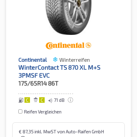
Continental
Winterreifen
WinterContact TS 870 XL M+S
3PMSF EVC
175/65R14
86T
C
C
71 dB
Reifen Vergleichen
€
87,35
inkl. MwST
von Auto-Raifen GmbH