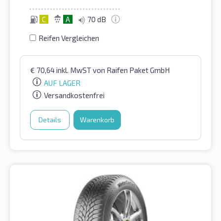
C
A
70 dB
Reifen Vergleichen
€
70,64
inkl. MwST
von Raifen Paket GmbH
AUF LAGER
Versandkostenfrei
Details
Warenkorb