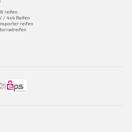
e
W reifen
 / 4x4 Reifen
nsporter reifen
torradreifen