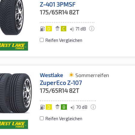
Z-401 3PMSF
175/65R14
82T
D
C
71 dB
Reifen Vergleichen
Westlake
Sommerreifen
ZuperEco Z-107
175/65R14
82T
D
B
70 dB
Reifen Vergleichen