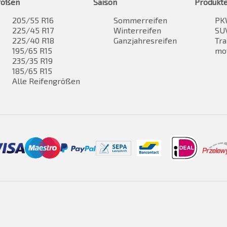
rößen
Saison
Produkt
205/55 R16
Sommerreifen
PK
225/45 R17
Winterreifen
SUV
225/40 R18
Ganzjahresreifen
Tra
195/65 R15
mo
235/35 R19
185/65 R15
Alle Reifengrößen