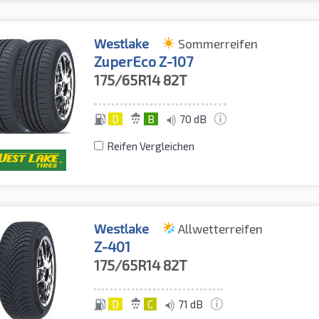
Westlake
Sommerreifen
ZuperEco Z-107
175/65R14
82T
D
B
70 dB
Reifen Vergleichen
Westlake
Allwetterreifen
Z-401
175/65R14
82T
D
C
71 dB