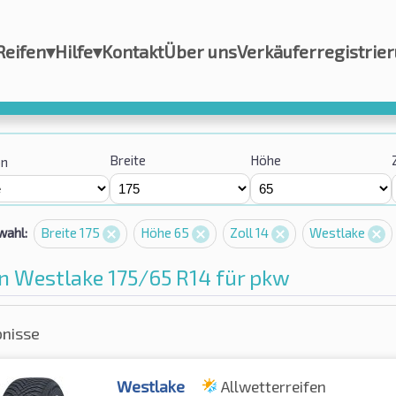
Reifen
▾
Hilfe
▾
Kontakt
Über uns
Verkäuferregistrie
Breite
Höhe
on
wahl:
Breite 175
Höhe 65
Zoll 14
Westlake
n Westlake 175/65 R14 für pkw
bnisse
Westlake
Allwetterreifen