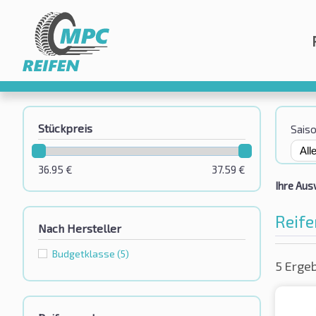
Stückpreis
Sais
36.95
€
37.59
€
Ihre Aus
Reife
Nach Hersteller
Budgetklassе
(5)
5 Erge