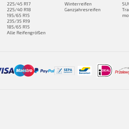
225/45 R17
Winterreifen
SUV
225/40 R18
Ganzjahresreifen
Tra
195/65 R15
mo
235/35 R19
185/65 R15
Alle Reifengrößen