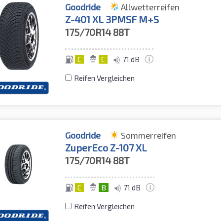
Goodride
Allwetterreifen
Z-401 XL 3PMSF M+S
175/70R14
88T
C
C
71 dB
Reifen Vergleichen
Goodride
Sommerreifen
ZuperEco Z-107 XL
175/70R14
88T
C
B
71 dB
Reifen Vergleichen