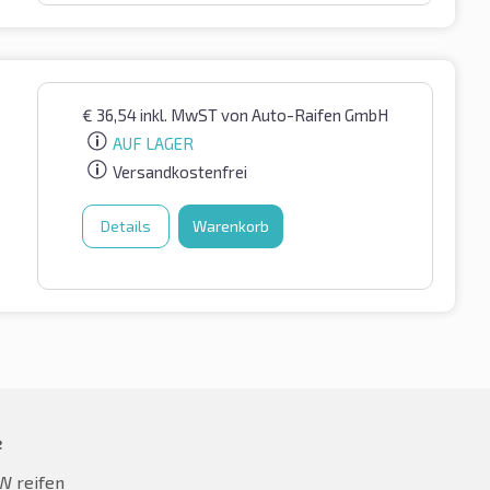
€
36,54
inkl. MwST
von Auto-Raifen GmbH
AUF LAGER
Versandkostenfrei
Details
Warenkorb
e
W reifen