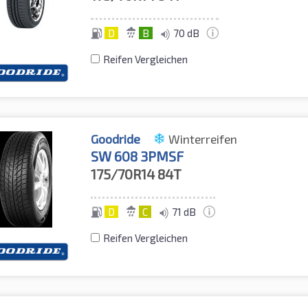
D
B
70 dB
Reifen Vergleichen
Goodride
Winterreifen
SW 608 3PMSF
175/70R14
84T
D
C
71 dB
Reifen Vergleichen