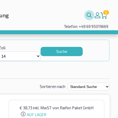
0
rung
Telefon: +49 69 95019669
Zoll
Suche
Sortieren nach
€
38,73
inkl. MwST
von Raifen Paket GmbH
AUF LAGER