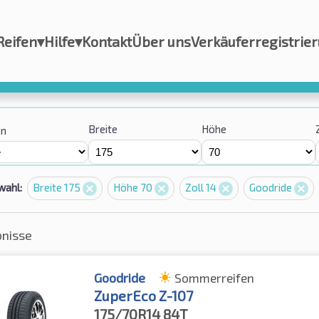
Reifen
▾
Hilfe
▾
Kontakt
Über uns
Verkäuferregistrie
Breite
Höhe
on
wahl:
Breite 175
Höhe 70
Zoll 14
Goodride
bnisse
Goodride
Sommerreifen
ZuperEco Z-107
175/70R14
84T