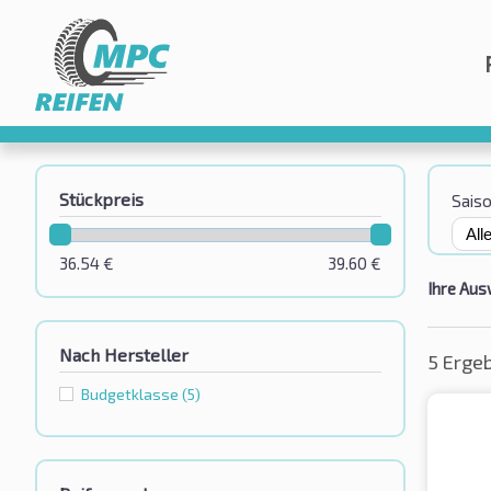
Stückpreis
Sais
36.54
€
39.60
€
Ihre Aus
Nach Hersteller
5 Erge
Budgetklassе
(5)