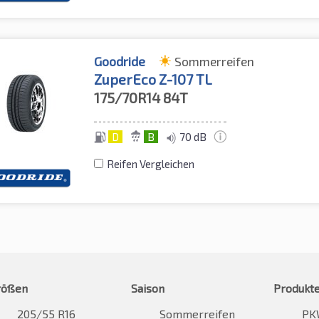
Goodride
Sommerreifen
ZuperEco Z-107 TL
175/70R14
84T
D
B
70 dB
Reifen Vergleichen
rößen
Saison
Produkt
205/55 R16
Sommerreifen
PK