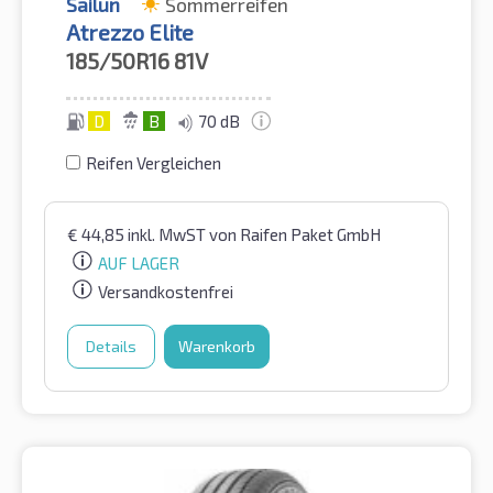
Sailun
Sommerreifen
Atrezzo Elite
185/50R16
81V
D
B
70 dB
Reifen Vergleichen
€
44,85
inkl. MwST
von Raifen Paket GmbH
AUF LAGER
Versandkostenfrei
Details
Warenkorb