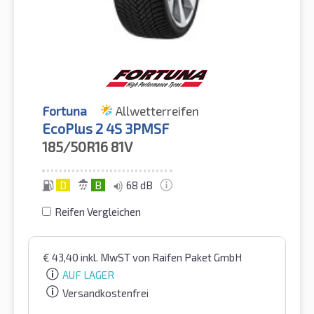
Fortuna
Allwetterreifen
EcoPlus 2 4S 3PMSF
185/50R16
81V
D
B
68 dB
Reifen Vergleichen
€
43,40
inkl. MwST
von Raifen Paket GmbH
AUF LAGER
Versandkostenfrei