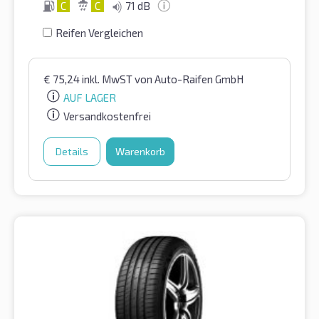
C
C
71 dB
Reifen Vergleichen
€
75,24
inkl. MwST
von Auto-Raifen GmbH
AUF LAGER
Versandkostenfrei
Details
Warenkorb