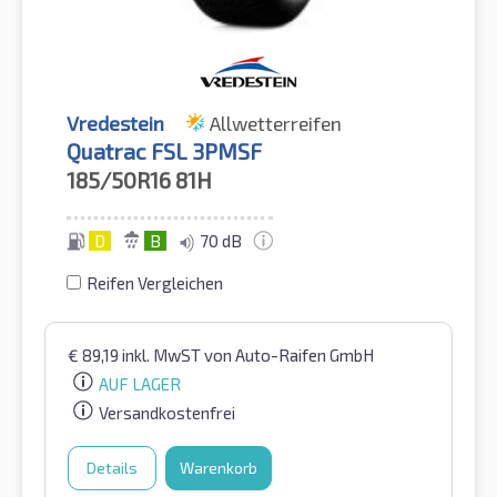
Vredestein
Allwetterreifen
Quatrac FSL 3PMSF
185/50R16
81H
D
B
70 dB
Reifen Vergleichen
€
89,19
inkl. MwST
von Auto-Raifen GmbH
AUF LAGER
Versandkostenfrei
Details
Warenkorb