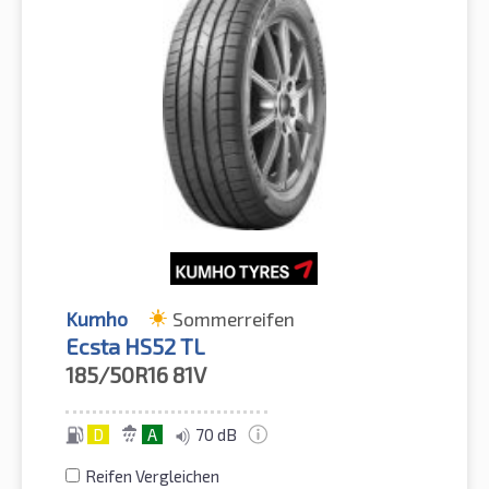
Kumho
Sommerreifen
Ecsta HS52 TL
185/50R16
81V
D
A
70 dB
Reifen Vergleichen