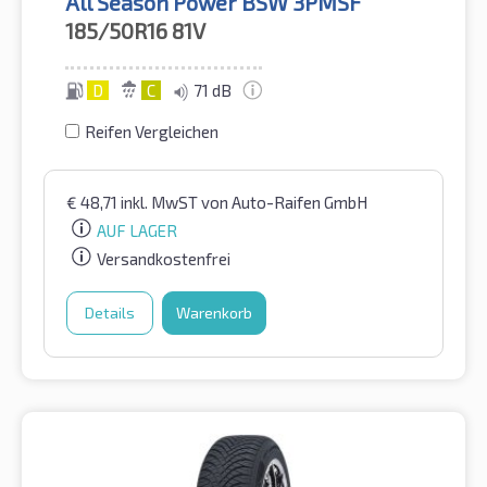
All Season Power BSW 3PMSF
185/50R16
81V
D
C
71 dB
Reifen Vergleichen
€
48,71
inkl. MwST
von Auto-Raifen GmbH
AUF LAGER
Versandkostenfrei
Details
Warenkorb