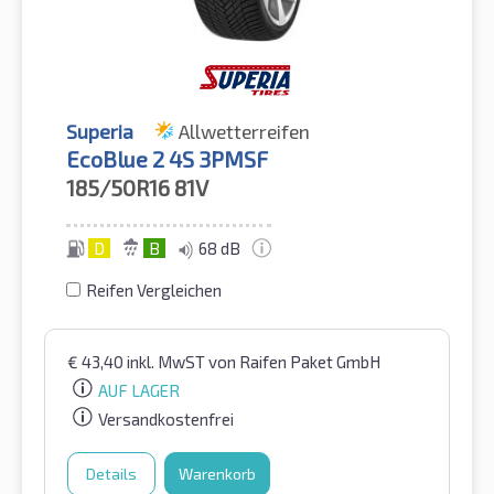
Superia
Allwetterreifen
EcoBlue 2 4S 3PMSF
185/50R16
81V
D
B
68 dB
Reifen Vergleichen
€
43,40
inkl. MwST
von Raifen Paket GmbH
AUF LAGER
Versandkostenfrei
Details
Warenkorb