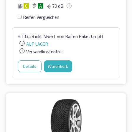
C
A
70 dB
Reifen Vergleichen
€
133,38
inkl. MwST
von Raifen Paket GmbH
AUF LAGER
Versandkostenfrei
Details
Warenkorb