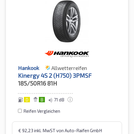
Hankook
Allwetterreifen
Kinergy 4S 2 (H750) 3PMSF
185/50R16
81H
D
B
71 dB
Reifen Vergleichen
€
92,23
inkl. MwST
von Auto-Raifen GmbH