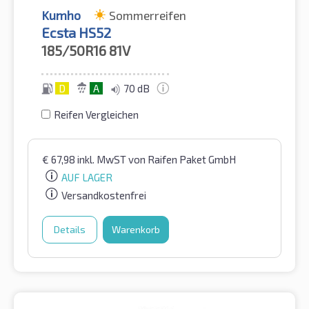
Kumho
Sommerreifen
Ecsta HS52
185/50R16
81V
D
A
70 dB
Reifen Vergleichen
€
67,98
inkl. MwST
von Raifen Paket GmbH
AUF LAGER
Versandkostenfrei
Details
Warenkorb