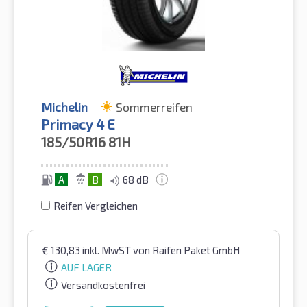
Michelin
Sommerreifen
Primacy 4 E
185/50R16
81H
A
B
68 dB
Reifen Vergleichen
€
130,83
inkl. MwST
von Raifen Paket GmbH
AUF LAGER
Versandkostenfrei