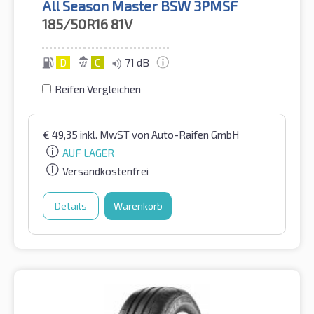
All Season Master BSW 3PMSF
185/50R16
81V
D
C
71 dB
Reifen Vergleichen
€
49,35
inkl. MwST
von Auto-Raifen GmbH
AUF LAGER
Versandkostenfrei
Details
Warenkorb