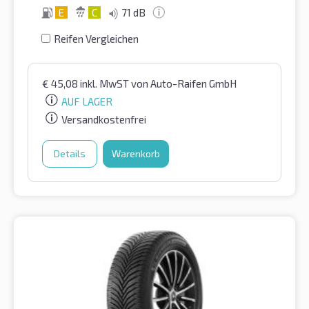
E
C
71 dB
Reifen Vergleichen
€
45,08
inkl. MwST
von Auto-Raifen GmbH
AUF LAGER
Versandkostenfrei
Details
Warenkorb