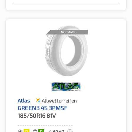
Atlas
Allwetterreifen
GREEN3 4S 3PMSF
185/50R16
81V
D
B
68 dB