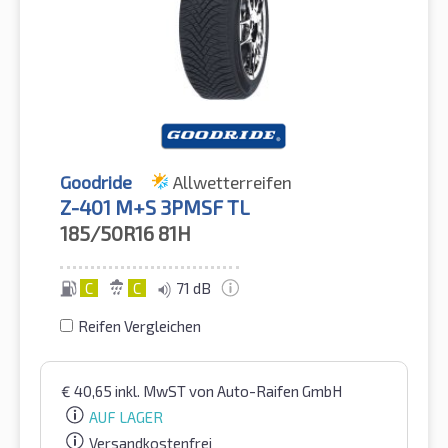
Goodride
Allwetterreifen
Z-401 M+S 3PMSF TL
185/50R16
81H
C
C
71 dB
Reifen Vergleichen
€
40,65
inkl. MwST
von Auto-Raifen GmbH
AUF LAGER
Versandkostenfrei