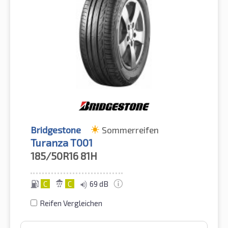
Bridgestone
Sommerreifen
Turanza T001
185/50R16
81H
C
C
69 dB
Reifen Vergleichen