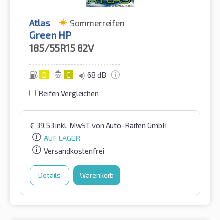
Atlas
Sommerreifen
Green HP
185/55R15
82V
D
C
68 dB
Reifen Vergleichen
€
39,53
inkl. MwST
von Auto-Raifen GmbH
AUF LAGER
Versandkostenfrei
Details
Warenkorb