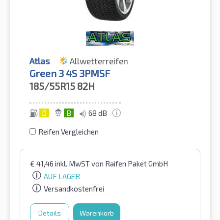
Atlas
Allwetterreifen
Green 3 4S 3PMSF
185/55R15
82H
D
B
68 dB
Reifen Vergleichen
€
41,46
inkl. MwST
von Raifen Paket GmbH
AUF LAGER
Versandkostenfrei
Details
Warenkorb