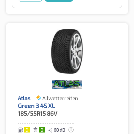
Atlas
Allwetterreifen
Green 3 4S XL
185/55R15
86V
D
B
68 dB