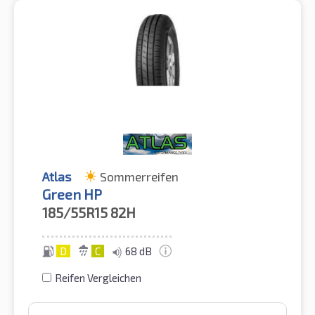
Atlas
Sommerreifen
Green HP
185/55R15
82H
D
C
68 dB
Reifen Vergleichen