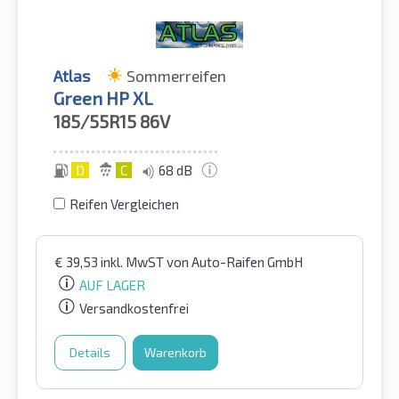
Atlas
Sommerreifen
Green HP XL
185/55R15
86V
D
C
68 dB
Reifen Vergleichen
€
39,53
inkl. MwST
von Auto-Raifen GmbH
AUF LAGER
Versandkostenfrei
Details
Warenkorb