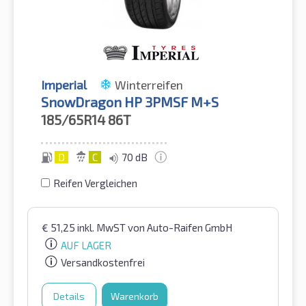
Imperial
Winterreifen
SnowDragon HP 3PMSF M+S
185/65R14
86T
D
C
70 dB
Reifen Vergleichen
€
51,25
inkl. MwST
von Auto-Raifen GmbH
AUF LAGER
Versandkostenfrei
Details
Warenkorb