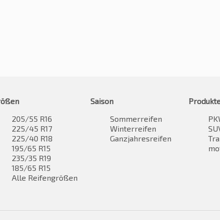
rößen
Saison
Produkt
205/55 R16
Sommerreifen
PK
225/45 R17
Winterreifen
SUV
225/40 R18
Ganzjahresreifen
Tra
195/65 R15
mo
235/35 R19
185/65 R15
Alle Reifengrößen