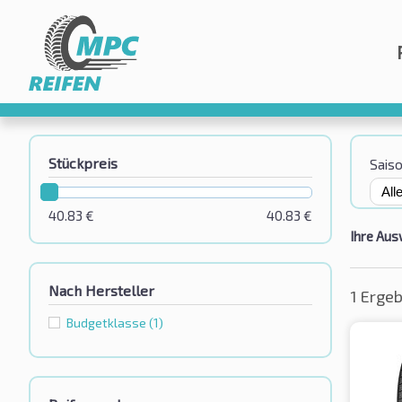
Stückpreis
Sais
40.83
€
40.83
€
Ihre Aus
Nach Hersteller
1 Erge
Budgetklassе
(1)