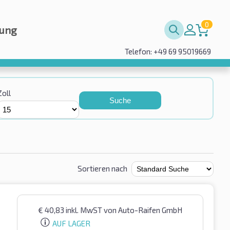
0
rung
Telefon: +49 69 95019669
Zoll
Suche
Sortieren nach
€
40,83
inkl. MwST
von Auto-Raifen GmbH
AUF LAGER