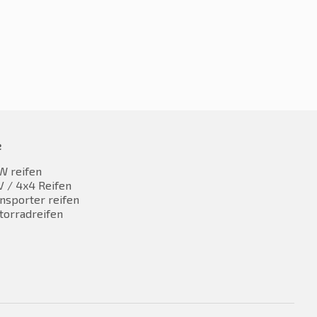
e
W reifen
 / 4x4 Reifen
nsporter reifen
torradreifen