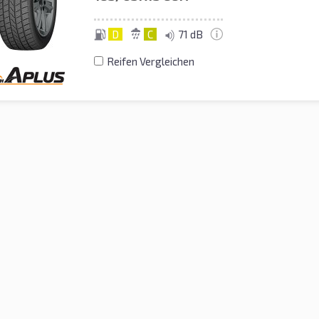
D
C
71 dB
Reifen Vergleichen