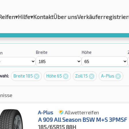
Reifen
▾
Hilfe
▾
Kontakt
Über uns
Verkäuferregistrie
Breite
Höhe
on
wahl:
Breite 185
Höhe 65
Zoll 15
A-Plus
bnisse
A-Plus
Allwetterreifen
A 909 All Season BSW M+S 3PMSF
185/65R15
88H