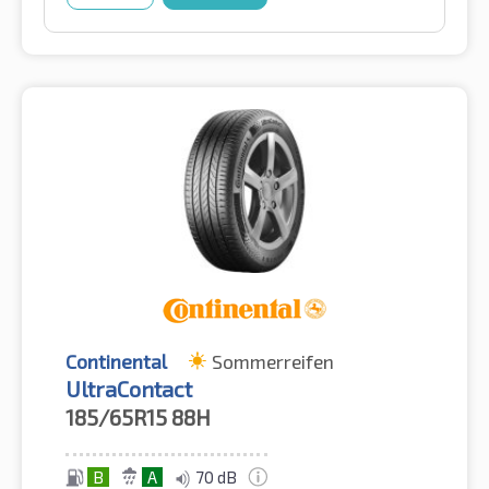
Continental
Sommerreifen
UltraContact
185/65R15
88H
B
A
70 dB