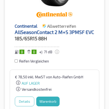
Continental
Allwetterreifen
AllSeasonContact 2 M+S 3PMSF EVC
185/65R15
88H
B
B
71 dB
Reifen Vergleichen
€
78,50
inkl. MwST
von Auto-Raifen GmbH
AUF LAGER
Versandkostenfrei
Details
Warenkorb