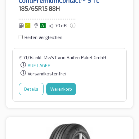
ContiPremiumContact™ 5 TL
185/65R15
88H
C
A
70 dB
Reifen Vergleichen
€
71,04
inkl. MwST
von Raifen Paket GmbH
AUF LAGER
Versandkostenfrei
Details
Warenkorb