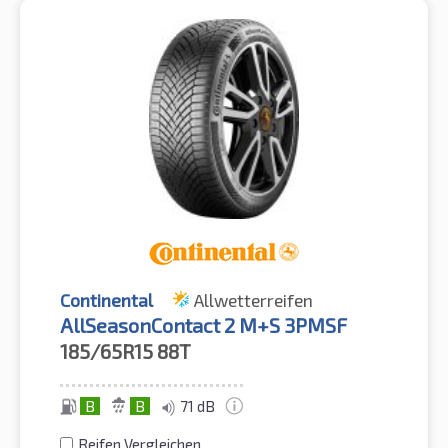
Continental
Allwetterreifen
AllSeasonContact 2 M+S 3PMSF
185/65R15
88T
B
B
71 dB
Reifen Vergleichen