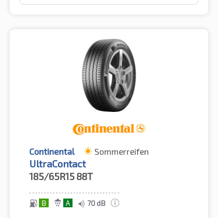
Continental
Sommerreifen
UltraContact
185/65R15
88T
B
A
70 dB