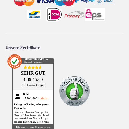
Unsere Zertifikate
AUSGEZEICHNET
.org
Kundenbewertungen
SEHR GUT
4.39
/ 5.00
263 Bewertungen
Kiki
11.07.2026
Mehr
Sehr gute Reifen, sehr guter
Verkäufer
Bin sehr zufrieden. Sind gut bei
Nass und Trockenen. Wurde sehr
gerne empfehlen. Versand super
schnell, Packung 👌🏻 alles prima
Hinweis zu den Bewertungen