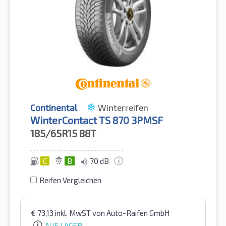
Continental
Winterreifen
WinterContact TS 870 3PMSF
185/65R15
88T
C
B
70 dB
Reifen Vergleichen
€
73,13
inkl. MwST
von Auto-Raifen GmbH
AUF LAGER