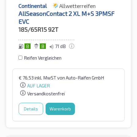
Continental
Allwetterreifen
AllSeasonContact 2 XL M+S 3PMSF
EVC
185/65R15
92T
B
B
71 dB
Reifen Vergleichen
€
76,53
inkl. MwST
von Auto-Raifen GmbH
AUF LAGER
Versandkostenfrei
Details
Warenkorb