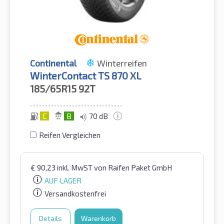
Continental
Winterreifen
WinterContact TS 870 XL
185/65R15
92T
C
B
70 dB
Reifen Vergleichen
€
90,23
inkl. MwST
von Raifen Paket GmbH
AUF LAGER
Versandkostenfrei
Details
Warenkorb