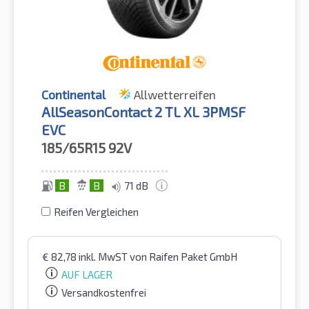
Continental
Allwetterreifen
AllSeasonContact 2 TL XL 3PMSF
EVC
185/65R15
92V
B
B
71 dB
Reifen Vergleichen
€
82,78
inkl. MwST
von Raifen Paket GmbH
AUF LAGER
Versandkostenfrei