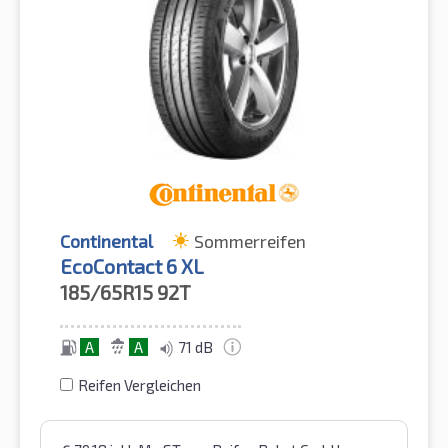
Continental
Sommerreifen
EcoContact 6 XL
185/65R15
92T
A
A
71 dB
Reifen Vergleichen