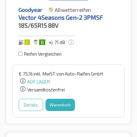
Goodyear
Allwetterreifen
Vector 4Seasons Gen-2 3PMSF
185/65R15
88V
C
B
71 dB
Reifen Vergleichen
€
75,16
inkl. MwST
von Auto-Raifen GmbH
AUF LAGER
Versandkostenfrei
Details
Warenkorb