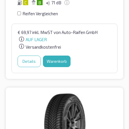
C
B
71 dB
Reifen Vergleichen
€
69,97
inkl. MwST
von Auto-Raifen GmbH
AUF LAGER
Versandkostenfrei
Details
Warenkorb