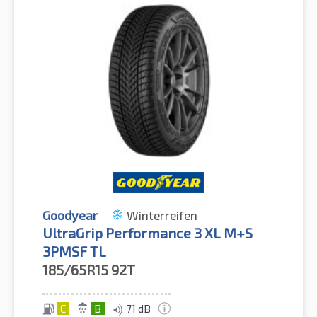
Goodyear
Winterreifen
UltraGrip Performance 3 XL M+S
3PMSF TL
185/65R15
92T
C
B
71 dB