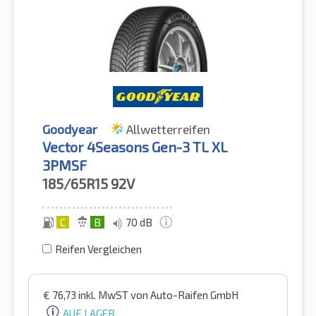
Goodyear
Allwetterreifen
Vector 4Seasons Gen-3 TL XL
3PMSF
185/65R15
92V
C
B
70 dB
Reifen Vergleichen
€
76,73
inkl. MwST
von Auto-Raifen GmbH
AUF LAGER