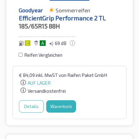
Goodyear
Sommerreifen
EfficientGrip Performance 2 TL
185/65R15
88H
C
A
69 dB
Reifen Vergleichen
€
84,09
inkl. MwST
von Raifen Paket GmbH
AUF LAGER
Versandkostenfrei
Details
Warenkorb