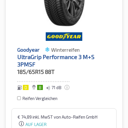
Goodyear
Winterreifen
UltraGrip Performance 3 M+S
3PMSF
185/65R15
88T
D
B
71 dB
Reifen Vergleichen
€
74,89
inkl. MwST
von Auto-Raifen GmbH
AUF LAGER