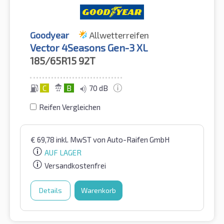
Goodyear
Allwetterreifen
Vector 4Seasons Gen-3 XL
185/65R15
92T
C
B
70 dB
Reifen Vergleichen
€
69,78
inkl. MwST
von Auto-Raifen GmbH
AUF LAGER
Versandkostenfrei
Details
Warenkorb