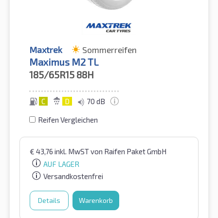
Maxtrek
Sommerreifen
Maximus M2 TL
185/65R15
88H
C
D
70 dB
Reifen Vergleichen
€
43,76
inkl. MwST
von Raifen Paket GmbH
AUF LAGER
Versandkostenfrei
Details
Warenkorb