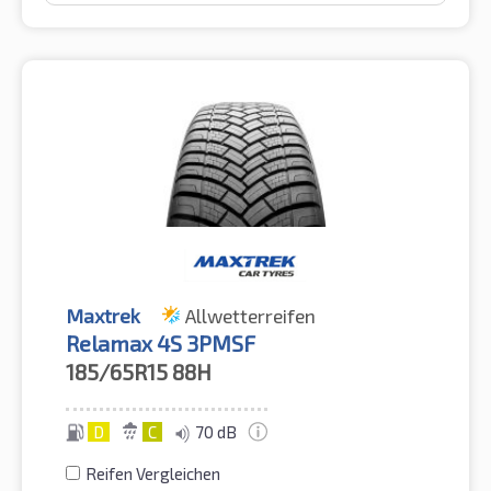
Maxtrek
Allwetterreifen
Relamax 4S 3PMSF
185/65R15
88H
D
C
70 dB
Reifen Vergleichen