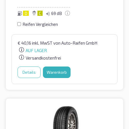
D
C
69 dB
Reifen Vergleichen
€
40,16
inkl. MwST
von Auto-Raifen GmbH
AUF LAGER
Versandkostenfrei
Details
Warenkorb