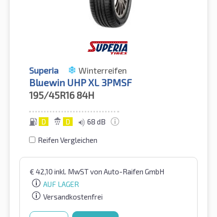
Superia
Winterreifen
Bluewin UHP XL 3PMSF
195/45R16
84H
D
D
68 dB
Reifen Vergleichen
€
42,10
inkl. MwST
von Auto-Raifen GmbH
AUF LAGER
Versandkostenfrei