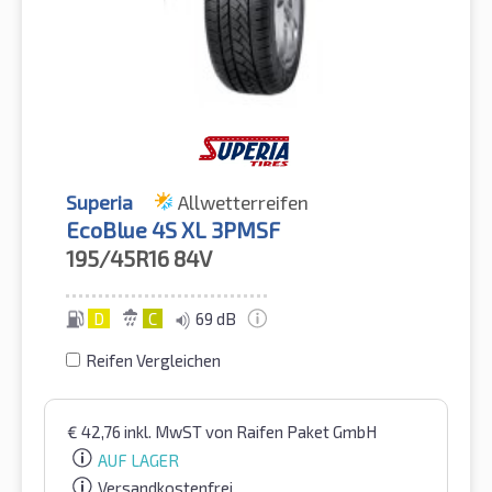
Superia
Allwetterreifen
EcoBlue 4S XL 3PMSF
195/45R16
84V
D
C
69 dB
Reifen Vergleichen
€
42,76
inkl. MwST
von Raifen Paket GmbH
AUF LAGER
Versandkostenfrei