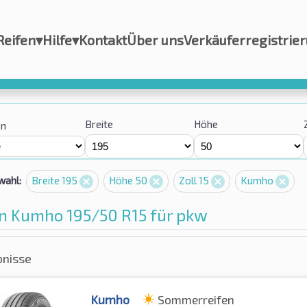
Reifen
▾
Hilfe
▾
Kontakt
Über uns
Verkäuferregistrie
Breite
Höhe
on
wahl:
Breite 195
Höhe 50
Zoll 15
Kumho
en Kumho 195/50 R15 für pkw
bnisse
Kumho
Sommerreifen