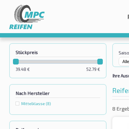
Stückpreis
Sais
39.48
€
52.79
€
Ihre Aus
Reif
Nach Hersteller
Mittelklasse
(8)
8 Erge