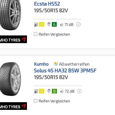
Ecsta HS52
195/50R15
82V
D
A
71 dB
Reifen Vergleichen
Kumho
Allwetterreifen
Solus 4S HA32 BSW 3PMSF
195/50R15
82V
D
B
72 dB
Reifen Vergleichen