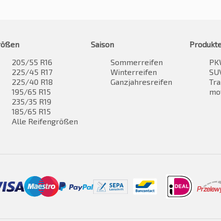
rößen
Saison
Produkt
205/55 R16
Sommerreifen
PK
225/45 R17
Winterreifen
SUV
225/40 R18
Ganzjahresreifen
Tra
195/65 R15
mo
235/35 R19
185/65 R15
Alle Reifengrößen