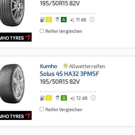
195/50R15
82V
D
A
71 dB
Reifen Vergleichen
Kumho
Allwetterreifen
Solus 4S HA32 3PMSF
195/50R15
82V
D
B
72 dB
Reifen Vergleichen