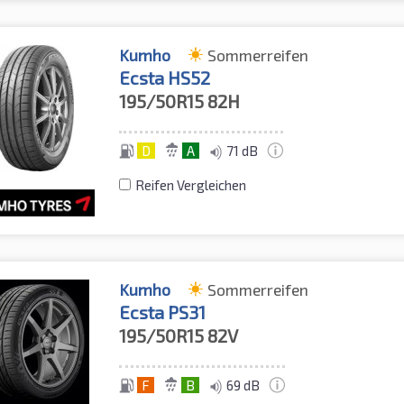
Kumho
Sommerreifen
Ecsta HS52
195/50R15
82H
D
A
71 dB
Reifen Vergleichen
Kumho
Sommerreifen
Ecsta PS31
195/50R15
82V
F
B
69 dB