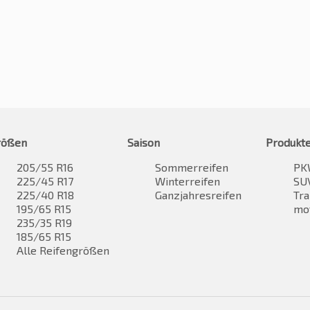
rößen
Saison
Produkt
205/55 R16
Sommerreifen
PK
225/45 R17
Winterreifen
SUV
225/40 R18
Ganzjahresreifen
Tra
195/65 R15
mo
235/35 R19
185/65 R15
Alle Reifengrößen