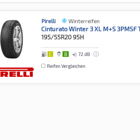
Pirelli
Winterreifen
Cinturato Winter 3 XL M+S 3PMSF 
195/55R20
95H
C
B
72 dB
Reifen Vergleichen