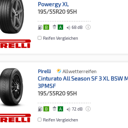
Powergy XL
195/55R20
95H
B
A
68 dB
Reifen Vergleichen
Pirelli
Allwetterreifen
Cinturato All Season SF 3 XL BSW 
3PMSF
195/55R20
95H
B
A
72 dB
Reifen Vergleichen