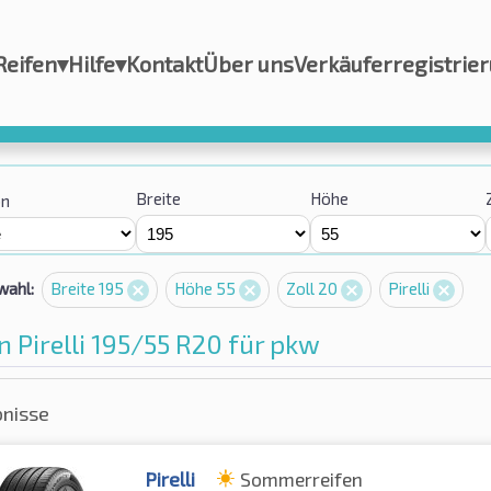
Reifen
▾
Hilfe
▾
Kontakt
Über uns
Verkäuferregistrie
Breite
Höhe
on
wahl:
Breite 195
Höhe 55
Zoll 20
Pirelli
n Pirelli 195/55 R20 für pkw
bnisse
Pirelli
Sommerreifen