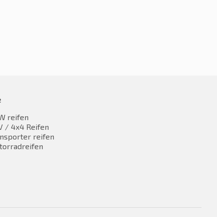
e
W reifen
 / 4x4 Reifen
nsporter reifen
torradreifen