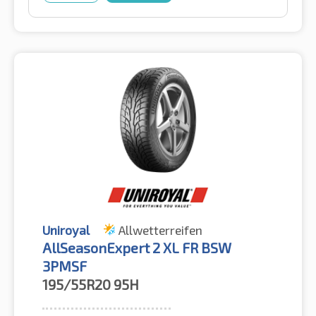
Uniroyal
Allwetterreifen
AllSeasonExpert 2 XL FR BSW
3PMSF
195/55R20
95H