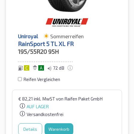
Uniroyal
Sommerreifen
RainSport 5 TL XL FR
195/55R20
95H
C
A
72 dB
Reifen Vergleichen
€
82,21
inkl. MwST
von Raifen Paket GmbH
AUF LAGER
Versandkostenfrei
Details
Warenkorb