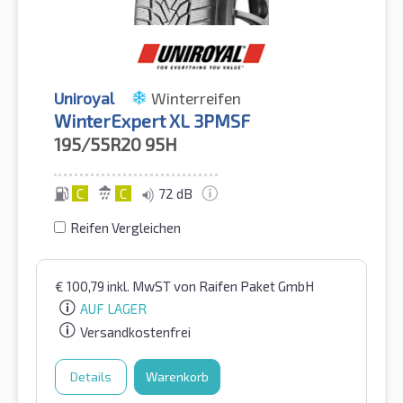
Uniroyal
Winterreifen
WinterExpert XL 3PMSF
195/55R20
95H
C
C
72 dB
Reifen Vergleichen
€
100,79
inkl. MwST
von Raifen Paket GmbH
AUF LAGER
Versandkostenfrei
Details
Warenkorb